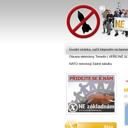
Úvodní stránka, začít klepnutím na banne
Obrana elektrárny Temelín
|
VEŘEJNÉ SL
NATO neexistují žádné tabulky.
N
M
10
Akce