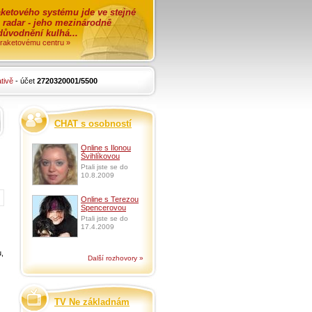
ketového systému jde ve stejné
o radar - jeho mezinárodně
zdůvodnění kulhá...
i raketovému centru »
tivě
- účet
2720320001/5500
CHAT s osobností
Online s Ilonou
Švihlíkovou
Ptali jste se do
10.8.2009
Online s Terezou
Spencerovou
Ptali jste se do
17.4.2009
,
Další rozhovory »
TV Ne základnám