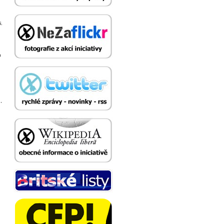
i.
a
,