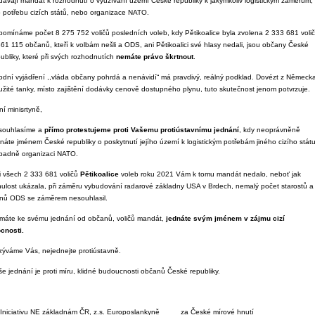
dávají mandát k rozhodnutí o využívání území České republiky k jakýmkoliv logistickým záměrům,
o potřebu cizích států, nebo organizace NATO.
ipomínáme počet 8 275 752 voličů posledních voleb, kdy Pětikoalice byla zvolena 2 333 681 volič
861 115 občanů, kteří k volbám nešli a ODS, ani Pětikoalici své hlasy nedali, jsou občany České
ubliky, které při svých rozhodnutích
nemáte právo škrtnout
.
odní vyjádření ,,vláda občany pohrdá a nenávidí“ má pravdivý, reálný podklad. Dovézt z Německ
užité tanky, místo zajištění dodávky cenově dostupného plynu, tuto skutečnost jenom potvrzuje.
í minisrtyně,
souhlasíme a
přímo protestujeme proti Vašemu protiústavnímu jednání
, kdy neoprávněně
náte jménem České republiky o poskytnutí jejího území k logistickým potřebám jiného cizího státu
ípadně organizaci NATO.
i všech 2 333 681 voličů
Pětikoalice
voleb roku 2021 Vám k tomu mandát nedalo, neboť jak
nulost ukázala, při záměru vybudování radarové základny USA v Brdech, nemalý počet starostů a
enů ODS se záměrem nesouhlasil.
máte ke svému jednání od občanů, voličů mandát,
jednáte svým jménem v zájmu cizí
cnosti.
zýváme Vás, nejednejte protiústavně.
še jednání je proti míru, klidné budoucnosti občanů České republiky.
 Iniciativu NE základnám ČR, z.s. Europoslankyně za České mírové hnutí