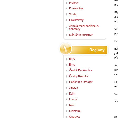
ne
Projevy
pr
Komentáře
Př
Studie
2 
Dokumenty
rep
Anketa mezi poslanci a
senátory
Úv
po
Měsíčník Iniciativy
Pan
ne
Regiony
jed
př
Brdy
Brno
An
mi
České Budějovice
čl
Český Krumlov
Hodonín a Břeclav
Ne
mo
Jihlava
Kolín
Vy
Louny
Va
Most
Olomouc
Ostrava
za