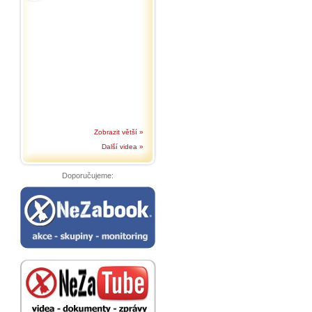
Zobrazit větší »
Další videa »
Doporučujeme:
.