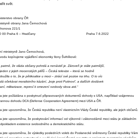
třit svět.
nisterstvo obrany ČR
nistryně obrany Jana Černochová
chonova 221/1
60 00 Praha 6 – Hradčany Praha 7.6.2022
ní ministryně Jano Černochová,
úvodu kopírujeme vyjádření ekonomky Ilony Švihlíkové:
 patrné, že vláda občany pohrdá a nenávidí je. Zároveň je stále patrnější,
jeden z jejich
mocenských pilířů – Česká televize – která se hodně
loužila o to, že je pětikoalice u moci –
ztrácí své pozice na trhu. O to víc
dá očekávat moralistního kázání, „boje proti Putinovi“,
a dalších dodávek
aní, militarizace, represí k omezení svobody
slova atd.“
la jste požádána o poskytnutí připravovaných dokumentů dohody s USA, například vzájemnou
rannou dohodu DCA (Defense Cooperation Agreement) mezi USA a ČR.
a jste upozorněna, že Česká republika není vlastnictvím Vlády České republiky, ale jejich občanů
la jste upozorněna, že poskytování informací od výkonné i zákonodárné moci státu je základním
edpokladem existence svobodného a demokratického státu.
la jste upozorněna, že výsledky posledních voleb do Poslanecké sněmovny České republiky Vám