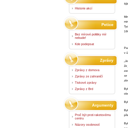
spa
Historie akcí
Mi
mi
Petice
Ty
1
Bez mírové politiky mír
nebude!
Kde podepsat
Pa
v 
Zprávy
„Je
že 
Zprávy z domova
zas
se 
Zprávy ze zahraničí
zbr
Tiskové zprávy
Zprávy z Brd
By
ob
Byl
Argumenty
By
Proč být proti raketovému
př
centru
By
Názory osobností