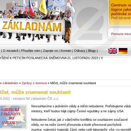
Centrum ra
logice jak
politické 
Proč být prot
Pomozte inicia
r
|
O iniciativě
|
Přispějte nám
|
Zapojte se
|
Kontakt
|
Odkazy
|
Blogy
|
YŠENÍ K PETICÍM POSLANECKÁ SNĚMOVNA 21. LISTOPADU 2023
|
V
e základnám
»
Zprávy z domova
» Mlčet, může znamenat souhlasit
lčet, může znamenat souhlasit
.6.2022 - iniciativa NE základnám ČR, z.s.
Nesouhlasíme s jednáním vlády a mlčet nebudeme. Potřebujeme vládu
ministry, kteří budou hájit zájmy České republiky a ne zájmy USA.
Nebudeme čekat, jak z válečného konfliktu se souhlasem současné
vlády, se na naše území přesunula a bude přesouvat pochybná
munice, vojenský materiál, části, nebo celé laboratoře, vše, co nesměl