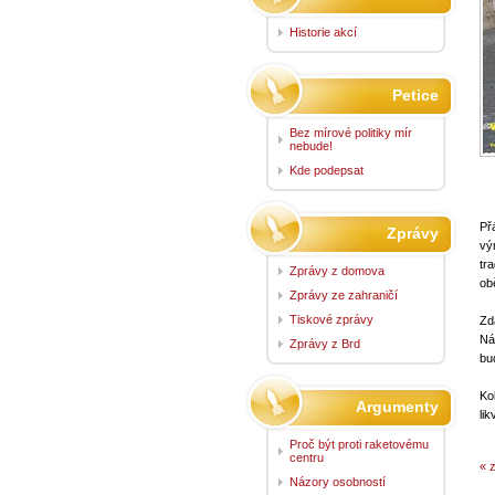
Historie akcí
Petice
Bez mírové politiky mír
nebude!
Kde podepsat
Přá
Zprávy
vý
tr
Zprávy z domova
obě
Zprávy ze zahraničí
Tiskové zprávy
Zd
Ná
Zprávy z Brd
bu
Ko
Argumenty
li
Proč být proti raketovému
centru
« 
Názory osobností