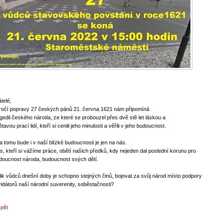
telé,
ročí popravy 27 českých pánů 21. června 1621 nám připomíná
agedii českého národa, ze které se probouzel přes dvě stě let láskou a
tavou prací lidí, kteří si cenili jeho minulosti a věřili v jeho budoucnost.
a tomu bude i v naší blízké budoucnosti je jen na nás.
s, kteří si vážíme práce, obětí našich předků, kdy nejeden dal poslední korunu pro
doucnost národa, budoucnost svých dětí.
lik vůdců dnešní doby je schopno stejných činů, bojovat za svůj národ místo podpory
kvidátorů naší národní suverenity, soběstačnosti?
zpět