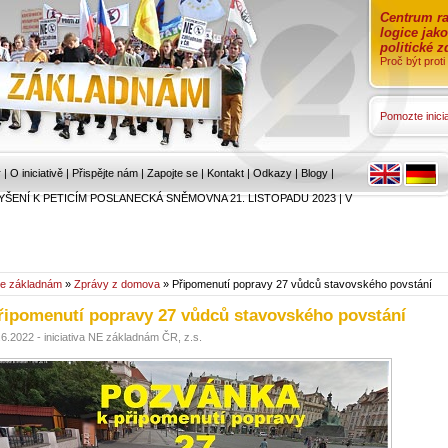
Centrum ra
logice jak
politické 
Proč být prot
Pomozte inicia
r
|
O iniciativě
|
Přispějte nám
|
Zapojte se
|
Kontakt
|
Odkazy
|
Blogy
|
YŠENÍ K PETICÍM POSLANECKÁ SNĚMOVNA 21. LISTOPADU 2023
|
V
e základnám
»
Zprávy z domova
» Připomenutí popravy 27 vůdců stavovského povstání
řipomenutí popravy 27 vůdců stavovského povstání
.6.2022 - iniciativa NE základnám ČR, z.s.