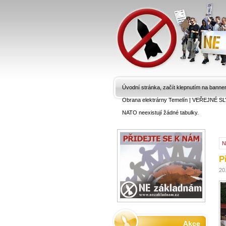
Úvodní stránka, začít klepnutím na banne
Obrana elektrárny Temelín
|
VEŘEJNÉ SL
NATO neexistují žádné tabulky.
N
P
20
Akce