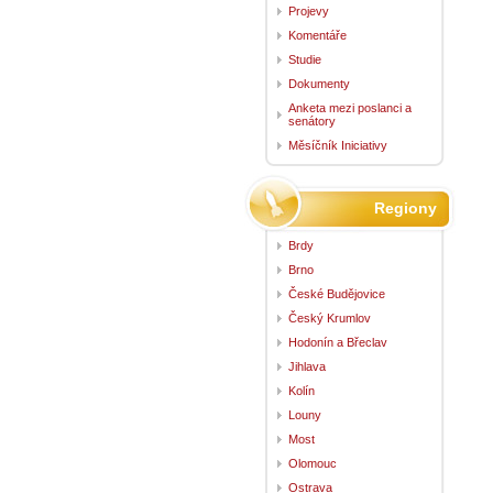
Projevy
Komentáře
Studie
Dokumenty
Anketa mezi poslanci a
senátory
Měsíčník Iniciativy
Regiony
Brdy
Brno
České Budějovice
Český Krumlov
Hodonín a Břeclav
Jihlava
Kolín
Louny
Most
Olomouc
Ostrava