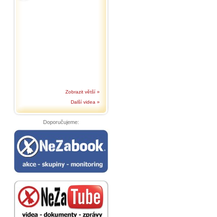
Zobrazit větší »
Další videa »
Doporučujeme: