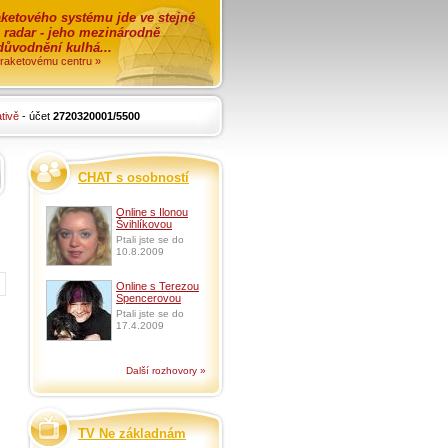
ketového systému jde ve stejné
o radar - jeho mezinárodně
zdůvodnění kulhá...
i raketovému centru »
tivě
- účet
2720320001/5500
CHAT s osobností
Online s Ilonou
Švihlíkovou
Ptali jste se do
10.8.2009
Online s Terezou
Spencerovou
Ptali jste se do
17.4.2009
Další rozhovory »
TV Ne základnám