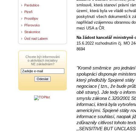
smlouvě, která stanoví právní r
Pardubice
území, která byla ve vládě schv
Plzeň
poskytnutí všech dokumentů k zá
Prostějov
například vzájemnou obrannou d
Přerovsko
mezi USA a ČR.
Strakonice
Na žádost kancelář ministryně
Ústí nad Labem
15.6.2022 rozhodnutím čj. MO 2
8694
Chcete být informováni
o aktivitách iniciativy
NE základnám?
"Kromě směrnice pro jednání
spolupráci disponuje minister
který předložily Spojené stá
negociace ( tzn., že bude průb
obě strany). Jde tedy o infor
smyslu zákona č.320/2001 Sb. 
informaci, která byla vytvoře
americkými. Spojené státy rov
informace souhlasí, naopak ji
zdůraznily citlivost tohoto tex
,,SENSITIVE BUT UNCLASSI