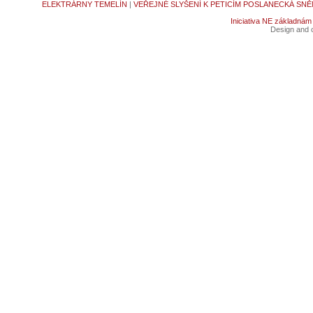
ELEKTRÁRNY TEMELÍN
|
VEŘEJNÉ SLYŠENÍ K PETICÍM POSLANECKÁ SNĚ
Iniciativa NE základnám
Design and c