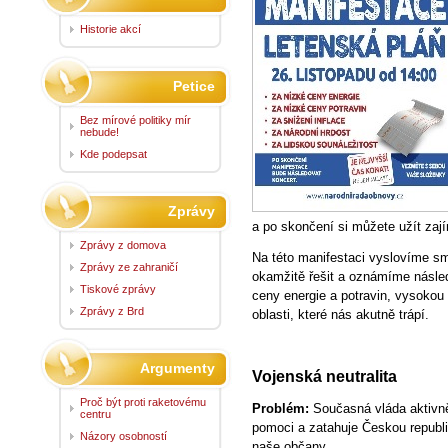
Historie akcí
Petice
Bez mírové politiky mír
nebude!
Kde podepsat
Zprávy
a po skončení si můžete užít za
Zprávy z domova
Na této manifestaci vyslovíme sm
Zprávy ze zahraničí
okamžitě řešit a oznámíme násled
Tiskové zprávy
ceny energie a potravin, vysokou 
Zprávy z Brd
oblasti, které nás akutně trápí.
Argumenty
Vojenská neutralita
Proč být proti raketovému
Problém:
Současná vláda aktivně
centru
pomoci a zatahuje Českou republi
Názory osobností
naše občany.