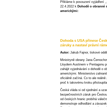
Přikláme k posouzení vyjádření ,
22.4.2022 k
Dohodě o obranné s
americkými:
Dohoda s USA přinese Česk
záruky a nastaví právní rám
Autor:
Jakub Fajnor, tiskové odd
Ministryně obrany Jana Černocho
Lloydem Austinem v Pentagonu pot
zahájit vyjednávání o dohodě o o
americkými. Ministerstvo zahrani
oficiálně začíná. Co to ale reáln
proč k takovému kroku přistoupila
Česká vláda si od sjednání a uza
bezpečnostních záruk pro Českou
od českých hranic probíhá válečn
demonstruje odhodlání a závazek 