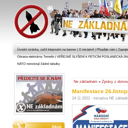
Úvodní stránka, začít klepnutím na banner
|
O iniciativě
|
Přispějte nám
|
Zapojt
Obrana elektrárny Temelín
|
VEŘEJNÉ SLYŠENÍ K PETICÍM POSLANECKÁ SN
NATO neexistují žádné tabulky.
Ne základnám
»
Zprávy z domo
Manifestace 26.listo
24.11.2022 - iniciativa NE základ
Akce