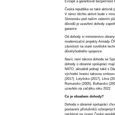
Evropě a garantovat bezpečnost
Česká republika se také aktivně p
V rámci těchto aktivit bude v 
Slovensku pod naším velením půso
důvodů je uzavření dohody zapotř
garance.
Od dohody si ministerstvo obrany
modernizační projekty Armády ČR
závislosti na staré sovětské tec
důvěryhodného spojence.
Navíc není taková dohoda se Sp
dohody o obranné spolupráci maj
NATO, aktuálně jednají také s 
východní hranici takovou smlouvu
(2017), Lotyšsko (2017), Litva (2
Rumunsko (2005), Bulharsko (200
uzavřelo na začátku roku 2022.
Co je obsahem dohody?
Dohoda o obranné spolupráci chc
postavení příslušníků ozbrojenýc
nacházet na území České republi