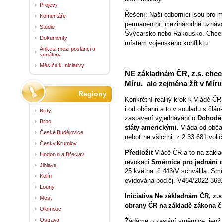
Projevy
Řešení: Naši odborníci jsou pro mí
Komentáře
permanentní, mezinárodně uznáva
Studie
Švýcarsko nebo Rakousko. Chceme
Dokumenty
místem vojenského konfliktu.
Anketa mezi poslanci a
senátory
Měsíčník Iniciativy
NE základnám ČR, z.s. chce r
Míru, ale zejména žít v Mír
Regiony
Konkrétní reálný krok k Vládě ČR 
i od občanů a to v souladu s člá
Brdy
zastavení vyjednávání o
Dohodě 
Brno
státy americkými.
Vláda od obča
České Budějovice
neboť ne všichni z 2 33 681 voli
Český Krumlov
Předložit
Vládě ČR a to na zákla
Hodonín a Břeclav
revokaci
Směrnice pro jednání 
Jihlava
25.května č.443/V schválila. Sm
Kolín
evidována pod.čj. V464/2022-369
Louny
Iniciativa Ne základnám ČR, z.s
Most
obrany ČR na základě zákona č.
Olomouc
Ostrava
Žádáme o zaslání směrnice, jenž