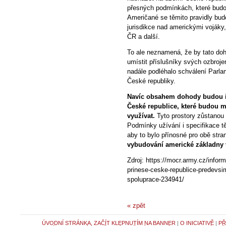
přesných podmínkách, které budou
Američané se těmito pravidly budou
jurisdikce nad americkými voják
ČR a další.
To ale neznamená, že by tato do
umístit příslušníky svých ozbroje
nadále podléhalo schválení Parla
České republiky.
Navíc obsahem dohody budou i 
České republice, které budou m
využívat.
Tyto prostory zůstanou i
Podmínky užívání i specifikace t
aby to bylo přínosné pro obě stra
vybudování americké základny 
Zdroj: https://mocr.army.cz/infor
prinese-ceske-republice-predevsi
spoluprace-234941/
« zpět
ÚVODNÍ STRÁNKA, ZAČÍT KLEPNUTÍM NA BANNER
|
O INICIATIVĚ
|
PŘ