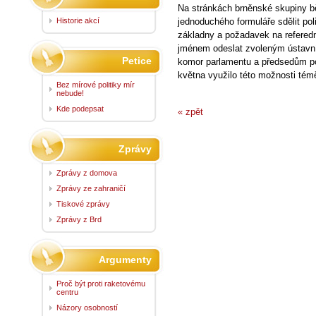
Na stránkách brněnské skupiny 
Historie akcí
jednoduchého formuláře sdělit po
základny a požadavek na refere
jménem odeslat zvoleným ústavní
Petice
komor parlamentu a předsedům po
května využilo této možnosti té
Bez mírové politiky mír
nebude!
Kde podepsat
« zpět
Zprávy
Zprávy z domova
Zprávy ze zahraničí
Tiskové zprávy
Zprávy z Brd
Argumenty
Proč být proti raketovému
centru
Názory osobností