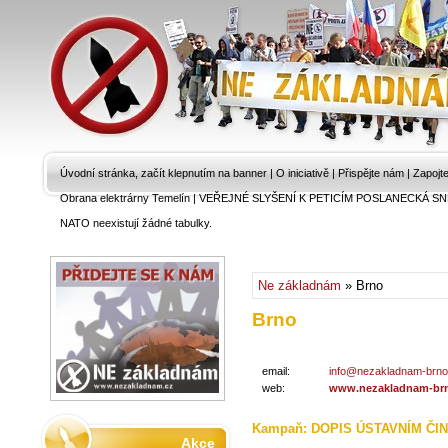
Úvodní stránka, začít klepnutím na banner
|
O iniciativě
|
Přispějte nám
|
Zapojt
Obrana elektrárny Temelín
|
VEŘEJNÉ SLYŠENÍ K PETICÍM POSLANECKÁ SN
NATO neexistují žádné tabulky.
Ne základnám
» Brno
Brno
email:
info@nezakladnam-brno
web:
www.nezakladnam-brn
Kampaň: DOPIS ÚSTAVNÍM ČI
Akce