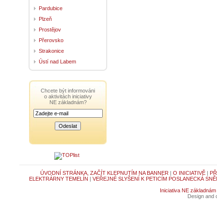
Pardubice
Plzeň
Prostějov
Přerovsko
Strakonice
Ústí nad Labem
Chcete být informováni
o aktivitách iniciativy
NE základnám?
ÚVODNÍ STRÁNKA, ZAČÍT KLEPNUTÍM NA BANNER
|
O INICIATIVĚ
|
PŘ
ELEKTRÁRNY TEMELÍN
|
VEŘEJNÉ SLYŠENÍ K PETICÍM POSLANECKÁ SNĚ
Iniciativa NE základnám
Design and c