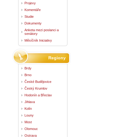
Projevy
Komentáře
Studie
Dokumenty
Anketa mezi poslanci a
senátory
Měsíčník Iniciativy
Regiony
Brdy
Brno
České Budějovice
Český Krumlov
Hodonín a Břeclav
Jihlava
Kolín
Louny
Most
Olomouc
Ostrava