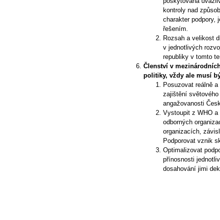
poskytována uvážliv
kontroly nad způsoby
charakter podpory,
řešením.
Rozsah a velikost d
v jednotlivých roz
republiky v tomto ter
Členství v mezinárodních
politiky, vždy ale musí b
Posuzovat reálně a
zajištění světového 
angažovanosti České
Vystoupit z WHO a z
odborných organizac
organizacích, závis
Podporovat vznik s
Optimalizovat podpo
přínosnosti jednotli
dosahování jimi dek