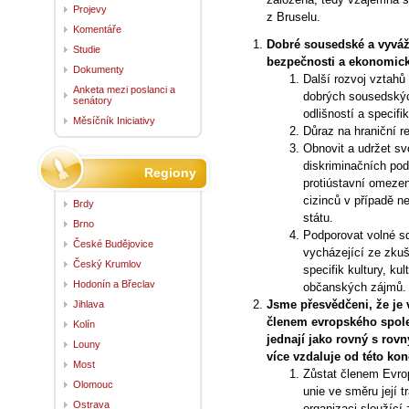
Projevy
z Bruselu.
Komentáře
Dobré sousedské a vyváž
Studie
bezpečnosti a ekonomick
Dokumenty
Další rozvoj vztahů 
Anketa mezi poslanci a
dobrých sousedskýc
senátory
odlišností a specifik
Měsíčník Iniciativy
Důraz na hraniční re
Obnovit a udržet s
diskriminačních pod
Regiony
protiústavní omeze
cizinců v případě n
Brdy
státu.
Brno
Podporovat volné s
České Budějovice
vycházející ze zkuš
Český Krumlov
specifik kultury, ku
Hodonín a Břeclav
občanských zájmů.
Jsme přesvědčeni, že je 
Jihlava
členem evropského společ
Kolín
jednají jako rovný s rov
Louny
více vzdaluje od této kon
Most
Zůstat členem Evro
Olomouc
unie ve směru její 
Ostrava
organizaci sloužíc