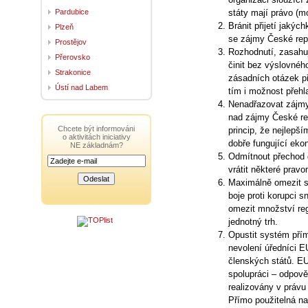
Pardubice
státy mají právo (m
Bránit přijetí jakýc
Plzeň
se zájmy České rep
Prostějov
Rozhodnutí, zasahuj
Přerovsko
činit bez výslovnéh
Strakonice
zásadních otázek p
Ústí nad Labem
tím i možnost přeh
Nenadřazovat zájmy
nad zájmy České rep
Chcete být informováni
princip, že nejlepš
o aktivitách iniciativy
dobře fungující eko
NE základnám?
Odmítnout přechod 
vrátit některé prav
Maximálně omezit s
boje proti korupci 
omezit množství reg
jednotný trh.
Opustit systém pří
nevolení úředníci 
členských států. E
spolupráci – odpově
realizovány v právu
Přímo použitelná na