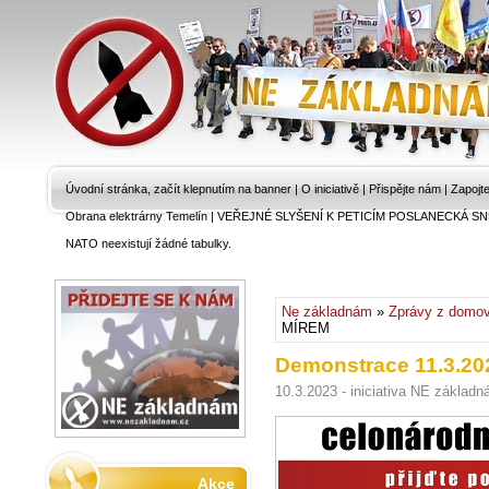
Úvodní stránka, začít klepnutím na banner
|
O iniciativě
|
Přispějte nám
|
Zapojt
Obrana elektrárny Temelín
|
VEŘEJNÉ SLYŠENÍ K PETICÍM POSLANECKÁ SN
NATO neexistují žádné tabulky.
Ne základnám
»
Zprávy z domo
MÍREM
Demonstrace 11.3.20
10.3.2023 - iniciativa NE základn
Akce