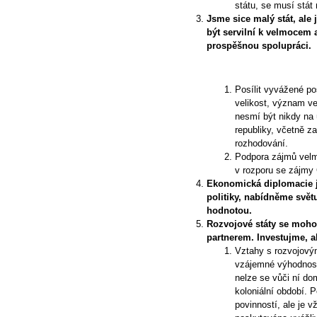
státu, se musí stát 
Jsme sice malý stát, al
být servilní k velmocem 
prospěšnou spolupráci.
Posílit vyvážené p
velikost, význam ve
nesmí být nikdy na
republiky, včetně za
rozhodování.
Podpora zájmů velm
v rozporu se zájmy 
Ekonomická diplomacie j
politiky, nabídněme svě
hodnotou.
Rozvojové státy se moh
partnerem. Investujme, a
Vztahy s rozvojový
vzájemné výhodnosti
nelze se vůči ní dom
koloniální období. 
povinností, ale je 