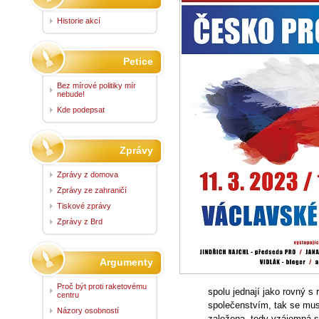
Historie akcí
Petice
Bez mírové politiky mír
nebude!
Kde podepsat
Zprávy
Zprávy z domova
Zprávy ze zahraničí
Tiskové zprávy
Zprávy z Brd
Argumenty
Proč být proti raketovému
spolu jednají jako rovný 
centru
společenstvím, tak se mus
Názory osobností
založena, tedy vzájemná spo