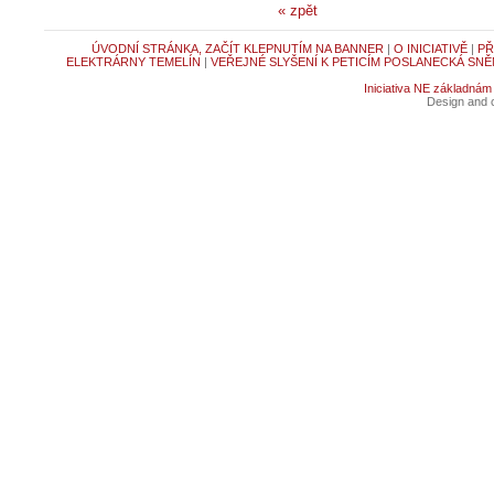
« zpět
ÚVODNÍ STRÁNKA, ZAČÍT KLEPNUTÍM NA BANNER
|
O INICIATIVĚ
|
PŘ
ELEKTRÁRNY TEMELÍN
|
VEŘEJNÉ SLYŠENÍ K PETICÍM POSLANECKÁ SNĚ
Iniciativa NE základnám
Design and c