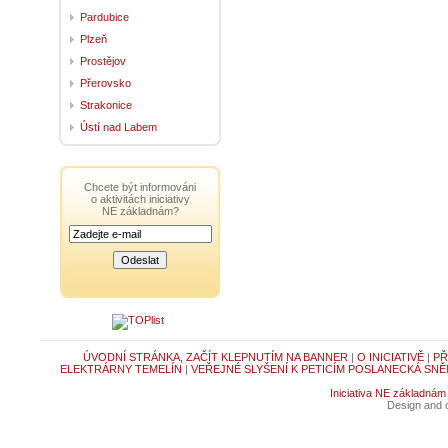
Pardubice
Plzeň
Prostějov
Přerovsko
Strakonice
Ústí nad Labem
Chcete být informováni
o aktivitách iniciativy
NE základnám?
ÚVODNÍ STRÁNKA, ZAČÍT KLEPNUTÍM NA BANNER
|
O INICIATIVĚ
|
PŘ
ELEKTRÁRNY TEMELÍN
|
VEŘEJNÉ SLYŠENÍ K PETICÍM POSLANECKÁ SNĚ
Iniciativa NE základnám
Design and c