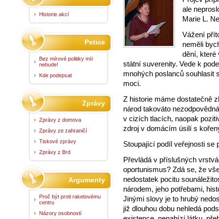
ale neprosl
Historie akcí
Marie L. Ne
Vážení přít
Petice
neměli bych
dění, které
Bez mírové politiky mír
státní suverenity. Vede k pode
nebude!
mnohých poslanců souhlasit s
Kde podepsat
moci.
Z historie máme dostatečně z
Zprávy
národ takováto nezodpovědná 
v cizích tlacích, naopak pozi
Zprávy z domova
zdroj v domácím úsilí s kořen
Zprávy ze zahraničí
Tiskové zprávy
Stoupající podíl veřejnosti se 
Zprávy z Brd
Převládá v příslušných vrstvá
oportunismus? Zdá se, že všec
nedostatek pocitu sounáležito
Argumenty
národem, jeho potřebami, histo
Proč být proti raketovému
Jinými slovy je to hrubý nedos
centru
již dlouhou dobu nehledá pods
Názory osobností
existence, nenabízí látku, pře