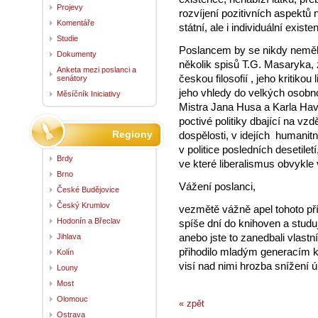
Projevy
rozvíjení pozitivních aspektů 
Komentáře
státní, ale i individuální existe
Studie
Poslancem by se nikdy neměl 
Dokumenty
několik spisů T.G. Masaryka, 
Anketa mezi poslanci a
českou filosofií , jeho kritiko
senátory
jeho vhledy do velkých osobnos
Měsíčník Iniciativy
Mistra Jana Husa a Karla Havl
poctivé politiky dbající na vzd
Regiony
dospělosti, v idejích humanitn
v politice posledních desetilet
Brdy
ve které liberalismus obvykle 
Brno
Vážení poslanci,
České Budějovice
Český Krumlov
vezmětě vážně apel tohoto pří
Hodonín a Břeclav
spíše dní do knihoven a studuj
anebo jste to zanedbali vlastn
Jihlava
přihodilo mladým generacím kt
Kolín
visí nad nimi hrozba snížení 
Louny
Most
Olomouc
« zpět
Ostrava