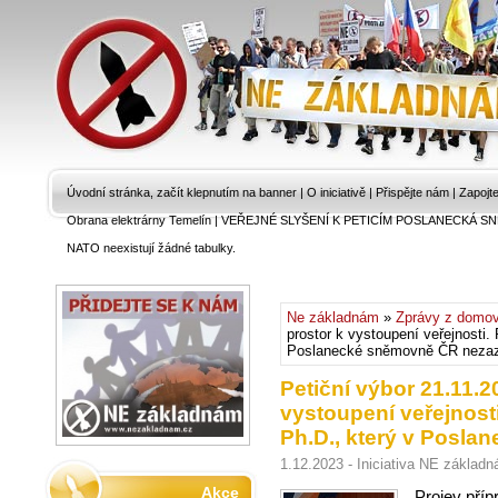
Úvodní stránka, začít klepnutím na banner
|
O iniciativě
|
Přispějte nám
|
Zapojt
Obrana elektrárny Temelín
|
VEŘEJNÉ SLYŠENÍ K PETICÍM POSLANECKÁ SN
NATO neexistují žádné tabulky.
Ne základnám
»
Zprávy z domo
prostor k vystoupení veřejnosti. 
Poslanecké sněmovně ČR nezaz
Petiční výbor 21.11.2
vystoupení veřejnosti
Ph.D., který v Posl
1.12.2023 - Iniciativa NE základ
Akce
Projev příp