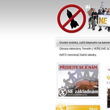
Úvodní stránka, začít klepnutím na banne
Obrana elektrárny Temelín
|
VEŘEJNÉ SL
NATO neexistují žádné tabulky.
N
Q
9.
Akce