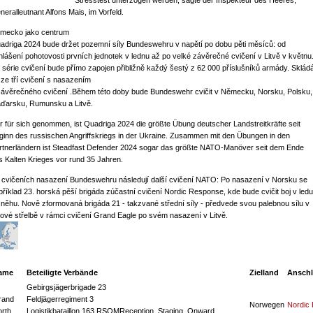
Stresstest unterzogen werden, sagte der Inspekteur des Heeres,
neralleutnant Alfons Mais, im Vorfeld.
mecko jako centrum
adriga 2024 bude držet pozemní síly Bundeswehru v napětí po dobu pěti měsíců: od
hlášení pohotovosti prvních jednotek v lednu až po velké závěrečné cvičení v Litvě v květnu
 série cvičení bude přímo zapojen přibližně každý šestý z 62 000 příslušníků armády. Sklád
 ze tří cvičení s nasazením
závěrečného cvičení .Během této doby bude Bundeswehr cvičit v Německu, Norsku, Polsku,
ďarsku, Rumunsku a Litvě.
r für sich genommen, ist Quadriga 2024 die größte Übung deutscher Landstreitkräfte seit
ginn des russischen Angriffskriegs in der Ukraine. Zusammen mit den Übungen in den
rtnerländern ist Steadfast Defender 2024 sogar das größte NATO-Manöver seit dem Ende
s Kalten Krieges vor rund 35 Jahren.
 cvičeních nasazení Bundeswehru následují další cvičení NATO: Po nasazení v Norsku se
příklad 23. horská pěší brigáda zúčastní cvičení Nordic Response, kde bude cvičit boj v ledu
sněhu. Nově zformovaná brigáda 21 - takzvané střední síly - předvede svou palebnou sílu v
jové střelbě v rámci cvičení Grand Eagle po svém nasazení v Litvě.
ame
Beteiligte Verbände
Zielland
Ansch
Gebirgsjägerbrigade 23
rand
Feldjägerregiment 3
Norwegen
Nordic
rth
Logistikbataillon 163 RSOM
Reception, Staging, Onward