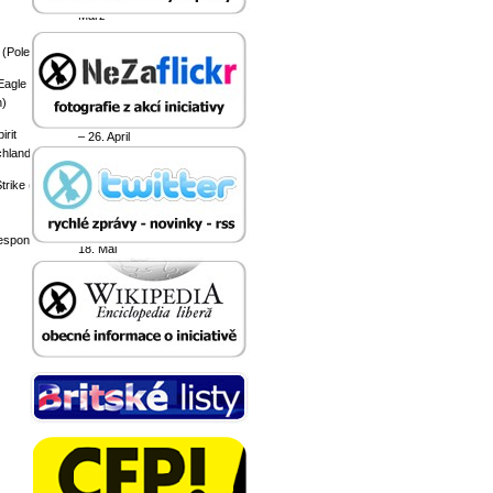
März
(Polen)
Eagle
26.
n)
Februar
irit
– 26. April
chland)
trike (
Polen)
26. April –
esponse
18. Mai