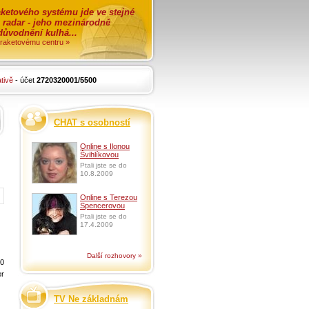
ketového systému jde ve stejné
o radar - jeho mezinárodně
zdůvodnění kulhá...
i raketovému centru »
tivě
- účet
2720320001/5500
CHAT s osobností
Online s Ilonou
Švihlíkovou
Ptali jste se do
10.8.2009
Online s Terezou
Spencerovou
Ptali jste se do
17.4.2009
Další rozhovory »
00
er
TV Ne základnám