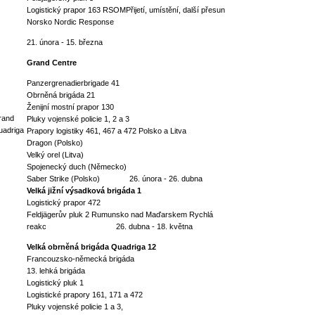
Logistický prapor 163 RSOMPřijetí, umístění, další přesun
Norsko Nordic Response
21. února - 15. března
Grand Centre
Panzergrenadierbrigade 41
Obrněná brigáda 21
Ženijní mostní prapor 130
rand
Pluky vojenské policie 1, 2 a 3
uadriga
Prapory logistiky 461, 467 a 472 Polsko a Litva
Dragon (Polsko)
Velký orel (Litva)
Spojenecký duch (Německo)
Saber Strike (Polsko) 26. února - 26. dubna
Velká jižní výsadková brigáda 1
Logistický prapor 472
Feldjägerův pluk 2 Rumunsko nad Maďarskem Rychlá
reakc 26. dubna - 18. května
Velká obrněná brigáda Quadriga 12
Francouzsko-německá brigáda
13. lehká brigáda
Logistický pluk 1
Logistické prapory 161, 171 a 472
Pluky vojenské policie 1 a 3,