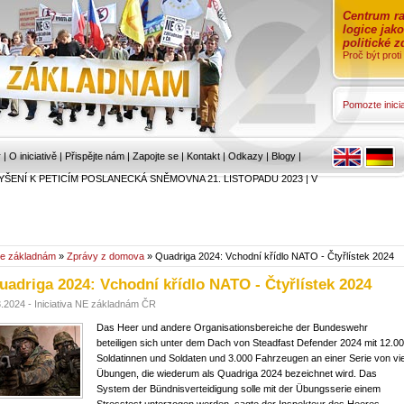
Centrum ra
logice jak
politické 
Proč být prot
Pomozte inicia
r
|
O iniciativě
|
Přispějte nám
|
Zapojte se
|
Kontakt
|
Odkazy
|
Blogy
|
YŠENÍ K PETICÍM POSLANECKÁ SNĚMOVNA 21. LISTOPADU 2023
|
V
e základnám
»
Zprávy z domova
» Quadriga 2024: Vchodní křídlo NATO - Čtyřlístek 2024
uadriga 2024: Vchodní křídlo NATO - Čtyřlístek 2024
3.2024 - Iniciativa NE základnám ČR
Das Heer und andere Organisationsbereiche der Bundeswehr
beteiligen sich unter dem Dach von Steadfast Defender 2024 mit 12.0
Soldatinnen und Soldaten und 3.000 Fahrzeugen an einer Serie von vi
Übungen, die wiederum als Quadriga 2024 bezeichnet wird. Das
System der Bündnisverteidigung solle mit der Übungsserie einem