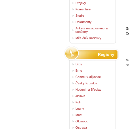
Projevy
Komentáře
Studie
Dokumenty
Anketa mezi poslanci a
G
senátory
Ce
Měsíčník Iniciativy
Regiony
G
Brdy
S
Brno
České Budějovice
Český Krumlov
Hodonín a Břeclav
Jihlava
Kolín
Louny
Most
Olomouc
Ostrava