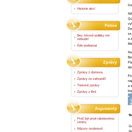
Ge
Historie akcí
Ně
Qu
vy
Petice
Do
se
Bez mírové politiky mír
a 
nebude!
Ma
Kde podepsat
Nu
Be
Zprávy
Pa
de
Zprávy z domova
Po
Zprávy ze zahraničí
na
Tiskové zprávy
a 
bo
Zprávy z Brd
Argumenty
N
Proč být proti raketovému
centru
G
Názory osobností
No