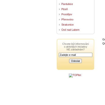
Pardubice
Plzeň
Prostějov
Přerovsko
Strakonice
Ústí nad Labem
G
Q
Chcete být informováni
o aktivitách iniciativy
NE základnám?