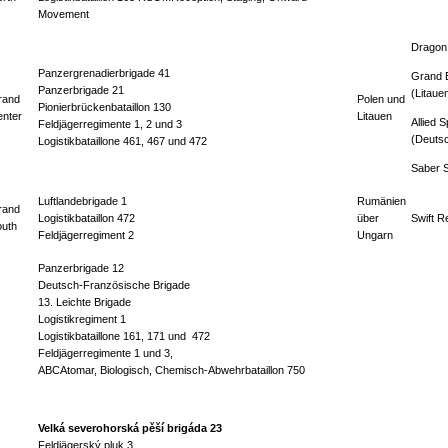
Movement
Dragon 
Panzergrenadierbrigade 41
Grand
Panzerbrigade 21
(
Litaue
rand
Polen und
Pionierbrückenbataillon 130
nter
Litauen
Allied
Sp
Feldjägerregimente 1, 2 und 3
(Deuts
Logistikbataillone 461, 467 und 472
Saber S
Luftlandebrigade 1
Rumänien
rand
Logistikbataillon 472
über
Swift
R
outh
Feldjägerregiment 2
Ungarn
Panzerbrigade 12
Deutsch-Französische Brigade
13. Leichte Brigade
Logistikregiment 1
Logistikbataillone 161, 171 und 472
Feldjägerregimente 1 und 3,
ABC
Atomar, Biologisch, Chemisch
-Abwehrbataillon 750
Velká severohorská pěší brigáda 23
Feldjägerský pluk 3