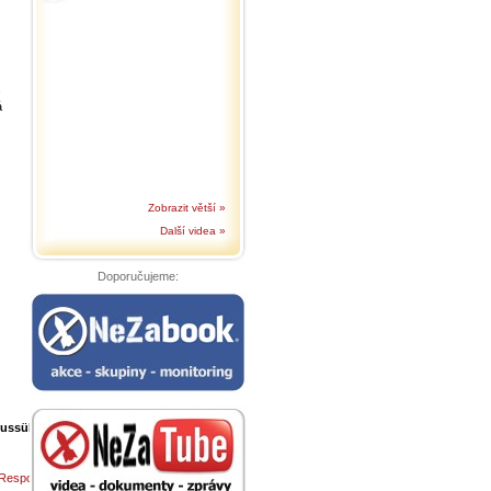
.
á
Zobrazit větší »
Další videa »
Doporučujeme:
lussübungen
Zeitraum
21.
Februar
Response
– 15.