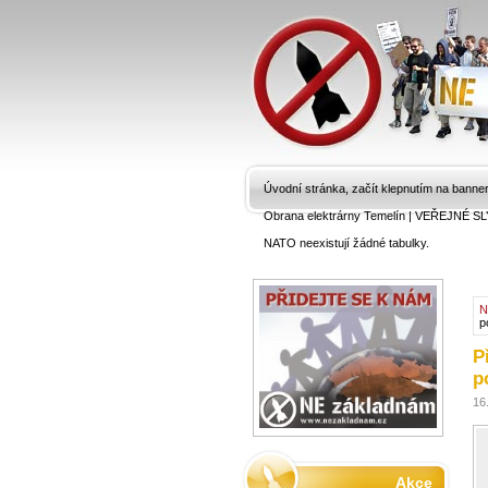
Úvodní stránka, začít klepnutím na banne
Obrana elektrárny Temelín
|
VEŘEJNÉ SL
NATO neexistují žádné tabulky.
N
p
P
p
16
Akce