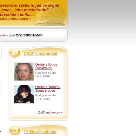
ketového systému jde ve stejné
o radar - jeho mezinárodně
zdůvodnění kulhá...
i raketovému centru »
tivě
- účet
2720320001/5500
CHAT s osobností
Online s Ilonou
Švihlíkovou
Ptali jste se do
10.8.2009
Online s Terezou
Spencerovou
Ptali jste se do
17.4.2009
Další rozhovory »
-
TV Ne základnám