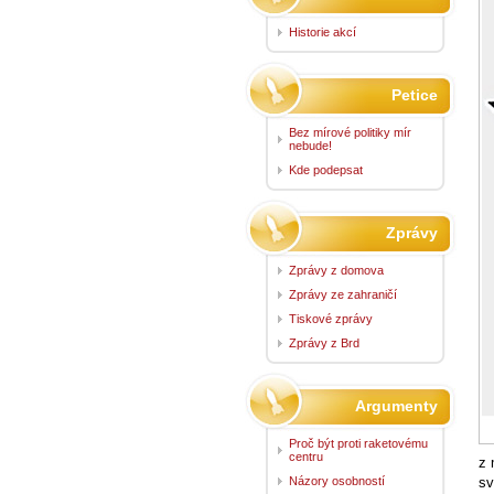
Historie akcí
Petice
Bez mírové politiky mír
nebude!
Kde podepsat
Zprávy
Zprávy z domova
Zprávy ze zahraničí
Tiskové zprávy
Zprávy z Brd
Argumenty
Proč být proti raketovému
centru
z 
Názory osobností
sv