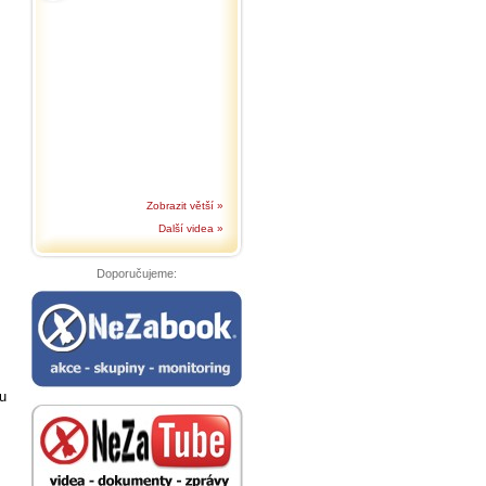
Zobrazit větší »
Další videa »
Doporučujeme:
u