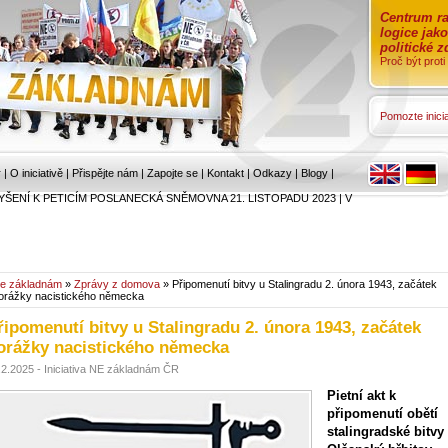
Centrum ra
logice jak
politické 
Proč být prot
Pomozte inicia
r
|
O iniciativě
|
Přispějte nám
|
Zapojte se
|
Kontakt
|
Odkazy
|
Blogy
|
YŠENÍ K PETICÍM POSLANECKÁ SNĚMOVNA 21. LISTOPADU 2023
|
V
e základnám
»
Zprávy z domova
» Připomenutí bitvy u Stalingradu 2. února 1943, začátek
orážky nacistického německa
řipomenutí bitvy u Stalingradu 2. února 1943, začátek
orážky nacistického německa
.2.2025 - Iniciativa NE základnám ČR
Pietní akt k
připomenutí obětí
stalingradské bitvy 