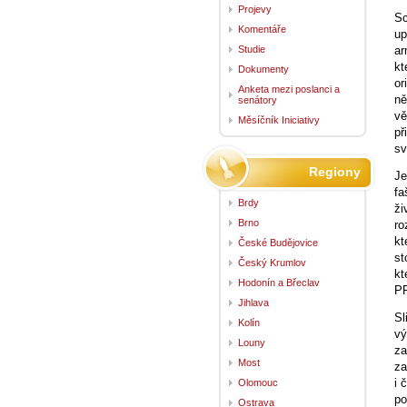
Projevy
Sc
Komentáře
up
Studie
ar
kt
Dokumenty
or
Anketa mezi poslanci a
ně
senátory
vě
Měsíčník Iniciativy
př
sv
Regiony
Je
fa
Brdy
ži
Brno
ro
kt
České Budějovice
st
Český Krumlov
kt
Hodonín a Břeclav
PR
Jihlava
Sl
Kolín
vý
Louny
za
Most
za
i 
Olomouc
po
Ostrava