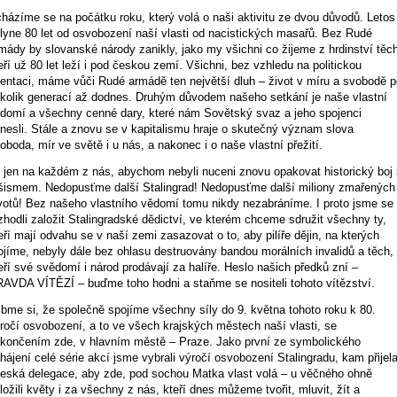
házíme se na počátku roku, který volá o naši aktivitu ze dvou důvodů. Letos
lyne 80 let od osvobození naší vlasti od nacistických masařů. Bez Rudé
mády by slovanské národy zanikly, jako my všichni co žijeme z hrdinství těc
eří už 80 let leží i pod českou zemí. Všichni, bez vzhledu na politickou
ientaci, máme vůči Rudé armádě ten největší dluh – život v míru a svobodě p
kolik generací až dodnes. Druhým důvodem našeho setkání je naše vlastní
domí a všechny cenné dary, které nám Sovětský svaz a jeho spojenci
inesli. Stále a znovu se v kapitalismu hraje o skutečný význam slova
oboda, mír ve světě i u nás, a nakonec i o naše vlastní přežití.
 jen na každém z nás, abychom nebyli nuceni znovu opakovat historický boj 
šismem. Nedopusťme další Stalingrad! Nedopusťme další miliony zmařených
votů! Bez našeho vlastního vědomí tomu nikdy nezabráníme. I proto jsme se
zhodli založit Stalingradské dědictví, ve kterém chceme sdružit všechny ty,
eří mají odvahu se v naší zemi zasazovat o to, aby pilíře dějin, na kterých
ojíme, nebyly dále bez ohlasu destruovány bandou morálních invalidů a těch,
eří své svědomí i národ prodávají za halíře. Heslo našich předků zní –
AVDA VÍTĚZÍ – buďme toho hodni a staňme se nositeli tohoto vítězství.
ibme si, že společně spojíme všechny síly do 9. května tohoto roku k 80.
ročí osvobození, a to ve všech krajských městech naší vlasti, se
končením zde, v hlavním městě – Praze. Jako první ze symbolického
hájení celé série akcí jsme vybrali výročí osvobození Stalingradu, kam přijel
česká delegace, aby zde, pod sochou Matka vlast volá – u věčného ohně
ložili květy i za všechny z nás, kteří dnes můžeme tvořit, mluvit, žít a