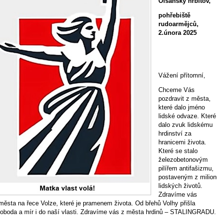
Olšanský hřbitov,
pohřebiště
rudoarmějců,
2.února 2025
Vážení přítomní,
Chceme Vás
pozdravit z města,
které dalo jméno
lidské odvaze. Které
dalo zvuk lidskému
hrdinství za
hranicemi života.
Které se stalo
železobetonovým
pilířem antifašizmu,
postaveným z milion
lidských životů.
Zdravíme vás
města na řece Volze, které je pramenem života. Od břehů Volhy přišla
oboda a mír i do naší vlasti. Zdravíme vás z města hrdinů – STALINGRADU.