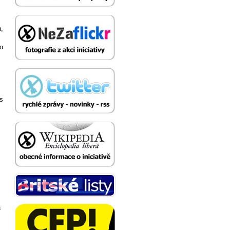
h,
o
s
a