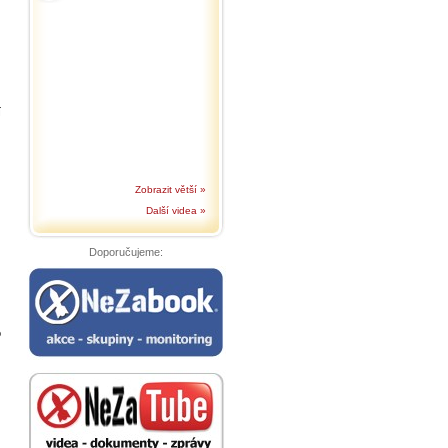
í
Zobrazit větší »
Další videa »
Doporučujeme:
o