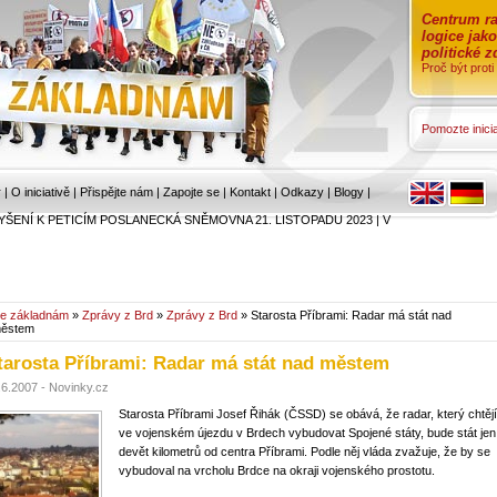
Centrum ra
logice jak
politické 
Proč být prot
Pomozte inicia
r
|
O iniciativě
|
Přispějte nám
|
Zapojte se
|
Kontakt
|
Odkazy
|
Blogy
|
YŠENÍ K PETICÍM POSLANECKÁ SNĚMOVNA 21. LISTOPADU 2023
|
V
e základnám
»
Zprávy z Brd
»
Zprávy z Brd
» Starosta Příbrami: Radar má stát nad
ěstem
tarosta Příbrami: Radar má stát nad městem
.6.2007 - Novinky.cz
Starosta Příbrami Josef Řihák (ČSSD) se obává, že radar, který chtějí
ve vojenském újezdu v Brdech vybudovat Spojené státy, bude stát jen
devět kilometrů od centra Příbrami. Podle něj vláda zvažuje, že by se
vybudoval na vrcholu Brdce na okraji vojenského prostotu.