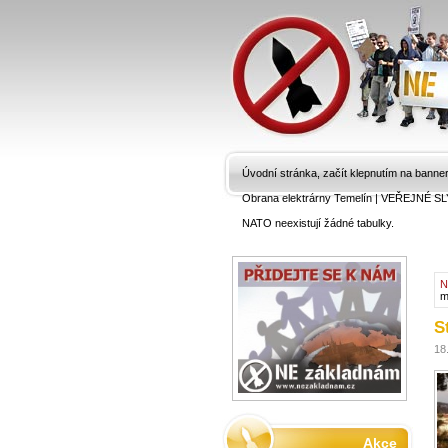
Úvodní stránka, začít klepnutím na banne
Obrana elektrárny Temelín
|
VEŘEJNÉ SL
NATO neexistují žádné tabulky.
N
m
S
18
Akce