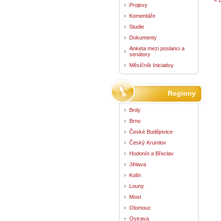
« 
Projevy
Komentáře
Studie
Dokumenty
Anketa mezi poslanci a
senátory
Měsíčník Iniciativy
Regiony
Brdy
Brno
České Budějovice
Český Krumlov
Hodonín a Břeclav
Jihlava
Kolín
Louny
Most
Olomouc
Ostrava