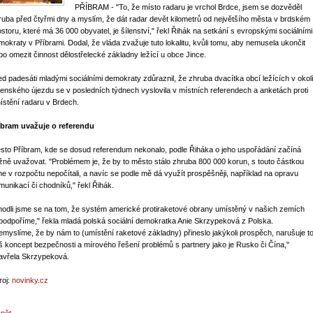
PŘÍBRAM - "To, že místo radaru je vrchol Brdce, jsem se dozvěděl
ruba před čtyřmi dny a myslím, že dát radar devět kilometrů od největšího města v brdském
ostoru, které má 36 000 obyvatel, je šílenství," řekl Řihák na setkání s evropskými sociálními
mokraty v Příbrami. Dodal, že vláda zvažuje tuto lokalitu, kvůli tomu, aby nemusela ukončit
bo omezit činnost dělostřelecké základny ležící u obce Jince.
ed padesáti mladými sociálními demokraty zdůraznil, že zhruba dvacítka obcí ležících v okol
jenského újezdu se v posledních týdnech vyslovila v místních referendech a anketách proti
ístění radaru v Brdech.
íbram uvažuje o referendu
sto Příbram, kde se dosud referendum nekonalo, podle Řiháka o jeho uspořádání začíná
žně uvažovat. "Problémem je, že by to město stálo zhruba 800 000 korun, s touto částkou
me v rozpočtu nepočítali, a navíc se podle mě dá využít prospěšněji, například na opravu
munikací či chodníků," řekl Řihák.
hodli jsme se na tom, že systém americké protiraketové obrany umístěný v našich zemích
podpoříme," řekla mladá polská sociální demokratka Anie Skrzypeková z Polska.
emyslíme, že by nám to (umístění raketové základny) přineslo jakýkoli prospěch, narušuje t
š koncept bezpečnosti a mírového řešení problémů s partnery jako je Rusko či Čína,"
avřela Skrzypeková.
roj:
novinky.cz