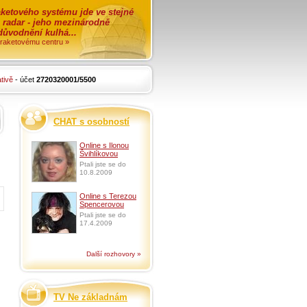
ketového systému jde ve stejné
o radar - jeho mezinárodně
zdůvodnění kulhá...
i raketovému centru »
tivě
- účet
2720320001/5500
CHAT s osobností
Online s Ilonou
Švihlíkovou
Ptali jste se do
10.8.2009
Online s Terezou
Spencerovou
Ptali jste se do
17.4.2009
Další rozhovory »
TV Ne základnám