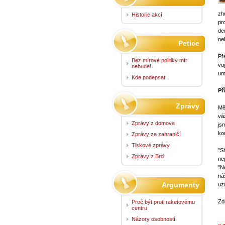
zh
Historie akcí
pr
de
ne
Petice
Př
Bez mírové politiky mír
vo
nebude!
um
Kde podepsat
Př
Zprávy
Mě
vá
Zprávy z domova
js
ko
Zprávy ze zahraničí
Tiskové zprávy
"S
Zprávy z Brd
ne
"N
ná
Argumenty
uz
Zd
Proč být proti raketovému
centru
Názory osobností