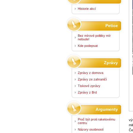
Historie akcí
Petice
Bez mírové politiky mír
nebude!
Kde podepsat
Zprávy
Zprávy z domova
Zprávy ze zahraničí
Tiskové zprávy
Zprávy z Brd
Argumenty
Proč být proti raketovému
vý
centru
mi
Názory osobností
Če