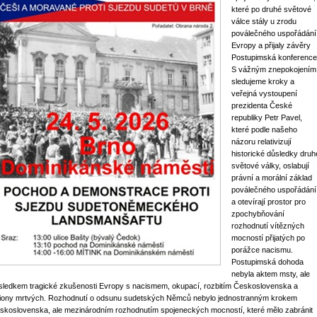
které po druhé světové
válce stály u zrodu
poválečného uspořádání
Evropy a přijaly závěry
Postupimská konference
S vážným znepokojením
sledujeme kroky a
veřejná vystoupení
prezidenta České
republiky Petr Pavel,
které podle našeho
názoru relativizují
historické důsledky druh
světové války, oslabují
právní a morální základ
poválečného uspořádání
a otevírají prostor pro
zpochybňování
rozhodnutí vítězných
mocností přijatých po
porážce nacismu.
Postupimská dohoda
nebyla aktem msty, ale
sledkem tragické zkušenosti Evropy s nacismem, okupací, rozbitím Československa a
liony mrtvých. Rozhodnutí o odsunu sudetských Němců nebylo jednostranným krokem
skoslovenska, ale mezinárodním rozhodnutím spojeneckých mocností, které mělo zabránit