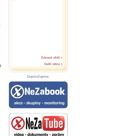
.
Zobrazit větší »
Další videa »
é
Doporučujeme: