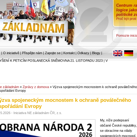
Centrum ra
logice jak
politické 
Proč být prot
Pomozte inicia
r
|
O iniciativě
|
Přispějte nám
|
Zapojte se
|
Kontakt
|
Odkazy
|
Blogy
|
YŠENÍ K PETICÍM POSLANECKÁ SNĚMOVNA 21. LISTOPADU 2023
|
V
e základnám
»
Zprávy z domova
» Výzva spojeneckým mocnostem k ochraně poválečného
spořádání Evropy
ýzva spojeneckým mocnostem k ochraně poválečného
spořádání Evropy
.5.2026 - Iniciativa NE základnám ČR, z.s.
My, níže podepsaní
občané České republiky,
se obracíme na vlády
spojeneckých mocností,