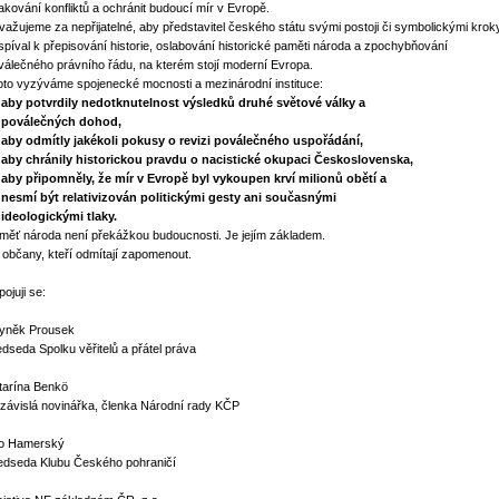
akování konfliktů a ochránit budoucí mír v Evropě.
važujeme za nepřijatelné, aby představitel českého státu svými postoji či symbolickými krok
ispíval k přepisování historie, oslabování historické paměti národa a zpochybňování
válečného právního řádu, na kterém stojí moderní Evropa.
oto vyzýváme spojenecké mocnosti a mezinárodní instituce:
y potvrdily nedotknutelnost výsledků druhé světové války a
válečných dohod,
y odmítly jakékoli pokusy o revizi poválečného uspořádání,
y chránily historickou pravdu o nacistické okupaci Československa,
y připomněly, že mír v Evropě byl vykoupen krví milionů obětí a
smí být relativizován politickými gesty ani současnými
eologickými tlaky.
měť národa není překážkou budoucnosti. Je jejím základem.
 občany, kteří odmítají zapomenout.
pojuji se:
yněk Prousek
edseda Spolku věřitelů a přátel práva
tarína Benkö
závislá novinářka, členka Národní rady KČP
o Hamerský
edseda Klubu Českého pohraničí