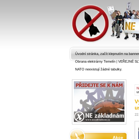
Úvodní stránka, začít klepnutím na banne
Obrana elektrárny Temelín
|
VEŘEJNÉ SL
NATO neexistují žádné tabulky.
N
u
V
u
22
Akce