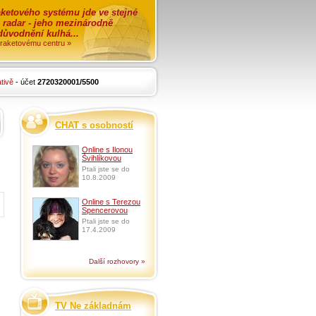
ketového systému jde ve stejné
o radar - jeho mezinárodně
zdůvodnění kulhá...
i raketovému centru »
tivě
- účet
2720320001/5500
CHAT s osobností
Online s Ilonou
Švihlíkovou
Ptali jste se do
10.8.2009
Online s Terezou
Spencerovou
Ptali jste se do
17.4.2009
Další rozhovory »
TV Ne základnám