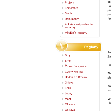
op
Projevy
Po
Komentáře
př
Studie
po
Pr
Dokumenty
ab
Anketa mezi poslanci a
po
senátory
ab
Měsíčník Iniciativy
ab
ab
ne
Regiony
id
Pa
Brdy
Za
Brno
Při
České Budějovice
Český Krumlov
Zb
Hodonín a Břeclav
př
Jihlava
Ka
Kolín
Ne
Louny
Le
Most
Př
Olomouc
Ostrava