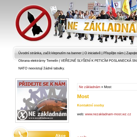
Úvodní stránka, začít klepnutím na banner
|
O iniciativě
|
Přispějte nám
|
Zapojt
Obrana elektrárny Temelín
|
VEŘEJNÉ SLYŠENÍ K PETICÍM POSLANECKÁ SN
NATO neexistují žádné tabulky.
Ne základnám
» Most
Most
Kontaktní osoby
web:
www.nezakladnam-most.wz.cz
Akce