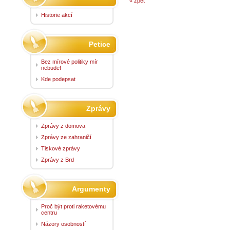
« zpět
Historie akcí
Petice
Bez mírové politiky mír
nebude!
Kde podepsat
Zprávy
Zprávy z domova
Zprávy ze zahraničí
Tiskové zprávy
Zprávy z Brd
Argumenty
Proč být proti raketovému
centru
Názory osobností