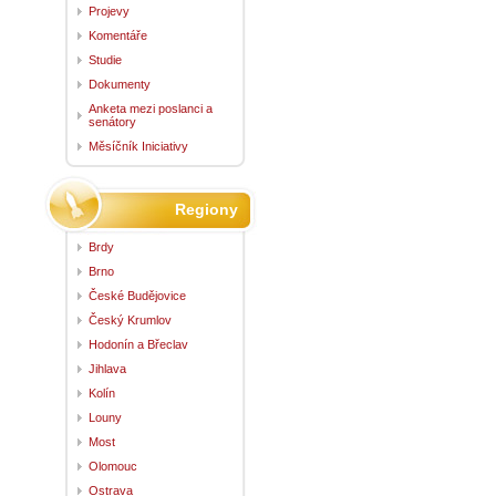
Projevy
Komentáře
Studie
Dokumenty
Anketa mezi poslanci a
senátory
Měsíčník Iniciativy
Regiony
Brdy
Brno
České Budějovice
Český Krumlov
Hodonín a Břeclav
Jihlava
Kolín
Louny
Most
Olomouc
Ostrava