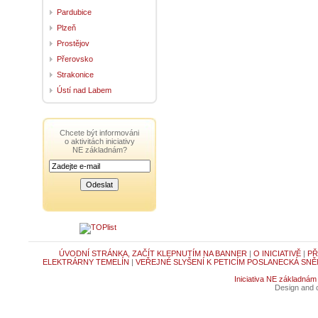
Pardubice
Plzeň
Prostějov
Přerovsko
Strakonice
Ústí nad Labem
Chcete být informováni
o aktivitách iniciativy
NE základnám?
ÚVODNÍ STRÁNKA, ZAČÍT KLEPNUTÍM NA BANNER
|
O INICIATIVĚ
|
PŘ
ELEKTRÁRNY TEMELÍN
|
VEŘEJNÉ SLYŠENÍ K PETICÍM POSLANECKÁ SNĚ
Iniciativa NE základnám
Design and c