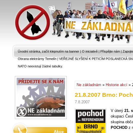
Úvodní stránka, začít klepnutím na banner
|
O iniciativě
|
Přispějte nám
|
Zapojt
Obrana elektrárny Temelín
|
VEŘEJNÉ SLYŠENÍ K PETICÍM POSLANECKÁ SN
NATO neexistují žádné tabulky.
Ne základnám
»
Historie akcí
» 
21.8.2007 Brno: Poc
7.8.2007
V úterý
21. 
okupaci Čes
skupina obč
POCHOD
z 
Akce