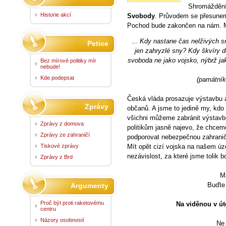
Shromáždění
Historie akcí
Svobody
. Průvodem se přesune
Pochod bude zakončen na nám. M
... Kdy nastane čas nelživých s
Petice
jen zahryzlé sny? Kdy škvíry d
svoboda ne jako vojsko, nýbrž jak
Bez mírové politiky mír
nebude!
Kde podepsat
(památník
Česká vláda prosazuje výstavbu 
Zprávy
občanů. A jsme to jedině my, kdo 
všichni můžeme zabránit výstavb
Zprávy z domova
politikům jasně najevo, že chcem
Zprávy ze zahraničí
podporovat nebezpečnou zahraničn
Tiskové zprávy
Mít opět cizí vojska na našem úz
nezávislost, za které jsme tolik b
Zprávy z Brd
M
Buďte 
Argumenty
Proč být proti raketovému
Na viděnou v út
centru
Názory osobností
Ne