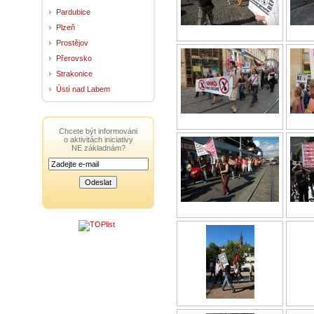
Pardubice
Plzeň
Prostějov
Přerovsko
Strakonice
Ústí nad Labem
Chcete být informováni
o aktivitách iniciativy
NE základnám?