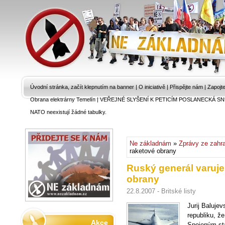
Úvodní stránka, začít klepnutím na banner
|
O iniciativě
|
Přispějte nám
|
Zapojt
Obrana elektrárny Temelín
|
VEŘEJNÉ SLYŠENÍ K PETICÍM POSLANECKÁ SN
NATO neexistují žádné tabulky.
Ne základnám
»
Zprávy ze zahra
raketové obrany
Ruský generál varuje
obrany
22.8.2007 - Britské listy
Jurij Baluje
republiku, ž
Akce
Spojeným st