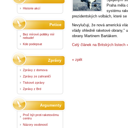
Praha měla o
Historie akcí
systému rak
prezidentských volbách, které se 
Petice
Nevylučuji, že nová americká vlá
vlády ohledně raketové obrany,"
Bez mírové politiky mír
obrany Martinem Bartákem.
nebude!
Kde podepsat
Celý článek na Britských listech 
« zpět
Zprávy
Zprávy z domova
Zprávy ze zahraničí
Tiskové zprávy
Zprávy z Brd
Argumenty
Proč být proti raketovému
centru
Názory osobností