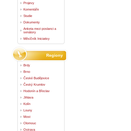
Projevy
Komentáře
Studie
Dokumenty
Anketa mezi poslanci a
senátory
Měsíčník Iniciativy
Regiony
Brdy
Brno
České Budějovice
Český Krumlov
Hodonín a Břeclav
Jihlava
Kolín
Louny
Most
Olomouc
Ostrava