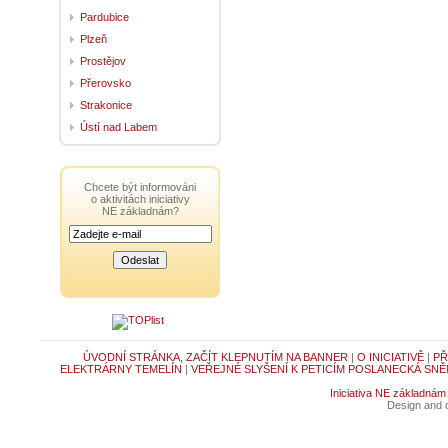
Pardubice
Plzeň
Prostějov
Přerovsko
Strakonice
Ústí nad Labem
Chcete být informováni
o aktivitách iniciativy
NE základnám?
ÚVODNÍ STRÁNKA, ZAČÍT KLEPNUTÍM NA BANNER
|
O INICIATIVĚ
|
PŘ
ELEKTRÁRNY TEMELÍN
|
VEŘEJNÉ SLYŠENÍ K PETICÍM POSLANECKÁ SNĚ
Iniciativa NE základnám
Design and c