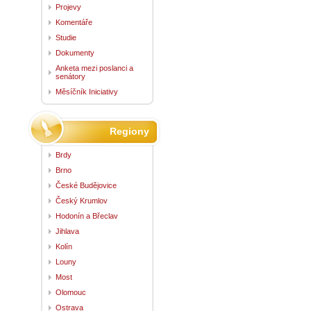
Projevy
Komentáře
Studie
Dokumenty
Anketa mezi poslanci a
senátory
Měsíčník Iniciativy
Regiony
Brdy
Brno
České Budějovice
Český Krumlov
Hodonín a Břeclav
Jihlava
Kolín
Louny
Most
Olomouc
Ostrava