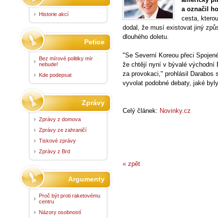
a označil h
Historie akcí
cesta, kterou
dodal, že musí existovat jiný způ
dlouhého doletu.
Petice
"Se Severní Koreou přeci Spojen
Bez mírové politiky mír
že chtějí nyní v bývalé východní
nebude!
za provokaci," prohlásil Darabos 
Kde podepsat
vyvolat podobné debaty, jaké byl
Zprávy
Celý článek:
Novinky.cz
Zprávy z domova
Zprávy ze zahraničí
Tiskové zprávy
Zprávy z Brd
« zpět
Argumenty
Proč být proti raketovému
centru
Názory osobností