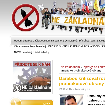
Úvodní stránka, začít klepnutím na banner
|
O iniciativě
|
Přispějte nám
|
Zapojt
Obrana elektrárny Temelín
|
VEŘEJNÉ SLYŠENÍ K PETICÍM POSLANECKÁ SN
NATO neexistují žádné tabulky.
Ne základnám
»
Zprávy ze zahra
americké protiraketové obrany
Darabos kritizoval ro
protiraketové obrany
24.8.2007 - Novinky.cz
Rakouský mi
rozhovoru p
Akce
americký pl