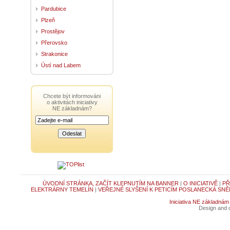
Pardubice
Plzeň
Prostějov
Přerovsko
Strakonice
Ústí nad Labem
Chcete být informováni
o aktivitách iniciativy
NE základnám?
ÚVODNÍ STRÁNKA, ZAČÍT KLEPNUTÍM NA BANNER
|
O INICIATIVĚ
|
PŘ
ELEKTRÁRNY TEMELÍN
|
VEŘEJNÉ SLYŠENÍ K PETICÍM POSLANECKÁ SNĚ
Iniciativa NE základnám
Design and c