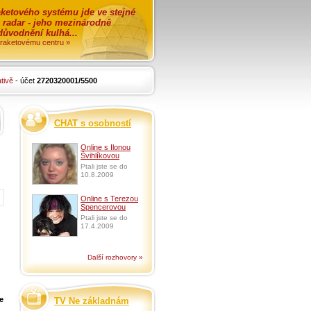
ketového systému jde ve stejné
o radar - jeho mezinárodně
zdůvodnění kulhá...
i raketovému centru »
tivě
- účet
2720320001/5500
CHAT s osobností
Online s Ilonou
Švihlíkovou
Ptali jste se do
10.8.2009
Online s Terezou
Spencerovou
Ptali jste se do
17.4.2009
Další rozhovory »
e
TV Ne základnám