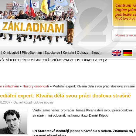
Centrum ra
logice jak
politické 
Proč být prot
Pomozte inicia
r
|
O iniciativě
|
Přispějte nám
|
Zapojte se
|
Kontakt
|
Odkazy
|
Blogy
|
YŠENÍ K PETICÍM POSLANECKÁ SNĚMOVNA 21. LISTOPADU 2023
|
V
e základnám
»
Názory osobností
» Mediální expert: Klvaňa dělá svou práci doslova strašně
ediální expert: Klvaňa dělá svou práci doslova strašně
.8.2007 - Daniel Köppl, Lidové noviny
Vládní zmocněnec pro radar Tomáš Klvaňa dělá svou práci doslova
strašně, míní odborník na komunikaci Daniel Köppl.
LN Starostové nechtějí jednat s Klvaňou o radaru. Znamená to, ž