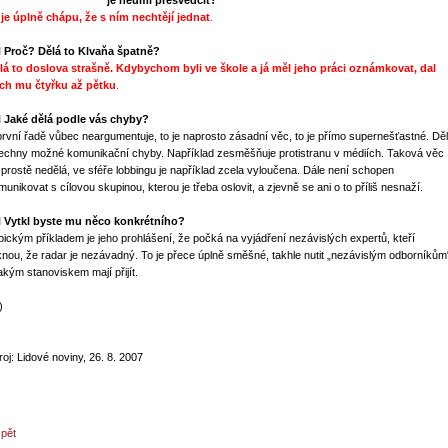
je neumí přesvědčit?
 je úplně chápu, že s ním nechtějí jednat
.
 Proč? Dělá to Klvaňa špatně?
lá to doslova strašně. Kdybychom byli ve škole a já měl jeho práci oznámkovat, dal
ch mu čtyřku až pětku
.
 Jaké dělá podle vás chyby?
první řadě vůbec neargumentuje, to je naprosto zásadní věc, to je přímo supernešťastné. Dě
echny možné komunikační chyby. Například zesměšňuje protistranu v médiích. Taková věc
 prostě nedělá, ve sféře lobbingu je například zcela vyloučena. Dále není schopen
munikovat s cílovou skupinou, kterou je třeba oslovit, a zjevně se ani o to příliš nesnaží.
 Vytkl byste mu něco konkrétního?
pickým příkladem je jeho prohlášení, že počká na vyjádření nezávislých expertů, kteří
knou, že radar je nezávadný. To je přece úplně směšné, takhle nutit „nezávislým odborníkům
jakým stanoviskem mají přijít.
)
roj: Lidové noviny, 26. 8. 2007
zpět