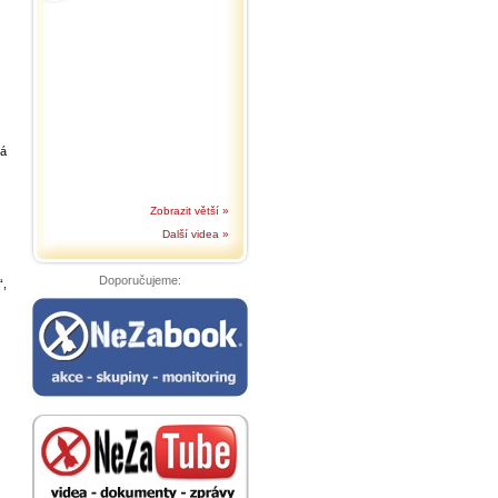
lá
Zobrazit větší »
Další videa »
Doporučujeme:
“,