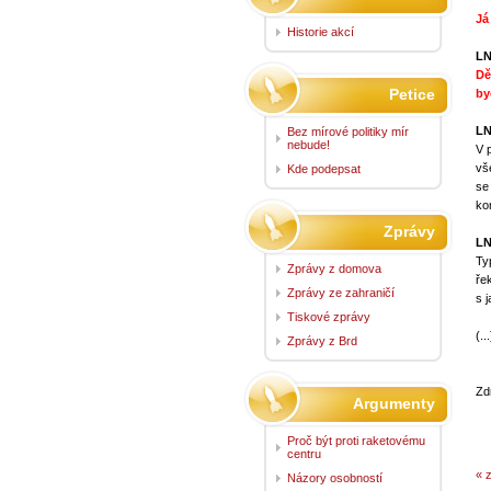
Já
Historie akcí
LN
Dě
Petice
by
LN
Bez mírové politiky mír
nebude!
V 
vš
Kde podepsat
se
ko
Zprávy
LN
Ty
Zprávy z domova
ře
Zprávy ze zahraničí
s 
Tiskové zprávy
(...
Zprávy z Brd
Zd
Argumenty
Proč být proti raketovému
centru
« 
Názory osobností