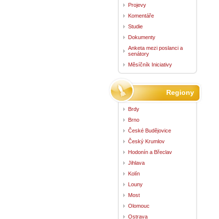
Projevy
Komentáře
Studie
Dokumenty
Anketa mezi poslanci a
senátory
Měsíčník Iniciativy
Regiony
Brdy
Brno
České Budějovice
Český Krumlov
Hodonín a Břeclav
Jihlava
Kolín
Louny
Most
Olomouc
Ostrava