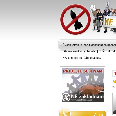
Úvodní stránka, začít klepnutím na banne
Obrana elektrárny Temelín
|
VEŘEJNÉ SL
NATO neexistují žádné tabulky.
N
M
27
Akce