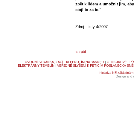
zpět k lidem a umožnit jim, ab
stojí to za to.
“
Zdroj: Listy 4/2007
« zpět
ÚVODNÍ STRÁNKA, ZAČÍT KLEPNUTÍM NA BANNER
|
O INICIATIVĚ
|
PŘ
ELEKTRÁRNY TEMELÍN
|
VEŘEJNÉ SLYŠENÍ K PETICÍM POSLANECKÁ SNĚ
Iniciativa NE základnám
Design and c