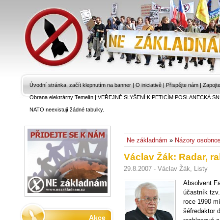
Úvodní stránka, začít klepnutím na banner
|
O iniciativě
|
Přispějte nám
|
Zapojt
Obrana elektrárny Temelín
|
VEŘEJNÉ SLYŠENÍ K PETICÍM POSLANECKÁ SN
NATO neexistují žádné tabulky.
Ne základnám
»
Názory osobnos
Václav Žák: Radar, r
29.8.2007 - Václav Žák, Listy
Absolvent Fa
účastník tzv
roce 1990 m
šéfredaktor
Akce