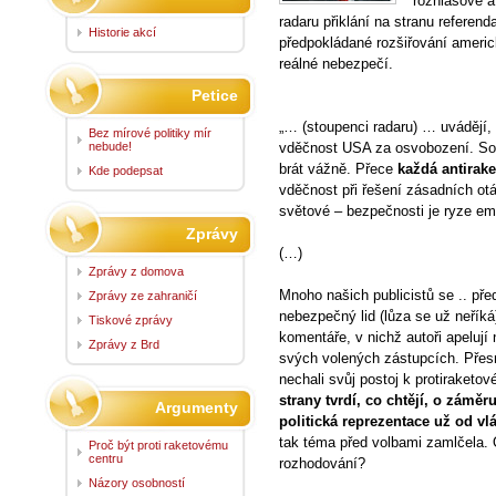
rozhlasové a
radaru přiklání na stranu referen
Historie akcí
předpokládané rozšiřování ameri
reálné nebezpečí.
Petice
„… (stoupenci radaru) … uvádějí,
Bez mírové politiky mír
nebude!
vděčnost USA za osvobození. So
brát vážně. Přece
každá antirake
Kde podepsat
vděčnost při řešení zásadních ot
světové – bezpečnosti je ryze emo
Zprávy
(…)
Zprávy z domova
Mnoho našich publicistů se .. př
Zprávy ze zahraničí
nebezpečný lid (lůza se už neříká)
Tiskové zprávy
komentáře, v nichž autoři apelují
Zprávy z Brd
svých volených zástupcích. Přesně
nechali svůj postoj k protiraketo
strany tvrdí, co chtějí, o zám
Argumenty
politická reprezentace už od vl
tak téma před volbami zamlčela. O
Proč být proti raketovému
centru
rozhodování?
Názory osobností