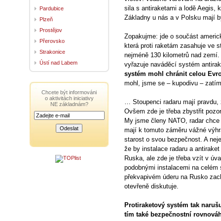
sila s antiraketami a lodě Aegis, k
Pardubice
Základny u nás a v Polsku mají b
Plzeň
Prostějov
Zopakujme: jde o součást americ
Přerovsko
která proti raketám zasahuje ve st
Strakonice
nejméně 130 kilometrů nad zemí. 
Ústí nad Labem
vyřazuje naváděcí systém antira
systém mohl chránit celou Evr
mohl, jsme se – kupodivu – zatím
Chcete být informováni
o aktivitách iniciativy
… Stoupenci radaru mají pravdu, ž
NE základnám?
Ovšem zde je třeba zbystřit pozor
My jsme členy NATO, radar chce
mají k tomuto záměru vážné výhr
starost o svou bezpečnost. A neje
že by instalace radaru a antirake
Ruska, ale zde je třeba vzít v úv
podobnými instalacemi na celém 
překvapivém úderu na Rusko zach
otevřeně diskutuje.
Protiraketový systém tak naruš
tím také bezpečnostní rovnováh