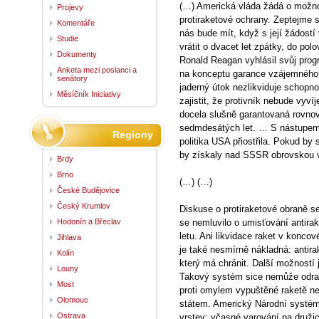
(…) Americká vláda žádá o možno
Projevy
protiraketové ochrany. Zeptejme s
Komentáře
nás bude mít, když s její žádos
Studie
vrátit o dvacet let zpátky, do po
Dokumenty
Ronald Reagan vyhlásil svůj prog
Anketa mezi poslanci a
na konceptu garance vzájemného zn
senátory
jaderný útok nezlikviduje schopno
Měsíčník Iniciativy
zajistit, že protivník nebude vyví
docela slušně garantovaná rovno
sedmdesátých let. … S nástupem 
Regiony
politika USA přiostřila. Pokud by 
by získaly nad SSSR obrovskou 
Brdy
Brno
(…) (…)
České Budějovice
Český Krumlov
Diskuse o protiraketové obraně se
Hodonín a Břeclav
se nemluvilo o umisťování antirak
letu. Ani likvidace raket v koncov
Jihlava
je také nesmírně nákladná: antira
Kolín
který má chránit. Další možností j
Louny
Takový systém sice nemůže odrazi
Most
proti omylem vypuštěné raketě ne
Olomouc
státem. Americký Národní systém
Ostrava
vrstev: včasné varování na druž