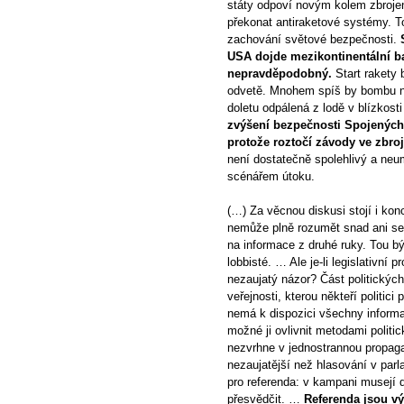
státy odpoví novým kolem zbrojen
překonat antiraketové systémy. T
zachování světové bezpečnosti.
USA dojde mezikontinentální ba
nepravděpodobný.
Start rakety b
odvetě. Mnohem spíš by bombu na
doletu odpálená z lodě v blízkos
zvýšení bezpečnosti Spojených s
protože roztočí závody ve zbro
není dostatečně spolehlivý a ne
scénářem útoku.
(…) Za věcnou diskusi stojí i ko
nemůže plně rozumět snad ani seti
na informace z druhé ruky. Tou bý
lobbisté. … Ale je-li legislativní
nezaujatý názor? Část politických 
veřejnosti, kterou někteří politic
nemá k dispozici všechny inform
možné ji ovlivnit metodami politi
nezvrhne v jednostrannou propag
nezaujatější než hlasování v parl
pro referenda: v kampani musejí dá
přesvědčit. …
Referenda jsou výj