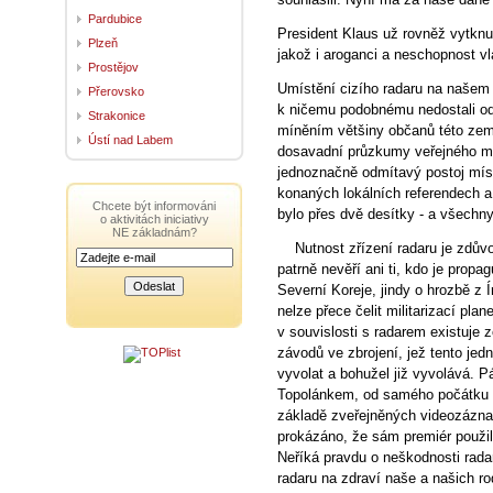
Pardubice
President Klaus už rovněž vytknul
Plzeň
jakož i aroganci a neschopnost v
Prostějov
Umístění cizího radaru na našem úz
Přerovsko
k ničemu podobnému nedostali od
Strakonice
míněním většiny občanů této země
Ústí nad Labem
dosavadní průzkumy veřejného mí
jednoznačně odmítavý postoj mís
konaných lokálních referendech a
Chcete být informováni
bylo přes dvě desítky - a všechn
o aktivitách iniciativy
NE základnám?
Nutnost zřízení radaru je zdůvo
patrně nevěří ani ti, kdo je propa
Severní Koreje, jindy o hrozbě z
nelze přece čelit militarizací pla
v souvislosti s radarem existuje
závodů ve zbrojení, jež tento je
vyvolat a bohužel již vyvolává. Pá
Topolánkem, od samého počátku o
základě zveřejněných videozázn
prokázáno, že sám premiér použil 
Neříká pravdu o neškodnosti rada
radaru na zdraví naše a našich r