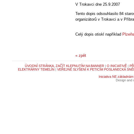
V Trokavci dne 25.9.2007
Tento dopis odsouhlasilo 84 staro
organizátorů v Trokavci a v Příbra
Celý dopis otiskl například
Plzeňs
« zpět
ÚVODNÍ STRÁNKA, ZAČÍT KLEPNUTÍM NA BANNER
|
O INICIATIVĚ
|
PŘ
ELEKTRÁRNY TEMELÍN
|
VEŘEJNÉ SLYŠENÍ K PETICÍM POSLANECKÁ SNĚ
Iniciativa NE základnám
Design and c