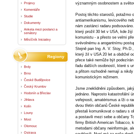
významným osobnostem a svě
Projevy
Komentáře
Postoj těchto starostů, potažmo 
Studie
antiamerikanismu, levicového ne
Dokumenty
nám zastánci radaru podsouváno. 
Anketa mezi poslanci a
který prožil 30 let v USA, kde žij
senátory
komunistu - a přesto se velmi pře
Měsíčník Iniciativy
svévolnému a arogantnímu postupu
Stejně pan Ing. A. V. Stoy, Ph.D.
který žil v USA 20 let a obdržel
Regiony
přece také nemůže být podezírán
řadu dalších osobností, které s 
Brdy
a přitom rozhodně nemají a nikdy
Brno
komunistickým režimem.
České Budějovice
Český Krumlov
Jsme zneklidněni způsobem, jak
Hodonín a Břeclav
jednáno. Naprosto katastrofální 
veřejnosti, amatérismus a lži o r
Jihlava
dvou třetin občanů České republik
Kolín
přestali komunikovat o radaru s ob
Louny
a postavili mezi sebe a občany 
Most
firmy British American Tobacco, k
Olomouc
metodami občany neinformuje, al
Ostrava
souhlasili. Nyní má za naše daně 