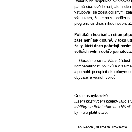
Radar bude negativně ovlivňovat nej
patrně sice uvědomují, ale nedbají
vstupovali se zcela odlišnými zám
výmluvám, že se musí podílet na 
program, už dnes nikdo nevěří. 
Politikům koaličních stran při
zase není tak dlouhý. V toku udá
že ty, kteří dnes pohrdají naš
volbách velmi dobře pamatovat
Obracíme se na Vás s žádostí, 
kompetentnosti politiků a o zájme
a pomohli je naplnit skutečným o
obyvatel a vašich voličů.
Ono masarykovské :
„
Jsem příznivcem politiky jako sl
měřítky se řídící starosti o bližní
“
by mělo platit stále.
Jan Neoral, starosta Trokavce