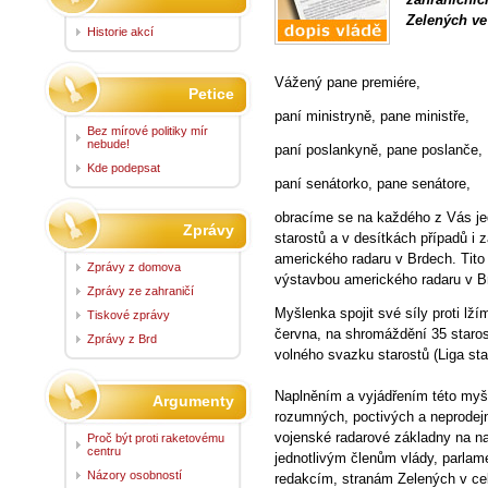
Zelených ve
Historie akcí
Vážený pane premiére,
Petice
paní ministryně, pane ministře,
Bez mírové politiky mír
nebude!
paní poslankyně, pane poslanče,
Kde podepsat
paní senátorko, pane senátore,
obracíme se na každého z Vás je
Zprávy
starostů a v desítkách případů i
amerického radaru v Brdech. Tito 
Zprávy z domova
výstavbou amerického radaru v B
Zprávy ze zahraničí
Myšlenka spojit své síly proti lží
Tiskové zprávy
června, na shromáždění 35 staro
Zprávy z Brd
volného svazku starostů (Liga sta
Naplněním a vyjádřením této my
Argumenty
rozumných, poctivých a neprodejn
vojenské radarové základny na 
Proč být proti raketovému
centru
jednotlivým členům vlády, parla
Názory osobností
redakcím, stranám Zelených v ce