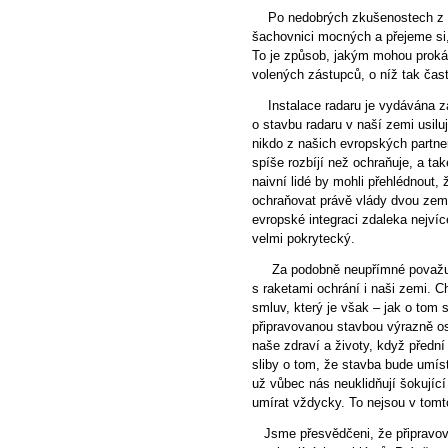
Po nedobrých zkušenostech z mi
šachovnici mocných a přejeme si, a
To je způsob, jakým mohou proká
volených zástupců, o níž tak čast
Instalace radaru je vydávána za
o stavbu radaru v naší zemi usilují
nikdo z našich evropských partn
spíše rozbíjí než ochraňuje, a ta
naivní lidé by mohli přehlédnout,
ochraňovat právě vlády dvou zemí
evropské integraci zdaleka nejví
velmi pokrytecký.
Za podobně neupřímné považujem
s raketami ochrání i naši zemi.
smluv, který je však – jak o tom
připravovanou stavbou výrazně o
naše zdraví a životy, když přední 
sliby o tom, že stavba bude umíst
už vůbec nás neuklidňují šokující
umírat vždycky. To nejsou v tomt
Jsme přesvědčeni, že připravov