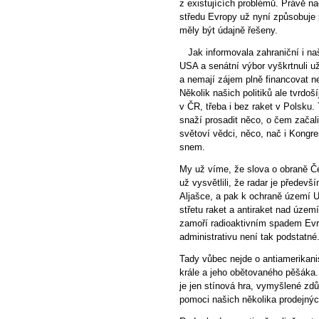
z existujících problémů. Právě nao
středu Evropy už nyní způsobuje 
měly být údajně řešeny.
Jak informovala zahraniční i n
USA a senátní výbor vyškrtnuli u
a nemají zájem plně financovat n
Několik našich politiků ale tvrdoš
v ČR, třeba i bez raket v Polsku. T
snaží prosadit něco, o čem začal
světoví vědci, něco, nač i Kongre
snem.
My už víme, že slova o obraně Če
už vysvětlili, že radar je předev
Aljašce, a pak k ochraně území U
střetu raket a antiraket nad územ
zamoří radioaktivním spadem Evro
administrativu není tak podstatn
Tady vůbec nejde o antiamerikani
krále a jeho obětovaného pěšáka. O
je jen stínová hra, vymyšlené zd
pomoci našich několika prodejných 