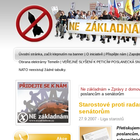
Úvodní stránka, začít klepnutím na banner
|
O iniciativě
|
Přispějte nám
|
Zapojt
Obrana elektrárny Temelín
|
VEŘEJNÉ SLYŠENÍ K PETICÍM POSLANECKÁ SN
NATO neexistují žádné tabulky.
Ne základnám
»
Zprávy z domo
poslancům a senátorům
Starostové proti rada
senátorům
27.9.2007 - Liga starostů
Přetiskujem
poslancům,
Akce
zahraničních