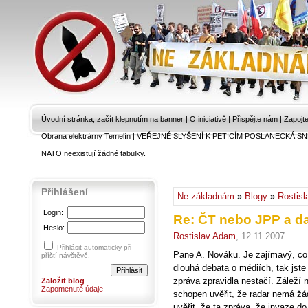
Úvodní stránka, začít klepnutím na banner
|
O iniciativě
|
Přispějte nám
|
Zapojt
Obrana elektrárny Temelín
|
VEŘEJNÉ SLYŠENÍ K PETICÍM POSLANECKÁ SN
NATO neexistují žádné tabulky.
Přihlášení
Ne základnám
»
Blogy
»
Rostis
Login:
Re: ČT nebo JPP a da
Heslo:
Rostislav Adam
, 12.11.2007
Přihlásit automaticky při
Pane A. Nováku. Je zajímavý, co 
příští návštěvě.
dlouhá debata o médiích, tak jste h
zpráva zpravidla nestačí. Záleží na
Založit blog
Zapomenuté údaje
schopen uvěřit, že radar nemá žá
uvěřit, že ta zpráva, že invaze 