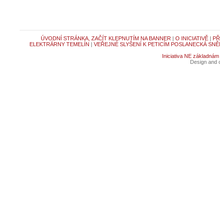
ÚVODNÍ STRÁNKA, ZAČÍT KLEPNUTÍM NA BANNER
|
O INICIATIVĚ
|
PŘ
ELEKTRÁRNY TEMELÍN
|
VEŘEJNÉ SLYŠENÍ K PETICÍM POSLANECKÁ SNĚ
Iniciativa NE základnám
Design and c