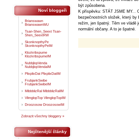
být způsobena.
Noví bloggeři
K příspěvku: STÁT JSME MY... O
bezpečnostních složek, který by 
Brianswawn
režim, jen špatný. Těm ve vládě j
BrianswawnWU
normální občany. A to je špatné.
Tsan-Shen_Seext Tsan-
Shen_SeextRW
SkonknopthyPe
SkonknopthyPeIM
Klozkribspume
KlozkribspumeIM
NubbjlopVenda
NubbjlopVendaIM
PlixplixDat PlixplixDatIM
FrubjankSwibe
FrubjankSwibeIM
MibbblizRal MibbblizRalIM
VlimglopTop VlimglopTopIM
Droozosow DroozosowIM
Zobrazit všechny bloggery »
Nejčtenější články