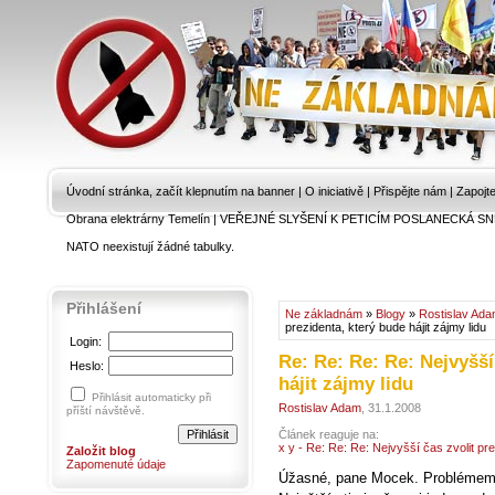
Úvodní stránka, začít klepnutím na banner
|
O iniciativě
|
Přispějte nám
|
Zapojt
Obrana elektrárny Temelín
|
VEŘEJNÉ SLYŠENÍ K PETICÍM POSLANECKÁ SN
NATO neexistují žádné tabulky.
Přihlášení
Ne základnám
»
Blogy
»
Rostislav Ad
prezidenta, který bude hájit zájmy lidu
Login:
Re: Re: Re: Re: Nejvyšší
Heslo:
hájit zájmy lidu
Přihlásit automaticky při
Rostislav Adam
, 31.1.2008
příští návštěvě.
Článek reaguje na:
x y - Re: Re: Re: Nejvyšší čas zvolit pre
Založit blog
Zapomenuté údaje
Úžasné, pane Mocek. Problémem je