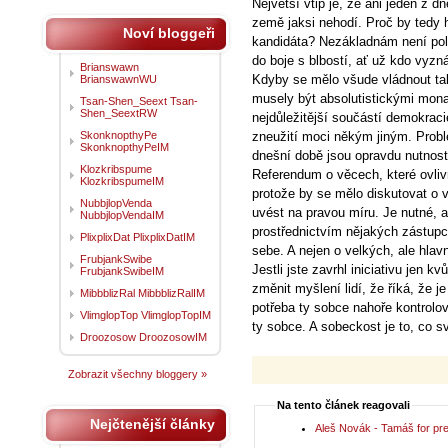
Největší vtip je, že ani jeden z d
země jaksi nehodí. Proč by tedy 
Noví bloggeři
kandidáta? Nezákladnám není polit
do boje s blbostí, ať už kdo vyzn
Brianswawn
Kdyby se mělo všude vládnout ta
BrianswawnWU
musely být absolutistickými mon
Tsan-Shen_Seext Tsan-
Shen_SeextRW
nejdůležitější součástí demokraci
SkonknopthyPe
zneužití moci někým jiným. Problé
SkonknopthyPeIM
dnešní době jsou opravdu nutnost
Klozkribspume
Referendum o věcech, které ovliv
KlozkribspumeIM
protože by se mělo diskutovat o 
NubbjlopVenda
uvést na pravou míru. Je nutné, 
NubbjlopVendaIM
prostřednictvím nějakých zástupc
PlixplixDat PlixplixDatIM
sebe. A nejen o velkých, ale hlav
FrubjankSwibe
Jestli jste zavrhl iniciativu jen 
FrubjankSwibeIM
změnit myšlení lidí, že říká, že j
MibbblizRal MibbblizRalIM
potřeba ty sobce nahoře kontrolova
VlimglopTop VlimglopTopIM
ty sobce. A sobeckost je to, co s
Droozosow DroozosowIM
Zobrazit všechny bloggery »
Na tento článek reagovali
Nejčtenější články
Aleš Novák - Tamáš for pres