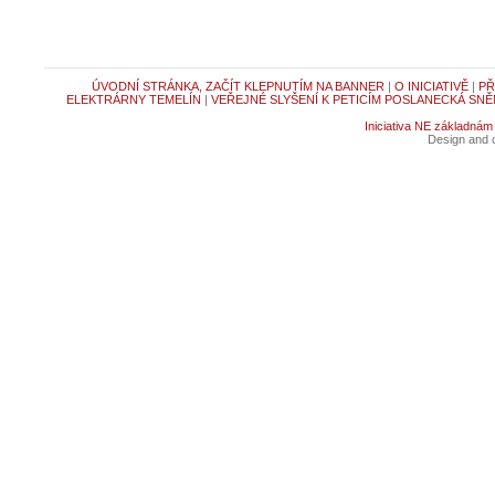
ÚVODNÍ STRÁNKA, ZAČÍT KLEPNUTÍM NA BANNER
|
O INICIATIVĚ
|
PŘ
ELEKTRÁRNY TEMELÍN
|
VEŘEJNÉ SLYŠENÍ K PETICÍM POSLANECKÁ SNĚ
Iniciativa NE základnám
Design and c