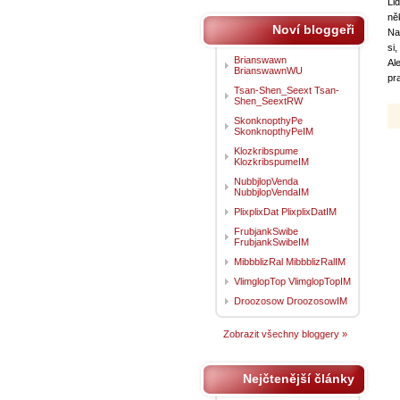
Lid
ně
Noví bloggeři
Na
si,
Brianswawn
Al
BrianswawnWU
pr
Tsan-Shen_Seext Tsan-
Shen_SeextRW
SkonknopthyPe
SkonknopthyPeIM
Klozkribspume
KlozkribspumeIM
NubbjlopVenda
NubbjlopVendaIM
PlixplixDat PlixplixDatIM
FrubjankSwibe
FrubjankSwibeIM
MibbblizRal MibbblizRalIM
VlimglopTop VlimglopTopIM
Droozosow DroozosowIM
Zobrazit všechny bloggery »
Nejčtenější články