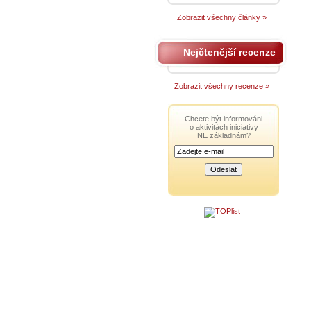
Zobrazit všechny články »
Nejčtenější recenze
Zobrazit všechny recenze »
Chcete být informováni
o aktivitách iniciativy
NE základnám?