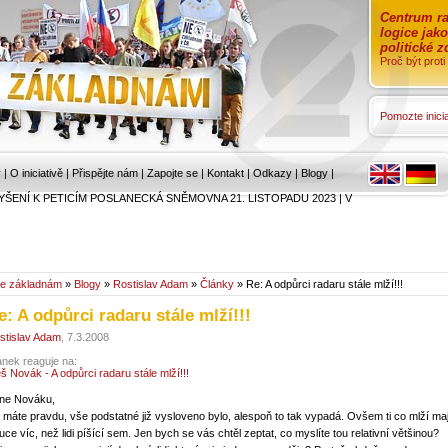
Centrum ra
logice jak
politické 
Proč být prot
Pomozte inicia
r
|
O iniciativě
|
Přispějte nám
|
Zapojte se
|
Kontakt
|
Odkazy
|
Blogy
|
YŠENÍ K PETICÍM POSLANECKÁ SNĚMOVNA 21. LISTOPADU 2023
|
V
e základnám
»
Blogy
»
Rostislav Adam
»
Články
» Re: A odpůrci radaru stále mlží!!!
e: A odpůrci radaru stále mlží!!!
stislav Adam
, 7.3.2008
ánek reaguje na:
eš Novák - A odpůrci radaru stále mlží!!!
ne Nováku,
i máte pravdu, vše podstatné již vysloveno bylo, alespoň to tak vypadá. Ovšem ti co mlží maj
ruce víc, než lidi píšící sem. Jen bych se vás chtěl zeptat, co myslíte tou relativní většinou?