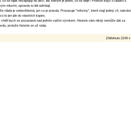
i, co se nijak nezapojují do akcí, lidi, kterým je jedno, co se děje? Protože když o radaru s
kým mluvím, opravdu to lidi odmítají.
še vláda je sebevědomá, jen co je pravda. Prosazuje "reformy", které mají jediný cíl, nakrást
 co to jen jde do vlastních kapes.
e chtěl bych se pozastavit nad jedním vaším výrokem. Historie vám nikdy nemůže dát za
avdu, protože historie se už stala.
Zhlédnuto 2249 x