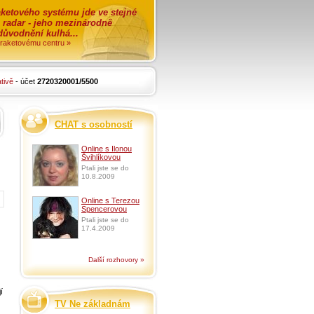
ketového systému jde ve stejné
o radar - jeho mezinárodně
zdůvodnění kulhá...
i raketovému centru »
tivě
- účet
2720320001/5500
CHAT s osobností
Online s Ilonou
Švihlíkovou
Ptali jste se do
10.8.2009
Online s Terezou
Spencerovou
Ptali jste se do
17.4.2009
Další rozhovory »
í
TV Ne základnám