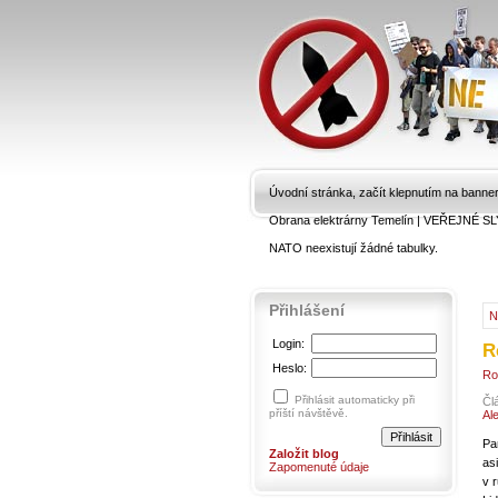
Úvodní stránka, začít klepnutím na banne
Obrana elektrárny Temelín
|
VEŘEJNÉ SL
NATO neexistují žádné tabulky.
Přihlášení
N
Login:
R
Heslo:
Ro
Přihlásit automaticky při
Čl
příští návštěvě.
Al
Pa
Založit blog
as
Zapomenuté údaje
v 