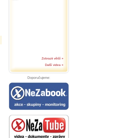
Zobrazit větší »
Další videa »
Doporučujeme: