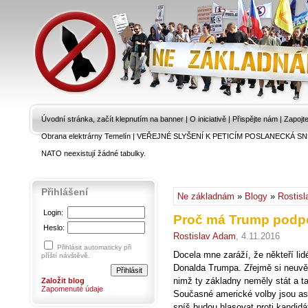
Úvodní stránka, začít klepnutím na banner
|
O iniciativě
|
Přispějte nám
|
Zapojt
Obrana elektrárny Temelín
|
VEŘEJNÉ SLYŠENÍ K PETICÍM POSLANECKÁ SN
NATO neexistují žádné tabulky.
Přihlášení
Ne základnám
»
Blogy
»
Rostis
Login:
Proč má Trump podp
Heslo:
Rostislav Adam
, 4.11.2016
Přihlásit automaticky při
Docela mne zaráží, že někteří lidé
příští návštěvě.
Donalda Trumpa. Zřejmě si neuvědo
nimž ty základny neměly stát a ta
Založit blog
Zapomenuté údaje
Současné americké volby jsou asi
spíš budou hlasovat proti kandidá