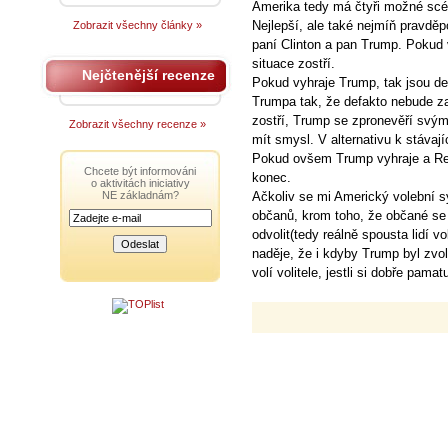
Amerika tedy má čtyři možné scé
Nejlepší, ale také nejmíň pravděp
Zobrazit všechny články »
paní Clinton a pan Trump. Pokud 
situace zostří.
Nejčtenější recenze
Pokud vyhraje Trump, tak jsou d
Trumpa tak, že defakto nebude za
zostří, Trump se zpronevěří svým
Zobrazit všechny recenze »
mít smysl. V alternativu k stávaj
Pokud ovšem Trump vyhraje a Repub
Chcete být informováni
konec.
o aktivitách iniciativy
NE základnám?
Ačkoliv se mi Americký volební sy
občanů, krom toho, že občané se
odvolit(tedy reálně spousta lidí v
naděje, že i kdyby Trump byl zvo
volí volitele, jestli si dobře pamatu