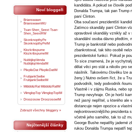
kandidáta. A pokud se člověk podí
Noví bloggeři
Donalda Trumpa, tak pan Trump m
paní Clinton.
Brianswawn
Oba současní prezidentští kandid
BrianswawnWU
Zatímco skandály paní Clinton vla
Tsan-Shen_Seext Tsan-
opravdové skandály vznikly až v 
Shen_SeextRW
skandální osoba dávno předtím, n
SkonknopthyPe
SkonknopthyPeIM
Trump je bankrotář nebo podvodn
zbankrotoval, tak této osobě nel
Klozkribspume
KlozkribspumeIM
prezidentské funkci. Pokud je pou
NubbjlopVenda
To sice znamená, že je vychytral
NubbjlopVendaIM
dělat věci pro stát a nikoliv pro s
PlixplixDat PlixplixDatIM
násilník. Takovému člověku lze a
FrubjankSwibe
ženy.) Nutno ovšem říct, že u Trum
FrubjankSwibeIM
podvodník, tedy podvodník ňouma.
MibbblizRal MibbblizRalIM
Vlastně i v zájmu Ruska, nebo sp
VlimglopTop VlimglopTopIM
Trump nevyhraje. On je horší ka
Droozosow DroozosowIM
než jasný nepřítel, u kterého ale 
distancuje nejen opozice a vlastní
Zobrazit všechny bloggery »
nejkontroverznějšího prezidenta 
včetně jeho samého, tak to už mu
George Bushe nepatřily jaderné z
Nejčtenější články
rukou Donalda Trumpa nepatří tep