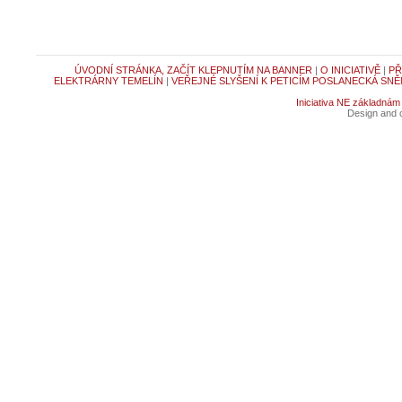
ÚVODNÍ STRÁNKA, ZAČÍT KLEPNUTÍM NA BANNER
|
O INICIATIVĚ
|
PŘ
ELEKTRÁRNY TEMELÍN
|
VEŘEJNÉ SLYŠENÍ K PETICÍM POSLANECKÁ SNĚ
Iniciativa NE základnám
Design and c