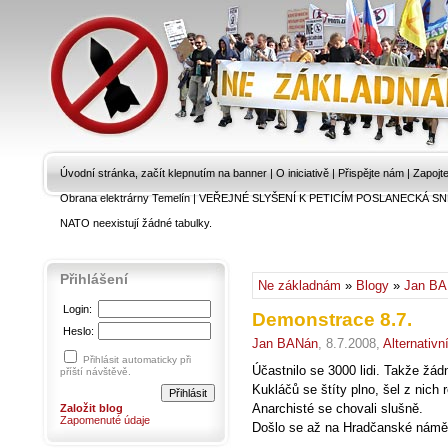
Úvodní stránka, začít klepnutím na banner
|
O iniciativě
|
Přispějte nám
|
Zapojt
Obrana elektrárny Temelín
|
VEŘEJNÉ SLYŠENÍ K PETICÍM POSLANECKÁ SN
NATO neexistují žádné tabulky.
Přihlášení
Ne základnám
»
Blogy
»
Jan BA
Login:
Demonstrace 8.7.
Heslo:
Jan BANán
, 8.7.2008,
Alternativn
Přihlásit automaticky při
Účastnilo se 3000 lidi. Takže žádn
příští návštěvě.
Kukláčů se štíty plno, šel z nich r
Anarchisté se chovali slušně.
Založit blog
Zapomenuté údaje
Došlo se až na Hradčanské námě