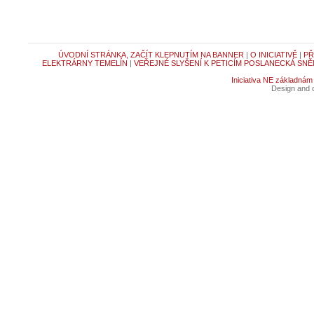
ÚVODNÍ STRÁNKA, ZAČÍT KLEPNUTÍM NA BANNER
|
O INICIATIVĚ
|
PŘ
ELEKTRÁRNY TEMELÍN
|
VEŘEJNÉ SLYŠENÍ K PETICÍM POSLANECKÁ SNĚ
Iniciativa NE základnám
Design and c