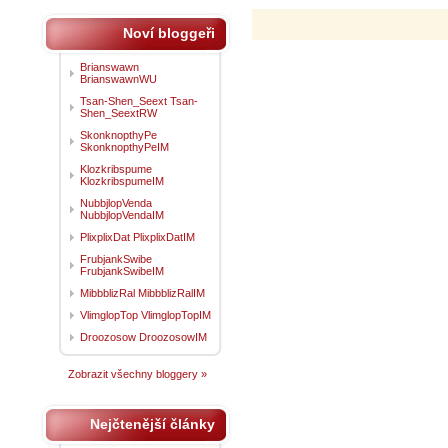
Noví bloggeři
Brianswawn
BrianswawnWU
Tsan-Shen_Seext Tsan-
Shen_SeextRW
SkonknopthyPe
SkonknopthyPeIM
Klozkribspume
KlozkribspumeIM
NubbjlopVenda
NubbjlopVendaIM
PlixplixDat PlixplixDatIM
FrubjankSwibe
FrubjankSwibeIM
MibbblizRal MibbblizRalIM
VlimglopTop VlimglopTopIM
Droozosow DroozosowIM
Zobrazit všechny bloggery »
Nejčtenější články