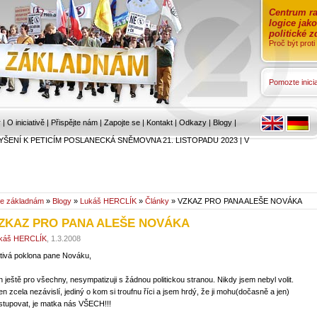
Centrum ra
logice jak
politické 
Proč být prot
Pomozte inicia
r
|
O iniciativě
|
Přispějte nám
|
Zapojte se
|
Kontakt
|
Odkazy
|
Blogy
|
YŠENÍ K PETICÍM POSLANECKÁ SNĚMOVNA 21. LISTOPADU 2023
|
V
e základnám
»
Blogy
»
Lukáš HERCLÍK
»
Články
» VZKAZ PRO PANA ALEŠE NOVÁKA
ZKAZ PRO PANA ALEŠE NOVÁKA
káš HERCLÍK
, 1.3.2008
tivá poklona pane Nováku,
n ještě pro všechny, nesympatizuji s žádnou politickou stranou. Nikdy jsem nebyl volit.
en zcela nezávislí, jediný o kom si troufnu říci a jsem hrdý, že ji mohu(dočasně a jen)
stupovat, je matka nás VŠECH!!!