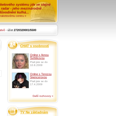
ketového systému jde ve stejné
o radar - jeho mezinárodně
zdůvodnění kulhá...
i raketovému centru »
tivě
- účet
2720320001/5500
CHAT s osobností
Online s Ilonou
Švihlíkovou
Ptali jste se do
10.8.2009
Online s Terezou
Spencerovou
Ptali jste se do
17.4.2009
Další rozhovory »
TV Ne základnám