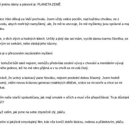
jí jméno dámy a pánové je: PLANETA ZEMĚ
lice Vám děkuji za Vaší pochvalu. Jsem vždy velice poctěn, nad každou chválou, ne z
vodu, abych mohl být namyšlený, ale, že mě to utvrzuje, že mé myšlenky jsou správné a maj
iku.
te, o těch zlých a hodných lidech. Určitý a jistý dar asi mám, vycítit danou karmu člověka, se
erým se setkám, nebo sleduji jeho názory.
e je o přirozeném nezávislém myšlení.
e bohužel bůh také nejsem, nemůžu předvídat osobní vývoj v chování a mentálním vývoji
ého jedince, leč ho mé nitro přijímá a v tu chvíli se mi zdá čistý.
právě, že uctivý a laskavý pane Nováku, nejsem poslední dobou šťastný. Jsem hodně
utný, vidím novou krásnou generaci malinkých dětiček, srdce se mi sevře a chce se mi
kat.
dím naše starší spoluobčany, jak mají smutek v očích a musí vše přepočítávat. To je důstojn
ří?
yž vidím, jak jsme na sebe zbytečně zlý, pláču.
stím si jakýkoli smysluplný film, kde vše končí dobře láskou, rodinou a přátelstvím, pláču.