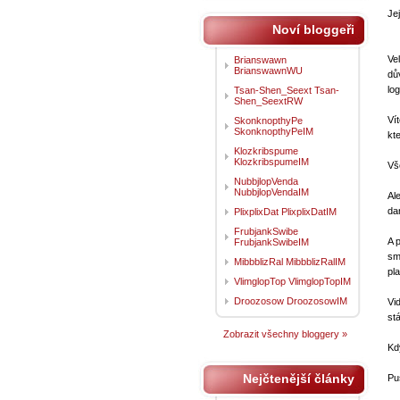
Je
Noví bloggeři
Ve
Brianswawn
BrianswawnWU
dů
log
Tsan-Shen_Seext Tsan-
Shen_SeextRW
Ví
SkonknopthyPe
SkonknopthyPeIM
kt
Klozkribspume
KlozkribspumeIM
Vš
NubbjlopVenda
NubbjlopVendaIM
Al
dan
PlixplixDat PlixplixDatIM
FrubjankSwibe
A 
FrubjankSwibeIM
sm
MibbblizRal MibbblizRalIM
pla
VlimglopTop VlimglopTopIM
Droozosow DroozosowIM
Vi
stá
Zobrazit všechny bloggery »
Kd
Nejčtenější články
Pu