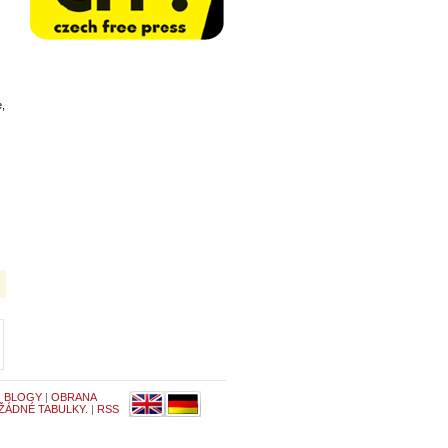
e,
|
BLOGY
|
OBRANA
 ŽÁDNÉ TABULKY.
|
RSS