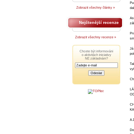
Pu
Zobrazit všechny články »
da
As
Nejčtenější recenze
zá
Pr
Zobrazit všechny recenze »
sm
Já
Chcete být informováni
po
o aktivitách iniciativy
NE základnám?
Ta
vy
Ch
LÁ
OD
CH
KA
A 
Do