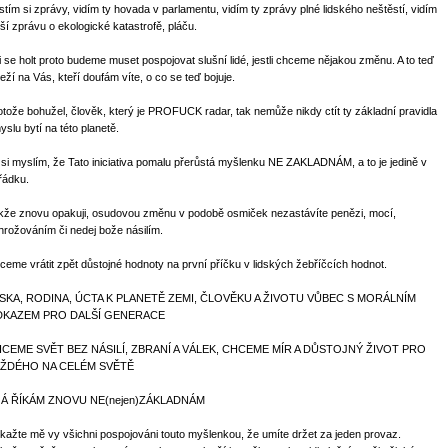
stím si zprávy, vidím ty hovada v parlamentu, vidím ty zprávy plné lidského neštěstí, vidím
lší zprávu o ekologické katastrofě, pláču.
i se holt proto budeme muset pospojovat slušní lidé, jestli chceme nějakou změnu. A to teď
leží na Vás, kteří doufám víte, o co se teď bojuje.
otože bohužel, člověk, který je PROFUCK radar, tak nemůže nikdy ctít ty základní pravidla
yslu bytí na této planetě.
 si myslím, že Tato iniciativa pomalu přerůstá myšlenku NE ZAKLADNÁM, a to je jedině v
řádku.
kže znovu opakuji, osudovou změnu v podobě osmiček nezastávíte penězi, mocí,
hrožováním či nedej bože násilím.
ceme vrátit zpět důstojné hodnoty na první příčku v lidských žebříčcích hodnot.
SKA, RODINA, ÚCTA K PLANETĚ ZEMI, ČLOVĚKU A ŽIVOTU VŮBEC S MORÁLNÍM
KAZEM PRO DALŠÍ GENERACE
CEME SVĚT BEZ NÁSILÍ, ZBRANÍ A VÁLEK, CHCEME MÍR A DŮSTOJNÝ ŽIVOT PRO
ŽDÉHO NA CELÉM SVĚTĚ
JÁ ŘÍKÁM ZNOVU NE(nejen)ZÁKLADNÁM
kažte mě vy všichni pospojováni touto myšlenkou, že umíte držet za jeden provaz.