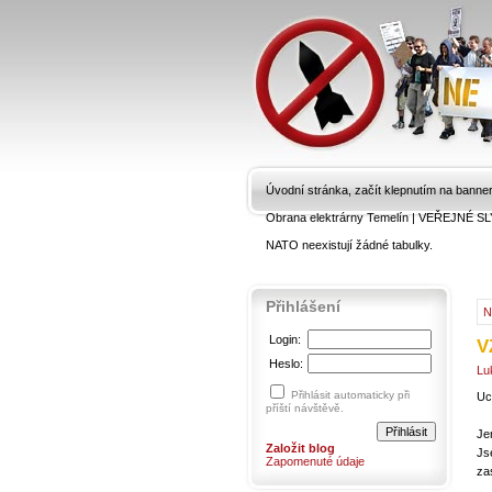
Úvodní stránka, začít klepnutím na banne
Obrana elektrárny Temelín
|
VEŘEJNÉ SL
NATO neexistují žádné tabulky.
Přihlášení
N
Login:
V
Heslo:
Lu
Přihlásit automaticky při
Uc
příští návštěvě.
Je
Založit blog
Js
Zapomenuté údaje
za