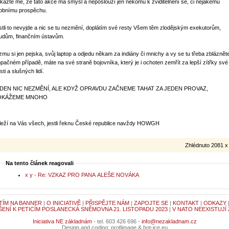
kažte mě, že tato akce má smysl a neposlouží jen někomu k zviditelnění se, či nějakému
obnímu prospěchu.
stli to nevyjde a nic se tu nezmění, doplátím své resty Všem těm zlodějským exekutorům,
udům, finančním ústavům.
zmu si jen pejska, svůj laptop a odjedu někam za indiány či mnichy a vy se tu třeba zbláznět
opačném případě, máte na své straně bojovníka, který je i ochoten zemřít za lepší zítřky své
sti a slušných lidí.
DEN NIC NEZMĚNÍ, ALE KDYŽ OPRAVDU ZAČNEME TAHAT ZA JEDEN PROVAZ,
OKÁŽEME MNOHO
leží na Vás všech, jestli řeknu České republice navždy HOWGH
Zhlédnuto 2081 x
Na tento článek reagovali
x y - Re: VZKAZ PRO PANA ALEŠE NOVÁKA
TÍM NA BANNER
|
O INICIATIVĚ
|
PŘISPĚJTE NÁM
|
ZAPOJTE SE
|
KONTAKT
|
ODKAZY
ŠENÍ K PETICÍM POSLANECKÁ SNĚMOVNA 21. LISTOPADU 2023
|
V NATO NEEXISTUJÍ
Iniciativa NE základnám
- tel. 603 426 696 -
info@nezakladnam.cz
Design and coding: profiimage & hot-ice.eu