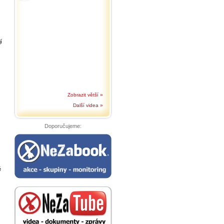
í
Zobrazit větší »
Další videa »
Doporučujeme:
é