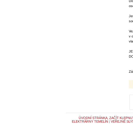
Do
os
Je
so
Ve
v 
vla
JE
D
Zá
ÚVODNÍ STRÁNKA, ZAČÍT KLEPNU
ELEKTRÁRNY TEMELÍN
|
VEŘEJNÉ SLY