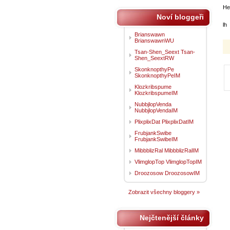
He
Noví bloggeři
lh
Brianswawn
BrianswawnWU
Tsan-Shen_Seext Tsan-
Shen_SeextRW
SkonknopthyPe
SkonknopthyPeIM
Klozkribspume
KlozkribspumeIM
NubbjlopVenda
NubbjlopVendaIM
PlixplixDat PlixplixDatIM
FrubjankSwibe
FrubjankSwibeIM
MibbblizRal MibbblizRalIM
VlimglopTop VlimglopTopIM
Droozosow DroozosowIM
Zobrazit všechny bloggery »
Nejčtenější články