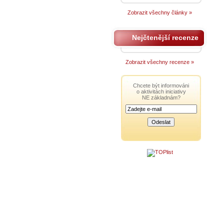
Zobrazit všechny články »
Nejčtenější recenze
Zobrazit všechny recenze »
Chcete být informováni
o aktivitách iniciativy
NE základnám?