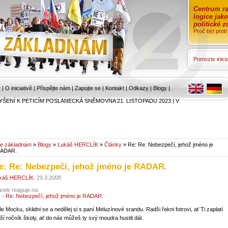
Centrum ra
logice jak
politické 
Proč být prot
Pomozte inicia
r
|
O iniciativě
|
Přispějte nám
|
Zapojte se
|
Kontakt
|
Odkazy
|
Blogy
|
YŠENÍ K PETICÍM POSLANECKÁ SNĚMOVNA 21. LISTOPADU 2023
|
V
e základnám
»
Blogy
»
Lukáš HERCLÍK
»
Články
» Re: Re: Nebezpečí, jehož jméno je
ADAR.
e: Re: Nebezpečí, jehož jméno je RADAR.
káš HERCLÍK
, 29.3.2008
ánek reaguje na:
y - Re: Nebezpečí, jehož jméno je RADAR.
le Mocku, sklidni se a nedělej si s paní Meluzínové srandu. Radši řekni fotrovi, ať Ti zaplatí
lší ročník školy, ať do nás můžeš ty svý moudra hustit dál.