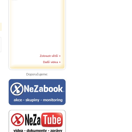
Zobrazit větší »
Další videa »
Doporučujeme: