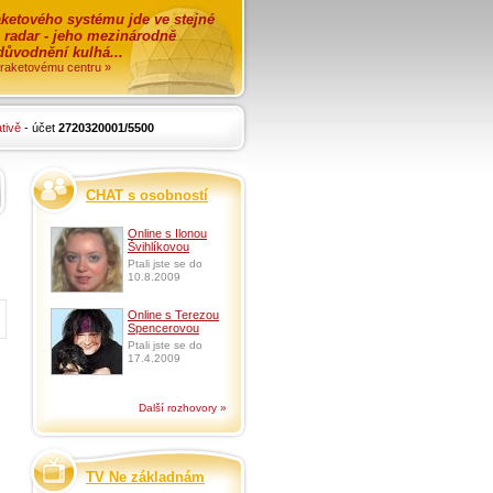
ketového systému jde ve stejné
o radar - jeho mezinárodně
zdůvodnění kulhá...
i raketovému centru »
tivě
- účet
2720320001/5500
CHAT s osobností
Online s Ilonou
Švihlíkovou
Ptali jste se do
10.8.2009
Online s Terezou
Spencerovou
Ptali jste se do
17.4.2009
Další rozhovory »
TV Ne základnám