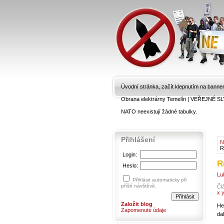
Úvodní stránka, začít klepnutím na banne
Obrana elektrárny Temelín
|
VEŘEJNÉ SL
NATO neexistují žádné tabulky.
Přihlášení
N
R
Login:
R
Heslo:
Lu
Přihlásit automaticky při
příští návštěvě.
Čl
x 
Založit blog
He
Zapomenuté údaje
da