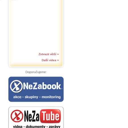
Zobrazit větší »
Další videa »
Doporučujeme: