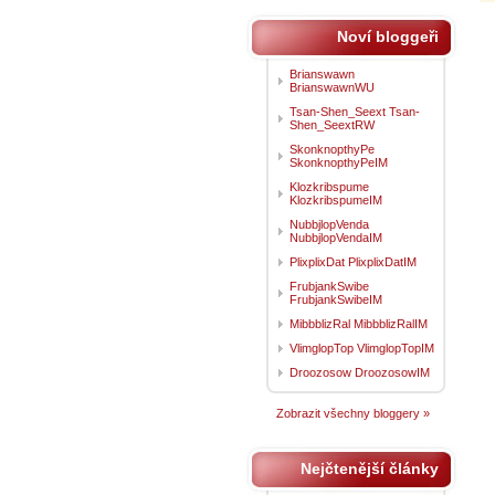
Noví bloggeři
Brianswawn
BrianswawnWU
Tsan-Shen_Seext Tsan-
Shen_SeextRW
SkonknopthyPe
SkonknopthyPeIM
Klozkribspume
KlozkribspumeIM
NubbjlopVenda
NubbjlopVendaIM
PlixplixDat PlixplixDatIM
FrubjankSwibe
FrubjankSwibeIM
MibbblizRal MibbblizRalIM
VlimglopTop VlimglopTopIM
Droozosow DroozosowIM
Zobrazit všechny bloggery »
Nejčtenější články