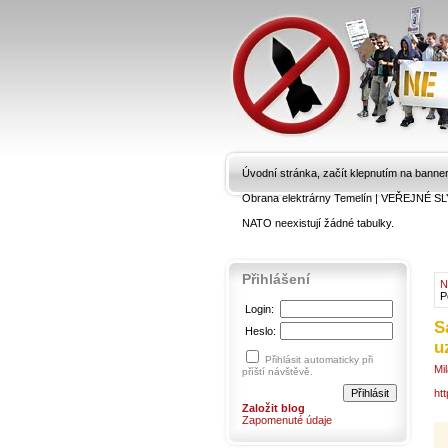
Úvodní stránka, začít klepnutím na banne
Obrana elektrárny Temelín
|
VEŘEJNÉ SL
NATO neexistují žádné tabulky.
Přihlášení
N
P
Login:
S
Heslo:
u
Přihlásit automaticky při
Mi
příští návštěvě.
ht
Založit blog
Zapomenuté údaje