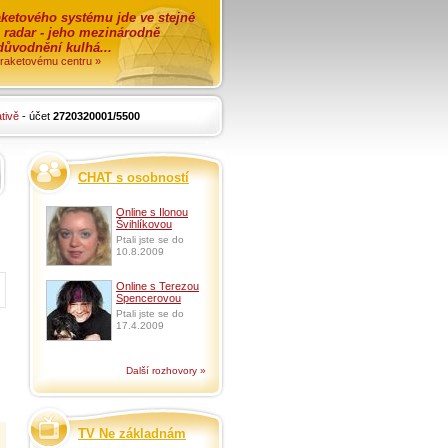
ketového systému jde ve stejné
o radar - jeho mezinárodně
zdůvodnění kulhá...
i raketovému centru »
tivě
- účet
2720320001/5500
CHAT s osobností
Online s Ilonou
Švihlíkovou
Ptali jste se do
10.8.2009
Online s Terezou
Spencerovou
Ptali jste se do
17.4.2009
Další rozhovory »
TV Ne základnám