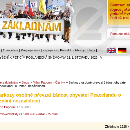
Centrum ra
logice jak
politické 
Proč být prot
Pomozte inicia
r
|
O iniciativě
|
Přispějte nám
|
Zapojte se
|
Kontakt
|
Odkazy
|
Blogy
|
YŠENÍ K PETICÍM POSLANECKÁ SNĚMOVNA 21. LISTOPADU 2023
|
V
e základnám
»
Blogy
»
Milan Papcun
»
Články
» Sarkozy osobně převzal žádost obyvatel
eacelandu o uznání nezávislosti
arkozy osobně převzal žádost obyvatel Peacelandu o
znání nezávislosti
lan Papcun
, 17.6.2008
tp://www.blisty.cz/2008/6/17/art41275.html
Zhlédnuto 1928 x