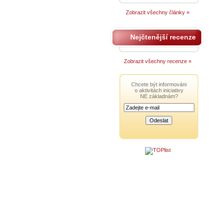
Zobrazit všechny články »
Nejčtenější recenze
Zobrazit všechny recenze »
Chcete být informováni
o aktivitách iniciativy
NE základnám?