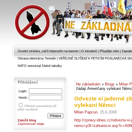
Úvodní stránka, začít klepnutím na banner
|
O iniciativě
|
Přispějte nám
|
Zapojt
Obrana elektrárny Temelín
|
VEŘEJNÉ SLYŠENÍ K PETICÍM POSLANECKÁ SN
NATO neexistují žádné tabulky.
Přihlášení
Ne základnám
»
Blogy
»
Milan 
žádají Američany vylekaní Němc
Login:
Odvezte si jaderné z
Heslo:
vylekaní Němci
Přihlásit automaticky při
příští návštěvě.
Milan Papcun
, 25.6.2008
http://zpravy.idnes.cz/odvezte-si
Založit blog
Zapomenuté údaje
nemci-p3f-/zahranicni.asp?c=A0