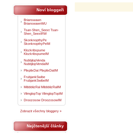
Noví bloggeři
Brianswawn
BrianswawnWU
Tsan-Shen_Seext Tsan-
Shen_SeextRW
SkonknopthyPe
SkonknopthyPeIM
Klozkribspume
KlozkribspumeIM
NubbjlopVenda
NubbjlopVendaIM
PlixplixDat PlixplixDatIM
FrubjankSwibe
FrubjankSwibeIM
MibbblizRal MibbblizRalIM
VlimglopTop VlimglopTopIM
Droozosow DroozosowIM
Zobrazit všechny bloggery »
Nejčtenější články