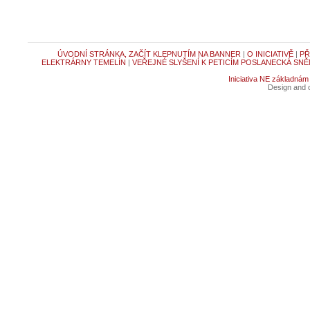
ÚVODNÍ STRÁNKA, ZAČÍT KLEPNUTÍM NA BANNER
|
O INICIATIVĚ
|
PŘ
ELEKTRÁRNY TEMELÍN
|
VEŘEJNÉ SLYŠENÍ K PETICÍM POSLANECKÁ SNĚ
Iniciativa NE základnám
Design and c