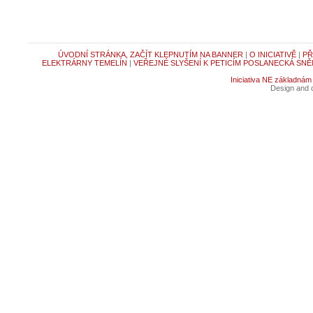
ÚVODNÍ STRÁNKA, ZAČÍT KLEPNUTÍM NA BANNER
|
O INICIATIVĚ
|
PŘ
ELEKTRÁRNY TEMELÍN
|
VEŘEJNÉ SLYŠENÍ K PETICÍM POSLANECKÁ SNĚ
Iniciativa NE základnám
Design and c