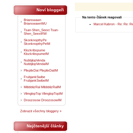
Noví bloggeři
Na tento článek reagovali
Brianswawn
BrianswawnWU
Marcel Kabron - Re: Re: R
Tsan-Shen_Seext Tsan-
Shen_SeextRW
SkonknopthyPe
SkonknopthyPeIM
Klozkribspume
KlozkribspumeIM
NubbjlopVenda
NubbjlopVendaIM
PlixplixDat PlixplixDatIM
FrubjankSwibe
FrubjankSwibeIM
MibbblizRal MibbblizRalIM
VlimglopTop VlimglopTopIM
Droozosow DroozosowIM
Zobrazit všechny bloggery »
Nejčtenější články