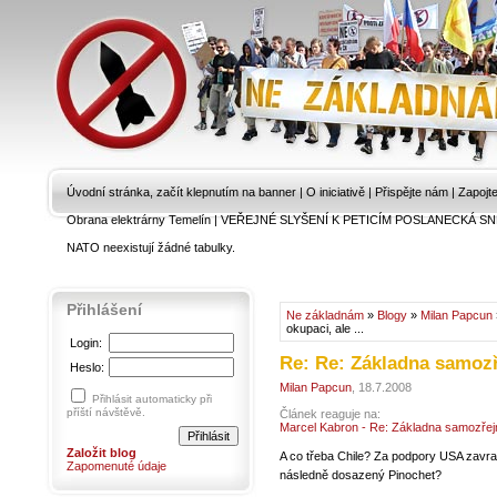
Úvodní stránka, začít klepnutím na banner
|
O iniciativě
|
Přispějte nám
|
Zapojt
Obrana elektrárny Temelín
|
VEŘEJNÉ SLYŠENÍ K PETICÍM POSLANECKÁ SN
NATO neexistují žádné tabulky.
Přihlášení
Ne základnám
»
Blogy
»
Milan Papcun
okupaci, ale ...
Login:
Re: Re: Základna samozř
Heslo:
Milan Papcun
, 18.7.2008
Přihlásit automaticky při
příští návštěvě.
Článek reaguje na:
Marcel Kabron - Re: Základna samozřej
Založit blog
A co třeba Chile? Za podpory USA zavra
Zapomenuté údaje
následně dosazený Pinochet?