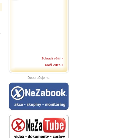
Zobrazit větší »
Další videa »
Doporučujeme: