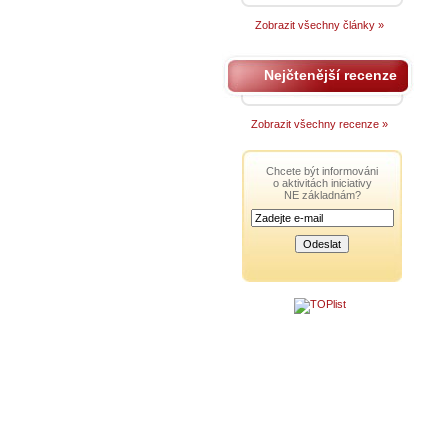
Zobrazit všechny články »
Nejčtenější recenze
Zobrazit všechny recenze »
Chcete být informováni
o aktivitách iniciativy
NE základnám?