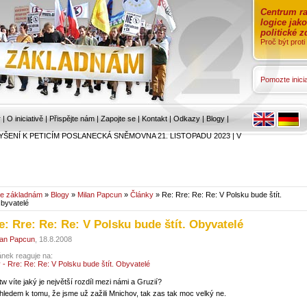
Centrum ra
logice jak
politické 
Proč být prot
Pomozte inicia
r
|
O iniciativě
|
Přispějte nám
|
Zapojte se
|
Kontakt
|
Odkazy
|
Blogy
|
YŠENÍ K PETICÍM POSLANECKÁ SNĚMOVNA 21. LISTOPADU 2023
|
V
e základnám
»
Blogy
»
Milan Papcun
»
Články
» Re: Rre: Re: Re: V Polsku bude štít.
byvatelé
e: Rre: Re: Re: V Polsku bude štít. Obyvatelé
lan Papcun
, 18.8.2008
ánek reaguje na:
y - Rre: Re: Re: V Polsku bude štít. Obyvatelé
tw víte jaký je největší rozdíl mezi námi a Gruzií?
hledem k tomu, že jsme už zažili Mnichov, tak zas tak moc velký ne.