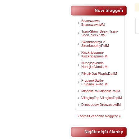
Noví bloggeři
Brianswawn
BrianswawnWU
Tsan-Shen_Seext Tsan-
Shen_SeextRW
SkonknopthyPe
SkonknopthyPeIM
Klozkribspume
KlozkribspumeIM
NubbjlopVenda
NubbjlopVendaIM
PlixplixDat PlixplixDatIM
FrubjankSwibe
FrubjankSwibeIM
MibbblizRal MibbblizRalIM
VlimglopTop VlimglopTopIM
Droozosow DroozosowIM
Zobrazit všechny bloggery »
Nejčtenější články