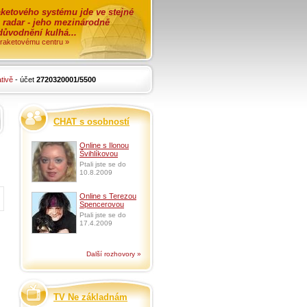
ketového systému jde ve stejné
o radar - jeho mezinárodně
zdůvodnění kulhá...
i raketovému centru »
tivě
- účet
2720320001/5500
CHAT s osobností
Online s Ilonou
Švihlíkovou
Ptali jste se do
10.8.2009
Online s Terezou
Spencerovou
Ptali jste se do
17.4.2009
Další rozhovory »
TV Ne základnám