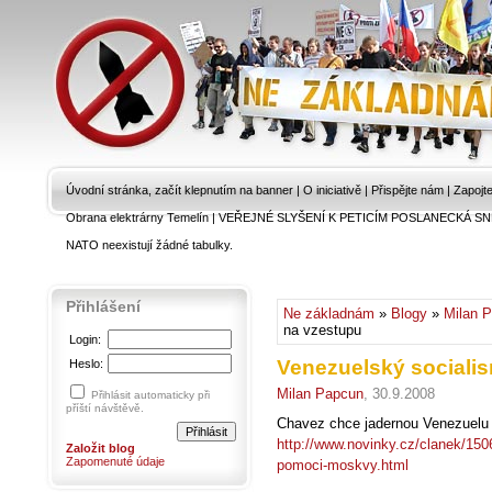
Úvodní stránka, začít klepnutím na banner
|
O iniciativě
|
Přispějte nám
|
Zapojt
Obrana elektrárny Temelín
|
VEŘEJNÉ SLYŠENÍ K PETICÍM POSLANECKÁ SN
NATO neexistují žádné tabulky.
Přihlášení
Ne základnám
»
Blogy
»
Milan 
na vzestupu
Login:
Venezuelský sociali
Heslo:
Milan Papcun
, 30.9.2008
Přihlásit automaticky při
příští návštěvě.
Chavez chce jadernou Venezuelu
http://www.novinky.cz/clanek/15
Založit blog
Zapomenuté údaje
pomoci-moskvy.html