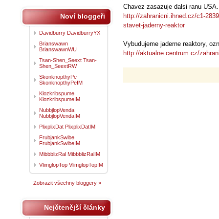
Chavez zasazuje dalsi ranu USA. 
Noví bloggeři
http://zahranicni.ihned.cz/c1-28
stavet-jaderny-reaktor
Davidburry DavidburryYX
Vybudujeme jaderne reaktory, oz
Brianswawn
BrianswawnWU
http://aktualne.centrum.cz/zahra
Tsan-Shen_Seext Tsan-
Shen_SeextRW
SkonknopthyPe
SkonknopthyPeIM
Klozkribspume
KlozkribspumeIM
NubbjlopVenda
NubbjlopVendaIM
PlixplixDat PlixplixDatIM
FrubjankSwibe
FrubjankSwibeIM
MibbblizRal MibbblizRalIM
VlimglopTop VlimglopTopIM
Zobrazit všechny bloggery »
Nejčtenější články