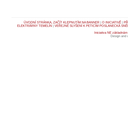
ÚVODNÍ STRÁNKA, ZAČÍT KLEPNUTÍM NA BANNER
|
O INICIATIVĚ
|
PŘ
ELEKTRÁRNY TEMELÍN
|
VEŘEJNÉ SLYŠENÍ K PETICÍM POSLANECKÁ SNĚ
Iniciativa NE základnám
Design and c