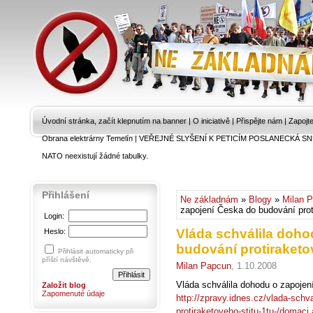
Úvodní stránka, začít klepnutím na banner
|
O iniciativě
|
Přispějte nám
|
Zapojt
Obrana elektrárny Temelín
|
VEŘEJNÉ SLYŠENÍ K PETICÍM POSLANECKÁ SN
NATO neexistují žádné tabulky.
Přihlášení
Ne základnám
»
Blogy
»
Milan 
zapojení Česka do budování prot
Login:
Vláda schválila doho
Heslo:
budování protiraketo
Přihlásit automaticky při
příští návštěvě.
Milan Papcun
, 1.10.2008
Vláda schválila dohodu o zapojen
Založit blog
Zapomenuté údaje
http://zpravy.idnes.cz/vlada-schv
protiraketoveho-stitu-1tu-/dom