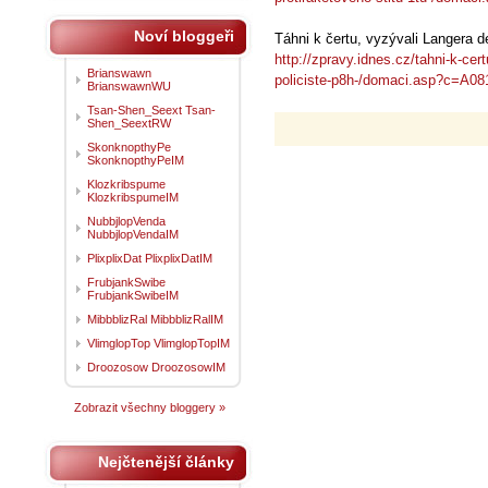
Noví bloggeři
Táhni k čertu, vyzývali Langera de
http://zpravy.idnes.cz/tahni-k-cer
Brianswawn
policiste-p8h-/domaci.asp?c=A0
BrianswawnWU
Tsan-Shen_Seext Tsan-
Shen_SeextRW
SkonknopthyPe
SkonknopthyPeIM
Klozkribspume
KlozkribspumeIM
NubbjlopVenda
NubbjlopVendaIM
PlixplixDat PlixplixDatIM
FrubjankSwibe
FrubjankSwibeIM
MibbblizRal MibbblizRalIM
VlimglopTop VlimglopTopIM
Droozosow DroozosowIM
Zobrazit všechny bloggery »
Nejčtenější články