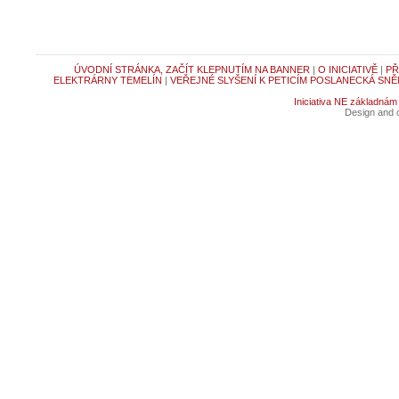
ÚVODNÍ STRÁNKA, ZAČÍT KLEPNUTÍM NA BANNER
|
O INICIATIVĚ
|
PŘ
ELEKTRÁRNY TEMELÍN
|
VEŘEJNÉ SLYŠENÍ K PETICÍM POSLANECKÁ SNĚ
Iniciativa NE základnám
Design and c