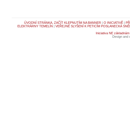
ÚVODNÍ STRÁNKA, ZAČÍT KLEPNUTÍM NA BANNER
|
O INICIATIVĚ
|
PŘ
ELEKTRÁRNY TEMELÍN
|
VEŘEJNÉ SLYŠENÍ K PETICÍM POSLANECKÁ SNĚ
Iniciativa NE základnám
Design and c