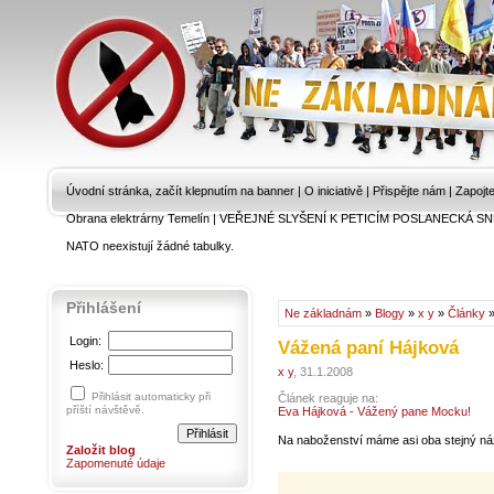
Úvodní stránka, začít klepnutím na banner
|
O iniciativě
|
Přispějte nám
|
Zapojt
Obrana elektrárny Temelín
|
VEŘEJNÉ SLYŠENÍ K PETICÍM POSLANECKÁ SN
NATO neexistují žádné tabulky.
Přihlášení
Ne základnám
»
Blogy
»
x y
»
Články
»
Login:
Vážená paní Hájková
Heslo:
x y
, 31.1.2008
Přihlásit automaticky při
Článek reaguje na:
příští návštěvě.
Eva Hájková - Vážený pane Mocku!
Na naboženství máme asi oba stejný náz
Založit blog
Zapomenuté údaje