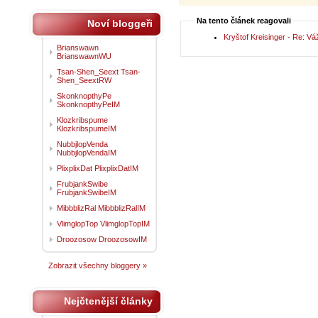
Na tento článek reagovali
Noví bloggeři
Kryštof Kreisinger - Re: V
Brianswawn
BrianswawnWU
Tsan-Shen_Seext Tsan-
Shen_SeextRW
SkonknopthyPe
SkonknopthyPeIM
Klozkribspume
KlozkribspumeIM
NubbjlopVenda
NubbjlopVendaIM
PlixplixDat PlixplixDatIM
FrubjankSwibe
FrubjankSwibeIM
MibbblizRal MibbblizRalIM
VlimglopTop VlimglopTopIM
Droozosow DroozosowIM
Zobrazit všechny bloggery »
Nejčtenější články