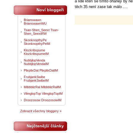
a lidé kteří se tímto ohánějí by n
těch 35 není zase tak málo ....
Noví bloggeři
Brianswawn
BrianswawnWU
Tsan-Shen_Seext Tsan-
Shen_SeextRW
SkonknopthyPe
SkonknopthyPeIM
Klozkribspume
KlozkribspumeIM
NubbjlopVenda
NubbjlopVendaIM
PlixplixDat PlixplixDatIM
FrubjankSwibe
FrubjankSwibeIM
MibbblizRal MibbblizRalIM
VlimglopTop VlimglopTopIM
Droozosow DroozosowIM
Zobrazit všechny bloggery »
Nejčtenější články