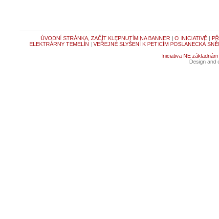
ÚVODNÍ STRÁNKA, ZAČÍT KLEPNUTÍM NA BANNER
|
O INICIATIVĚ
|
PŘ
ELEKTRÁRNY TEMELÍN
|
VEŘEJNÉ SLYŠENÍ K PETICÍM POSLANECKÁ SNĚ
Iniciativa NE základnám
Design and c