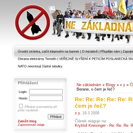
Úvodní stránka, začít klepnutím na banner
|
O iniciativě
|
Přispějte nám
|
Zapojt
Obrana elektrárny Temelín
|
VEŘEJNÉ SLYŠENÍ K PETICÍM POSLANECKÁ SN
NATO neexistují žádné tabulky.
Přihlášení
Ne základnám
»
Blogy
»
x y
»
Č
Berane, o čem je řeč?
Login:
Re: Re: Re: Re: Re: R
Heslo:
čem je řeč?
Přihlásit automaticky při
příští návštěvě.
x y
, 19.3.2008
Článek reaguje na:
Založit blog
Zapomenuté údaje
Kryštof Kreisinger - Re: Re: Re: 