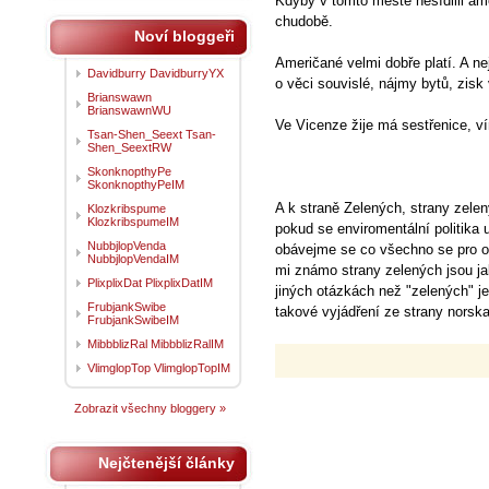
Kdyby v tomto městě nesídlili ame
chudobě.
Noví bloggeři
Američané velmi dobře platí. A n
Davidburry DavidburryYX
o věci souvislé, nájmy bytů, zisk 
Brianswawn
BrianswawnWU
Ve Vicenze žije má sestřenice, vím
Tsan-Shen_Seext Tsan-
Shen_SeextRW
SkonknopthyPe
SkonknopthyPeIM
A k straně Zelených, strany zelen
Klozkribspume
KlozkribspumeIM
pokud se enviromentální politika 
NubbjlopVenda
obávejme se co všechno se pro oc
NubbjlopVendaIM
mi známo strany zelených jsou jak
PlixplixDat PlixplixDatIM
jiných otázkách než "zelených" je
FrubjankSwibe
takové vyjádření ze strany norska
FrubjankSwibeIM
MibbblizRal MibbblizRalIM
VlimglopTop VlimglopTopIM
Zobrazit všechny bloggery »
Nejčtenější články