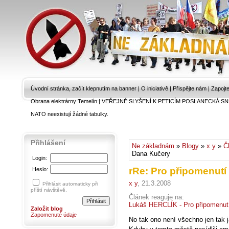
Úvodní stránka, začít klepnutím na banner
|
O iniciativě
|
Přispějte nám
|
Zapojt
Obrana elektrárny Temelín
|
VEŘEJNÉ SLYŠENÍ K PETICÍM POSLANECKÁ SN
NATO neexistují žádné tabulky.
Přihlášení
Ne základnám
»
Blogy
»
x y
»
Č
Dana Kučery
Login:
rRe: Pro připomenutí
Heslo:
x y
, 21.3.2008
Přihlásit automaticky při
příští návštěvě.
Článek reaguje na:
Lukáš HERCLÍK - Pro připomenut
Založit blog
Zapomenuté údaje
No tak ono není všechno jen tak 