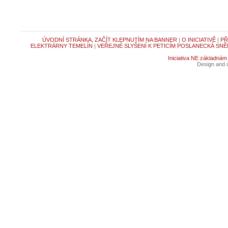
ÚVODNÍ STRÁNKA, ZAČÍT KLEPNUTÍM NA BANNER
|
O INICIATIVĚ
|
PŘ
ELEKTRÁRNY TEMELÍN
|
VEŘEJNÉ SLYŠENÍ K PETICÍM POSLANECKÁ SNĚ
Iniciativa NE základnám
Design and c