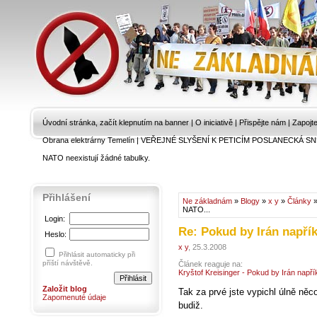
Úvodní stránka, začít klepnutím na banner
|
O iniciativě
|
Přispějte nám
|
Zapojt
Obrana elektrárny Temelín
|
VEŘEJNÉ SLYŠENÍ K PETICÍM POSLANECKÁ SN
NATO neexistují žádné tabulky.
Přihlášení
Ne základnám
»
Blogy
»
x y
»
Články
»
NATO...
Login:
Re: Pokud by Irán napří
Heslo:
x y
, 25.3.2008
Přihlásit automaticky při
příští návštěvě.
Článek reaguje na:
Kryštof Kreisinger - Pokud by Irán např
Založit blog
Tak za prvé jste vypichl úlně něc
Zapomenuté údaje
budiž.