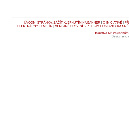
ÚVODNÍ STRÁNKA, ZAČÍT KLEPNUTÍM NA BANNER
|
O INICIATIVĚ
|
PŘ
ELEKTRÁRNY TEMELÍN
|
VEŘEJNÉ SLYŠENÍ K PETICÍM POSLANECKÁ SNĚ
Iniciativa NE základnám
Design and c