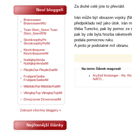
Za druhé celé jste to převrátil.
Noví bloggeři
Irán může být obsazen vojsky (NA
Brianswawn
předpokladu než jako útok. irán 
BrianswawnWU
třeba Turecko, pak by pomoc ze 
Tsan-Shen_Seext Tsan-
Shen_SeextRW
pak by zde byla hrozba raketovéh
podala pomocnou ruku.
SkonknopthyPe
SkonknopthyPeIM
A proto je podstatné mít obranu.
Klozkribspume
KlozkribspumeIM
NubbjlopVenda
NubbjlopVendaIM
Na tento článek reagovali
PlixplixDat PlixplixDatIM
Kryštof Kreisinger - Re: R
FrubjankSwibe
NATO...
FrubjankSwibeIM
MibbblizRal MibbblizRalIM
VlimglopTop VlimglopTopIM
Droozosow DroozosowIM
Zobrazit všechny bloggery »
Nejčtenější články