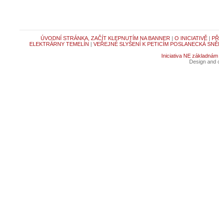
ÚVODNÍ STRÁNKA, ZAČÍT KLEPNUTÍM NA BANNER
|
O INICIATIVĚ
|
PŘ
ELEKTRÁRNY TEMELÍN
|
VEŘEJNÉ SLYŠENÍ K PETICÍM POSLANECKÁ SNĚ
Iniciativa NE základnám
Design and c