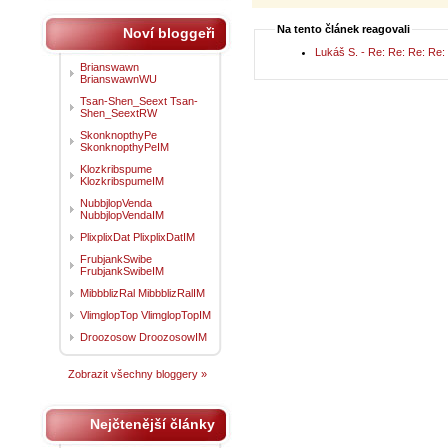
Na tento článek reagovali
Noví bloggeři
Brianswawn
BrianswawnWU
Tsan-Shen_Seext Tsan-
Shen_SeextRW
SkonknopthyPe
SkonknopthyPeIM
Klozkribspume
KlozkribspumeIM
NubbjlopVenda
NubbjlopVendaIM
PlixplixDat PlixplixDatIM
FrubjankSwibe
FrubjankSwibeIM
MibbblizRal MibbblizRalIM
VlimglopTop VlimglopTopIM
Droozosow DroozosowIM
Zobrazit všechny bloggery »
Nejčtenější články