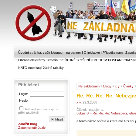
Úvodní stránka, začít klepnutím na banner
|
O iniciativě
|
Přispějte nám
|
Zapojt
Obrana elektrárny Temelín
|
VEŘEJNÉ SLYŠENÍ K PETICÍM POSLANECKÁ SN
NATO neexistují žádné tabulky.
Přihlášení
Ne základnám
»
Blogy
»
x y
»
Články
»
Login:
Re: Re: Re: Re: Nebezp
Heslo:
x y
, 29.3.2008
Přihlásit automaticky při
Článek reaguje na:
příští návštěvě.
Lukáš S. - Re: Re: Re: Nebezpečí, jeh
a tento názor opřete o které mé tvrzení
Založit blog
Zapomenuté údaje