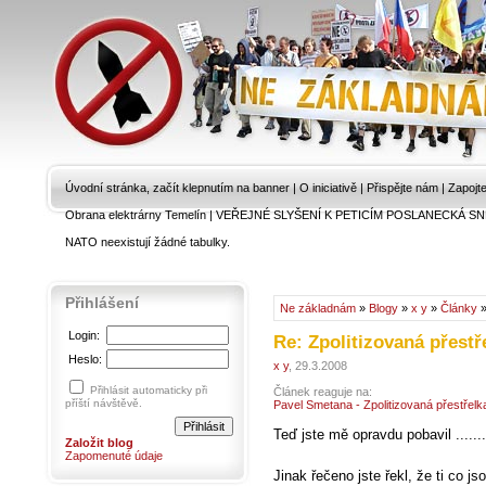
Úvodní stránka, začít klepnutím na banner
|
O iniciativě
|
Přispějte nám
|
Zapojt
Obrana elektrárny Temelín
|
VEŘEJNÉ SLYŠENÍ K PETICÍM POSLANECKÁ SN
NATO neexistují žádné tabulky.
Přihlášení
Ne základnám
»
Blogy
»
x y
»
Články
»
Login:
Re: Zpolitizovaná přestř
Heslo:
x y
, 29.3.2008
Přihlásit automaticky při
Článek reaguje na:
příští návštěvě.
Pavel Smetana - Zpolitizovaná přestřelk
Teď jste mě opravdu pobavil ........
Založit blog
Zapomenuté údaje
Jinak řečeno jste řekl, že ti co jso