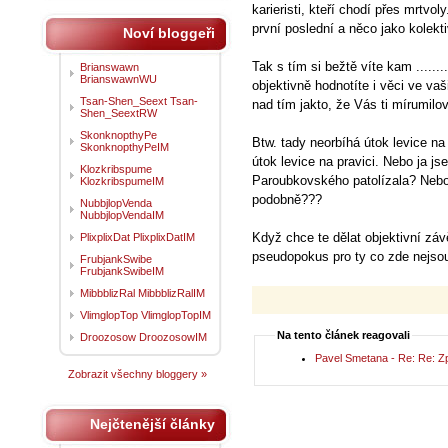
karieristi, kteří chodí přes mrtvol
první poslední a něco jako kolekti
Noví bloggeři
Tak s tím si bežtě víte kam ........
Brianswawn
BrianswawnWU
objektivně hodnotíte i věci ve va
Tsan-Shen_Seext Tsan-
nad tím jakto, že Vás ti mírumilov
Shen_SeextRW
SkonknopthyPe
Btw. tady neorbíhá útok levice na 
SkonknopthyPeIM
útok levice na pravici. Nebo ja j
Klozkribspume
Paroubkovského patolízala? Nebo 
KlozkribspumeIM
podobně???
NubbjlopVenda
NubbjlopVendaIM
Když chce te dělat objektivní záv
PlixplixDat PlixplixDatIM
pseudopokus pro ty co zde nejsou
FrubjankSwibe
FrubjankSwibeIM
MibbblizRal MibbblizRalIM
VlimglopTop VlimglopTopIM
Na tento článek reagovali
Droozosow DroozosowIM
Pavel Smetana - Re: Re: Zp
Zobrazit všechny bloggery »
Nejčtenější články