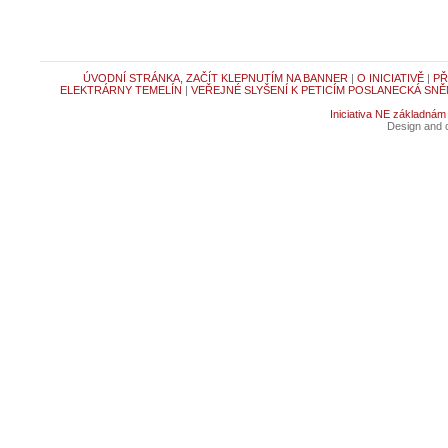
ÚVODNÍ STRÁNKA, ZAČÍT KLEPNUTÍM NA BANNER
|
O INICIATIVĚ
|
PŘ
ELEKTRÁRNY TEMELÍN
|
VEŘEJNÉ SLYŠENÍ K PETICÍM POSLANECKÁ SNĚ
Iniciativa NE základnám
Design and c