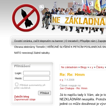
Úvodní stránka, začít klepnutím na banner
|
O iniciativě
|
Přispějte nám
|
Zapojt
Obrana elektrárny Temelín
|
VEŘEJNÉ SLYŠENÍ K PETICÍM POSLANECKÁ SN
NATO neexistují žádné tabulky.
Přihlášení
Ne základnám
»
Blogy
»
x y
»
Články
»
Login:
Re: Re: Hmm
Heslo:
x y
, 7.4.2008
Přihlásit automaticky při
Článek reaguje na:
příští návštěvě.
Jan Chalupa - Re: Hmm
Já to napíšu tady k Vám, ale je t
Založit blog
NEZKLÁDNÁM neuspěla. Protože 
Zapomenuté údaje
jediné co může dosáhnout je výs