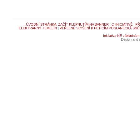
ÚVODNÍ STRÁNKA, ZAČÍT KLEPNUTÍM NA BANNER
|
O INICIATIVĚ
|
PŘ
ELEKTRÁRNY TEMELÍN
|
VEŘEJNÉ SLYŠENÍ K PETICÍM POSLANECKÁ SNĚ
Iniciativa NE základnám
Design and c