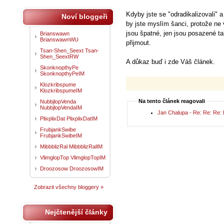
Kdyby jste se "odradikalizovali" 
Noví bloggeři
by jste myslím šanci, protože n
jsou špatné, jen jsou posazené ta
Brianswawn
BrianswawnWU
přijmout.
Tsan-Shen_Seext Tsan-
Shen_SeextRW
A důkaz buď i zde Váš článek.
SkonknopthyPe
SkonknopthyPeIM
Klozkribspume
KlozkribspumeIM
Na tento článek reagovali
NubbjlopVenda
NubbjlopVendaIM
Jan Chalupa - Re: Re: Re
PlixplixDat PlixplixDatIM
FrubjankSwibe
FrubjankSwibeIM
MibbblizRal MibbblizRalIM
VlimglopTop VlimglopTopIM
Droozosow DroozosowIM
Zobrazit všechny bloggery »
Nejčtenější články