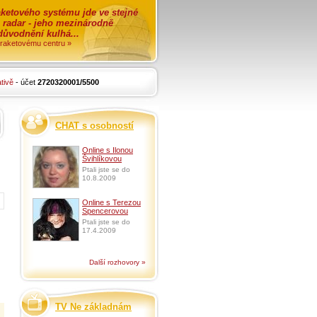
ketového systému jde ve stejné
o radar - jeho mezinárodně
zdůvodnění kulhá...
i raketovému centru »
tivě
- účet
2720320001/5500
CHAT s osobností
Online s Ilonou
Švihlíkovou
Ptali jste se do
10.8.2009
Online s Terezou
Spencerovou
Ptali jste se do
17.4.2009
Další rozhovory »
TV Ne základnám