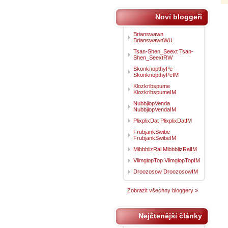
Noví bloggeři
Brianswawn
BrianswawnWU
Tsan-Shen_Seext Tsan-
Shen_SeextRW
SkonknopthyPe
SkonknopthyPeIM
Klozkribspume
KlozkribspumeIM
NubbjlopVenda
NubbjlopVendaIM
PlixplixDat PlixplixDatIM
FrubjankSwibe
FrubjankSwibeIM
MibbblizRal MibbblizRalIM
VlimglopTop VlimglopTopIM
Droozosow DroozosowIM
Zobrazit všechny bloggery »
Nejčtenější články