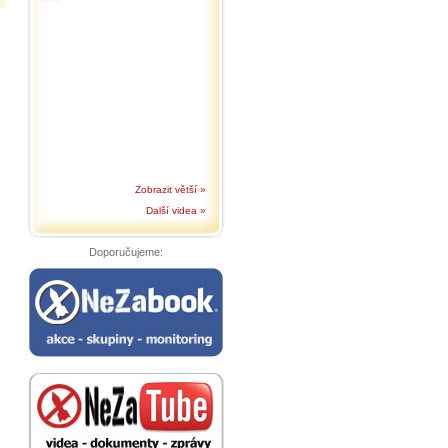
Zobrazit větší »
Další videa »
Doporučujeme: