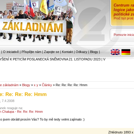
Centrum ra
logice jak
politické 
Proč být prot
Pomozte inicia
r
|
O iniciativě
|
Přispějte nám
|
Zapojte se
|
Kontakt
|
Odkazy
|
Blogy
|
YŠENÍ K PETICÍM POSLANECKÁ SNĚMOVNA 21. LISTOPADU 2023
|
V
e základnám
»
Blogy
»
x y
»
Články
» Re: Re: Re: Re: Hmm
e: Re: Re: Re: Hmm
, 7.4.2008
ánek reaguje na:
n Chalupa - Re: Re: Re: Hmm
co jsem obrátil prosím Vás? To by mě tedy velmi zajímalo :)
Zhlédnuto 1893 x