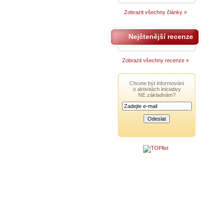
Zobrazit všechny články »
Nejčtenější recenze
Zobrazit všechny recenze »
Chcete být informováni
o aktivitách iniciativy
NE základnám?