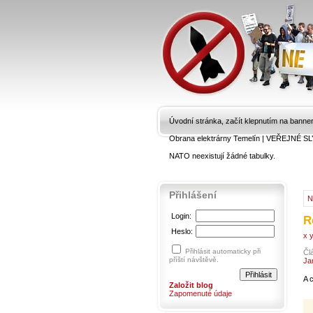
Úvodní stránka, začít klepnutím na banne
Obrana elektrárny Temelín
|
VEŘEJNÉ SL
NATO neexistují žádné tabulky.
Přihlášení
N
Login:
R
Heslo:
x y
Přihlásit automaticky při
Čl
příští návštěvě.
Ja
A 
Založit blog
Zapomenuté údaje