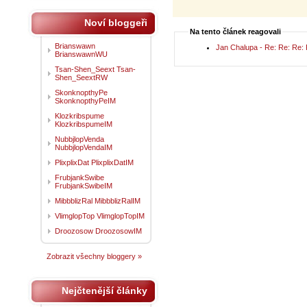
Noví bloggeři
Na tento článek reagovali
Brianswawn
Jan Chalupa - Re: Re: Re: 
BrianswawnWU
Tsan-Shen_Seext Tsan-
Shen_SeextRW
SkonknopthyPe
SkonknopthyPeIM
Klozkribspume
KlozkribspumeIM
NubbjlopVenda
NubbjlopVendaIM
PlixplixDat PlixplixDatIM
FrubjankSwibe
FrubjankSwibeIM
MibbblizRal MibbblizRalIM
VlimglopTop VlimglopTopIM
Droozosow DroozosowIM
Zobrazit všechny bloggery »
Nejčtenější články