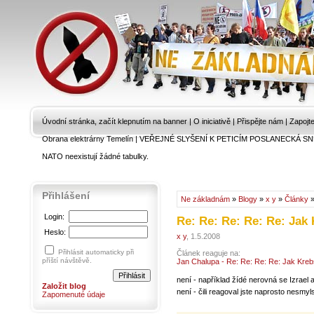
Úvodní stránka, začít klepnutím na banner
|
O iniciativě
|
Přispějte nám
|
Zapojt
Obrana elektrárny Temelín
|
VEŘEJNÉ SLYŠENÍ K PETICÍM POSLANECKÁ SN
NATO neexistují žádné tabulky.
Přihlášení
Ne základnám
»
Blogy
»
x y
»
Články
»
Login:
Re: Re: Re: Re: Re: Jak 
Heslo:
x y
, 1.5.2008
Přihlásit automaticky při
Článek reaguje na:
příští návštěvě.
Jan Chalupa - Re: Re: Re: Re: Jak Krebs
není - například žídé nerovná se Izrael
Založit blog
není - čili reagoval jste naprosto nesmyl
Zapomenuté údaje