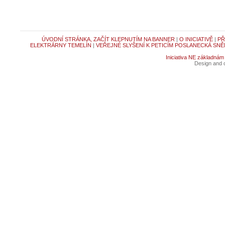
ÚVODNÍ STRÁNKA, ZAČÍT KLEPNUTÍM NA BANNER
|
O INICIATIVĚ
|
PŘ
ELEKTRÁRNY TEMELÍN
|
VEŘEJNÉ SLYŠENÍ K PETICÍM POSLANECKÁ SNĚ
Iniciativa NE základnám
Design and c