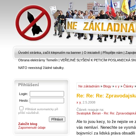
Úvodní stránka, začít klepnutím na banner
|
O iniciativě
|
Přispějte nám
|
Zapojt
Obrana elektrárny Temelín
|
VEŘEJNÉ SLYŠENÍ K PETICÍM POSLANECKÁ SN
NATO neexistují žádné tabulky.
Přihlášení
Ne základnám
»
Blogy
»
x y
»
Články
»
Login:
Re: Re: Re: Zpravodajsk
Heslo:
x y
, 2.5.2008
Přihlásit automaticky při
Článek reaguje na:
příští návštěvě.
Svatopluk Beran - Re: Re: Zpravodajsk
Ale to jsou kecy, to že nejste v
Založit blog
vás nemluví. Nenechte se vysmát,
Zapomenuté údaje
bojovnící za lidská práva obsadil