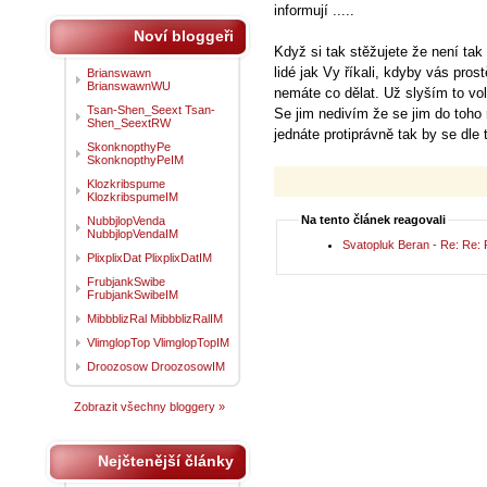
informují .....
Noví bloggeři
Když si tak stěžujete že není tak
lidé jak Vy říkali, kdyby vás pros
Brianswawn
BrianswawnWU
nemáte co dělat. Už slyším to vo
Tsan-Shen_Seext Tsan-
Se jim nedivím že se jim do toho
Shen_SeextRW
jednáte protiprávně tak by se dle
SkonknopthyPe
SkonknopthyPeIM
Klozkribspume
KlozkribspumeIM
Na tento článek reagovali
NubbjlopVenda
NubbjlopVendaIM
Svatopluk Beran - Re: Re:
PlixplixDat PlixplixDatIM
FrubjankSwibe
FrubjankSwibeIM
MibbblizRal MibbblizRalIM
VlimglopTop VlimglopTopIM
Droozosow DroozosowIM
Zobrazit všechny bloggery »
Nejčtenější články