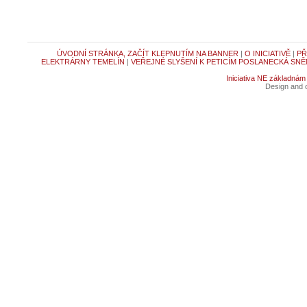
ÚVODNÍ STRÁNKA, ZAČÍT KLEPNUTÍM NA BANNER
|
O INICIATIVĚ
|
PŘ
ELEKTRÁRNY TEMELÍN
|
VEŘEJNÉ SLYŠENÍ K PETICÍM POSLANECKÁ SNĚ
Iniciativa NE základnám
Design and c