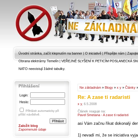
Úvodní stránka, začít klepnutím na banner
|
O iniciativě
|
Přispějte nám
|
Zapojt
Obrana elektrárny Temelín
|
VEŘEJNÉ SLYŠENÍ K PETICÍM POSLANECKÁ SN
NATO neexistují žádné tabulky.
Přihlášení
Ne základnám
»
Blogy
»
x y
»
Články
»
Login:
Re: A zase ti radaristi
Heslo:
x y
, 6.5.2008
Přihlásit automaticky při
Článek reaguje na:
příští návštěvě.
Pavel Smetana - A zase ti radaristi
asi Vám začnu říkat dokonalý dem
Založit blog
Zapomenuté údaje
1) nevadí mi, že se iniciativa vy