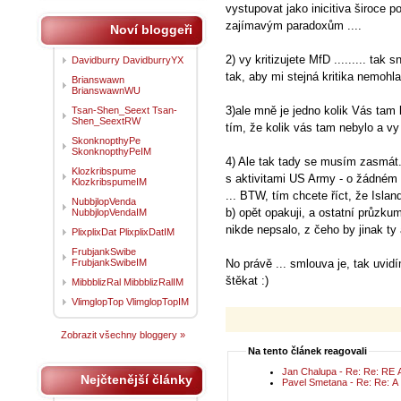
vystupovat jako inicitiva široce p
zajímavým paradoxům ....
Noví bloggeři
2) vy kritizujete MfD ......... tak
Davidburry DavidburryYX
tak, aby mi stejná kritika nemohla
Brianswawn
BrianswawnWU
3)ale mně je jedno kolik Vás tam
Tsan-Shen_Seext Tsan-
Shen_SeextRW
tím, že kolik vás tam nebylo a vy 
SkonknopthyPe
SkonknopthyPeIM
4) Ale tak tady se musím zasmát.
Klozkribspume
s aktivitami US Army - o žádném 
KlozkribspumeIM
... BTW, tím chcete říct, že Islan
NubbjlopVenda
b) opět opakuji, a ostatní průzku
NubbjlopVendaIM
nikde nepsalo, z čeho by jinak ty a
PlixplixDat PlixplixDatIM
FrubjankSwibe
FrubjankSwibeIM
No právě ... smlouva je, tak uvidí
štěkat :)
MibbblizRal MibbblizRalIM
VlimglopTop VlimglopTopIM
Zobrazit všechny bloggery »
Na tento článek reagovali
Jan Chalupa - Re: Re: RE A 
Nejčtenější články
Pavel Smetana - Re: Re: A z