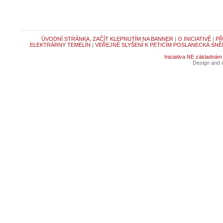
ÚVODNÍ STRÁNKA, ZAČÍT KLEPNUTÍM NA BANNER
|
O INICIATIVĚ
|
PŘ
ELEKTRÁRNY TEMELÍN
|
VEŘEJNÉ SLYŠENÍ K PETICÍM POSLANECKÁ SNĚ
Iniciativa NE základnám
Design and c