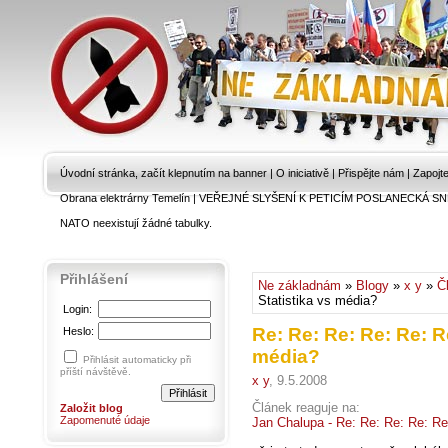
Úvodní stránka, začít klepnutím na banner
|
O iniciativě
|
Přispějte nám
|
Zapojt
Obrana elektrárny Temelín
|
VEŘEJNÉ SLYŠENÍ K PETICÍM POSLANECKÁ SN
NATO neexistují žádné tabulky.
Přihlášení
Ne základnám
»
Blogy
»
x y
»
Č
Statistika vs média?
Login:
Re: Re: Re: Re: Re: Re
Heslo:
média?
Přihlásit automaticky při
příští návštěvě.
x y
, 9.5.2008
Článek reaguje na:
Založit blog
Zapomenuté údaje
Jan Chalupa - Re: Re: Re: Re: Re