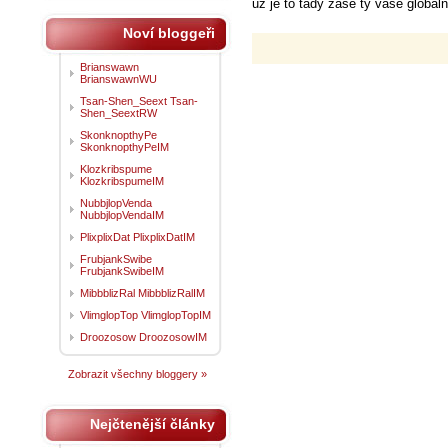
už je to tady zase ty vaše globální 
Noví bloggeři
Brianswawn
BrianswawnWU
Tsan-Shen_Seext Tsan-
Shen_SeextRW
SkonknopthyPe
SkonknopthyPeIM
Klozkribspume
KlozkribspumeIM
NubbjlopVenda
NubbjlopVendaIM
PlixplixDat PlixplixDatIM
FrubjankSwibe
FrubjankSwibeIM
MibbblizRal MibbblizRalIM
VlimglopTop VlimglopTopIM
Droozosow DroozosowIM
Zobrazit všechny bloggery »
Nejčtenější články