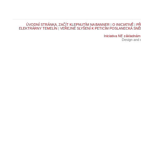
ÚVODNÍ STRÁNKA, ZAČÍT KLEPNUTÍM NA BANNER
|
O INICIATIVĚ
|
PŘ
ELEKTRÁRNY TEMELÍN
|
VEŘEJNÉ SLYŠENÍ K PETICÍM POSLANECKÁ SNĚ
Iniciativa NE základnám
Design and c