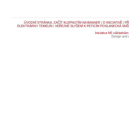
ÚVODNÍ STRÁNKA, ZAČÍT KLEPNUTÍM NA BANNER
|
O INICIATIVĚ
|
PŘ
ELEKTRÁRNY TEMELÍN
|
VEŘEJNÉ SLYŠENÍ K PETICÍM POSLANECKÁ SNĚ
Iniciativa NE základnám
Design and c