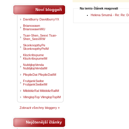
Na tento článek reagovali
Noví bloggeři
Helena Smutná - Re: Re: Dá
Davidburry DavidburryYX
Brianswawn
BrianswawnWU
Tsan-Shen_Seext Tsan-
Shen_SeextRW
SkonknopthyPe
SkonknopthyPeIM
Klozkribspume
KlozkribspumeIM
NubbjlopVenda
NubbjlopVendaIM
PlixplixDat PlixplixDatIM
FrubjankSwibe
FrubjankSwibeIM
MibbblizRal MibbblizRalIM
VlimglopTop VlimglopTopIM
Zobrazit všechny bloggery »
Nejčtenější články