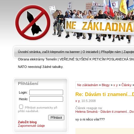
Úvodní stránka, začít klepnutím na banner
|
O iniciativě
|
Přispějte nám
|
Zapojt
Obrana elektrárny Temelín
|
VEŘEJNÉ SLYŠENÍ K PETICÍM POSLANECKÁ SN
NATO neexistují žádné tabulky.
Přihlášení
Ne základnám
»
Blogy
»
x y
»
Články
»
Login:
Re: Dávám ti znamení...
Heslo:
x y
, 10.5.2008
Přihlásit automaticky při
Článek reaguje na:
příští návštěvě.
Helena Smutná - Dávám ti znamení...Do 
vy o ni něco víte???
Založit blog
Zapomenuté údaje