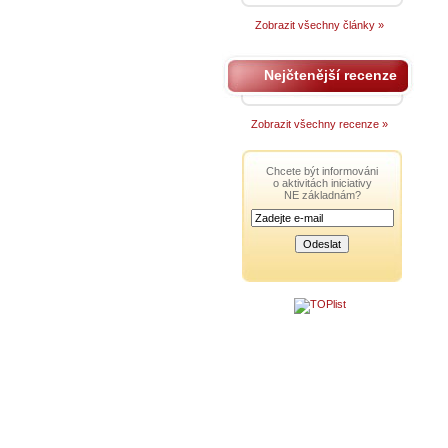
Zobrazit všechny články »
Nejčtenější recenze
Zobrazit všechny recenze »
Chcete být informováni
o aktivitách iniciativy
NE základnám?