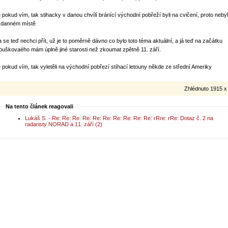
e pokud vím, tak stihacky v danou chvílí bránící východní pobřeží byli na cvičení, proto nebyl
 danném místě
ja se teď nechci přít, už je to poměrně dávno co bylo toto téma aktuální, a já teď na začátku
ouškovaého mám úplně jiné starosti než zkoumat zpětně 11. září.
e pokud vím, tak vyletěli na východní pobřezí stíhací letouny někde ze střední Ameriky
Zhlédnuto 1915 x
Na tento článek reagovali
Lukáš S. - Re: Re: Re: Re: Re: Re: Re: Re: Re: Re: rRre: rRe: Dotaz č. 2 na
radaristy NORAD a 11. září (2)