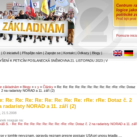
Centrum ra
logice jak
politické 
Proč být prot
Pomozte inicia
r
|
O iniciativě
|
Přispějte nám
|
Zapojte se
|
Kontakt
|
Odkazy
|
Blogy
|
YŠENÍ K PETICÍM POSLANECKÁ SNĚMOVNA 21. LISTOPADU 2023
|
V
e základnám
»
Blogy
»
x y
»
Články
» Re: Re: Re: Re: Re: Re: Re: Re: Re: rRe: rRe: Dotaz
. 2 na radaristy NORAD a 11. září (2)
e: Re: Re: Re: Re: Re: Re: Re: Re: rRe: rRe: Dotaz č. 2
a radaristy NORAD a 11. září (2)
, 21.5.2008
ánek reaguje na:
káš S. - Re: Re: Re: Re: Re: Re: Re: Re: rRe: rRe: Dotaz č. 2 na radaristy NORAD a 11. zář
 se v tomhle nevyznam, opravdu neznam presne postupy USA pri unosu letadla ....