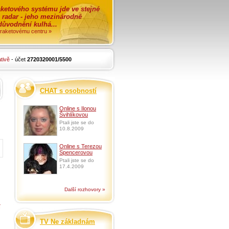
ketového systému jde ve stejné
o radar - jeho mezinárodně
zdůvodnění kulhá...
i raketovému centru »
tivě
- účet
2720320001/5500
CHAT s osobností
Online s Ilonou
Švihlíkovou
Ptali jste se do
10.8.2009
Online s Terezou
Spencerovou
Ptali jste se do
17.4.2009
Další rozhovory »
í
TV Ne základnám