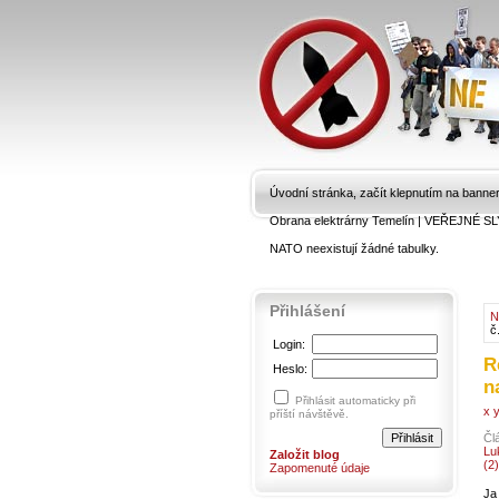
Úvodní stránka, začít klepnutím na banne
Obrana elektrárny Temelín
|
VEŘEJNÉ SL
NATO neexistují žádné tabulky.
Přihlášení
N
č
Login:
R
Heslo:
n
Přihlásit automaticky při
x y
příští návštěvě.
Čl
Lu
Založit blog
(2)
Zapomenuté údaje
Ja