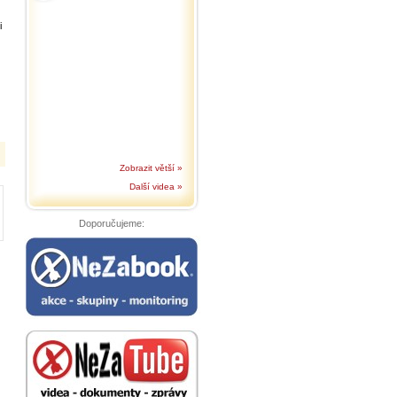
i
Zobrazit větší »
Další videa »
Doporučujeme: