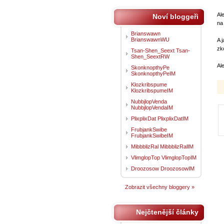
Al
Noví bloggeři
na
Brianswawn
BrianswawnWU
A 
zk
Tsan-Shen_Seext Tsan-
Shen_SeextRW
Al
SkonknopthyPe
SkonknopthyPeIM
Klozkribspume
KlozkribspumeIM
NubbjlopVenda
NubbjlopVendaIM
PlixplixDat PlixplixDatIM
FrubjankSwibe
FrubjankSwibeIM
MibbblizRal MibbblizRalIM
VlimglopTop VlimglopTopIM
Droozosow DroozosowIM
Zobrazit všechny bloggery »
Nejčtenější články