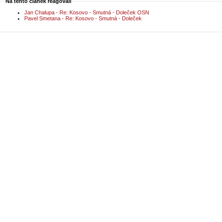
Na tento článek reagovali
Jan Chalupa - Re: Kosovo - Smutná - Doleček OSN
Pavel Smetana - Re: Kosovo - Smutná - Doleček