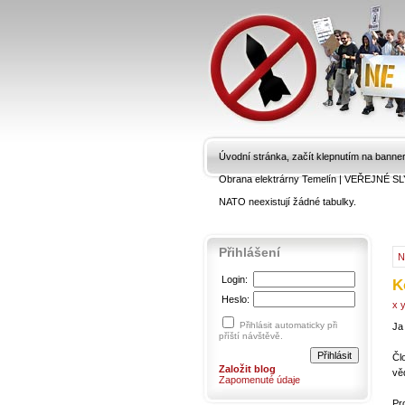
Úvodní stránka, začít klepnutím na banne
Obrana elektrárny Temelín
|
VEŘEJNÉ SL
NATO neexistují žádné tabulky.
Přihlášení
N
Login:
K
Heslo:
x y
Přihlásit automaticky při
Ja 
příští návštěvě.
Čl
Založit blog
vě
Zapomenuté údaje
Pr