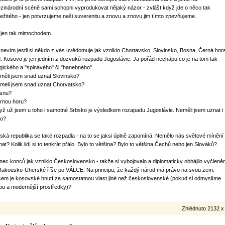
zinárodní scéně sami schopni vyprodukovat nějaký názor - zvlášt když jde o něco tak
ležitého - jen potvrzujeme naši suverenitu a znovu a znovu jim tímto zpevňujeme.
 jen tak mimochodem.
 nevím jestli si někdo z vás uvědomuje jak vzniklo Chortavsko, Slovinsko, Bosna, Černá hor
d. Kosovo je jen jedním z dozvuků rozpadu Jugoslávie. Ja pořád nechápu co je na tom tak
agického a "spinávého" či "hanebného".
měli jsem snad uznat Slovinsko?
meli jsem snad uznat Chorvatsko?
snu?
rnou horu?
yž už jsem u toho i samotné Srbsko je výsledkem rozapadu Jugoslávie. Neměli jsem uznat i
ho?
ská republika se také rozpadla - na to se jaksi úplně zapomíná. Nemělo nás světové mínění
nat? Kolik lidí si to tenkrát přálo. Bylo to většina? Bylo to většina Čechů nebo jen Slováků?
nec konců jak vzniklo Československo - takže si vybojovalo a diplomaticky obhájilo vyčleně
Rakousko-Uherské říše po VÁLCE. Na principu, že každý národ má právo na svou zem.
čem je kosovské hnutí za samostatnou vlast jiné než československé (pokud si odmyslíme
bu a modernější prostředky)?
Zhlédnuto 2132 x