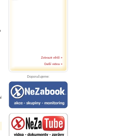
a
Zobrazit větší »
Další videa »
Doporučujeme:
ní