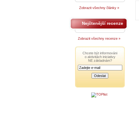
Zobrazit všechny články »
Nejčtenější recenze
Zobrazit všechny recenze »
Chcete být informováni
o aktivitách iniciativy
NE základnám?