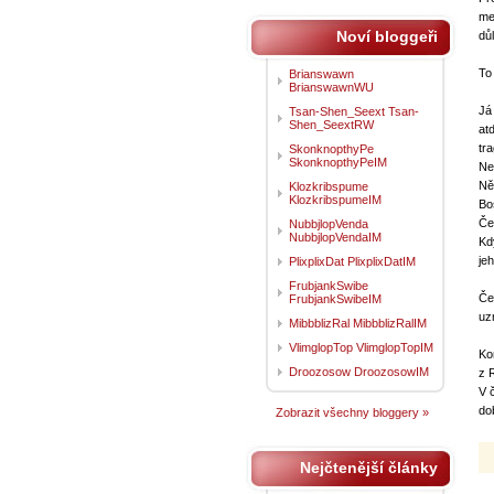
me
Noví bloggeři
dů
To
Brianswawn
BrianswawnWU
Já
Tsan-Shen_Seext Tsan-
Shen_SeextRW
at
tr
SkonknopthyPe
SkonknopthyPeIM
Ne
Ně
Klozkribspume
KlozkribspumeIM
Bo
Če
NubbjlopVenda
NubbjlopVendaIM
Kd
je
PlixplixDat PlixplixDatIM
FrubjankSwibe
Če
FrubjankSwibeIM
uz
MibbblizRal MibbblizRalIM
VlimglopTop VlimglopTopIM
Ko
Droozosow DroozosowIM
z 
V 
do
Zobrazit všechny bloggery »
Nejčtenější články