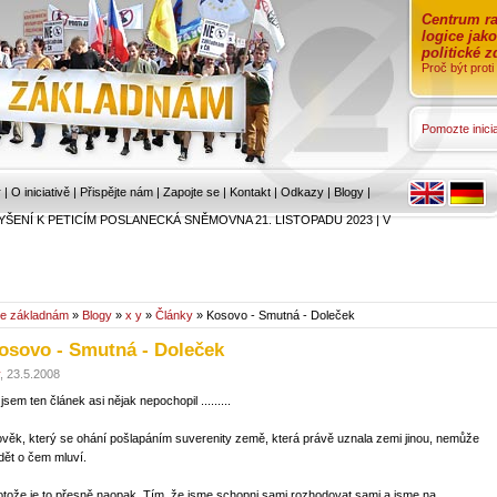
Centrum ra
logice jak
politické 
Proč být prot
Pomozte inicia
r
|
O iniciativě
|
Přispějte nám
|
Zapojte se
|
Kontakt
|
Odkazy
|
Blogy
|
YŠENÍ K PETICÍM POSLANECKÁ SNĚMOVNA 21. LISTOPADU 2023
|
V
e základnám
»
Blogy
»
x y
»
Články
» Kosovo - Smutná - Doleček
osovo - Smutná - Doleček
, 23.5.2008
jsem ten článek asi nějak nepochopil .........
ověk, který se ohání pošlapáním suverenity země, která právě uznala zemi jinou, nemůže
dět o čem mluví.
otože je to přesně naopak. Tím, že jsme schopni sami rozhodovat sami a jsme na