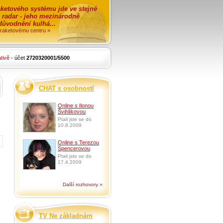
ketového systému jde ve stejné
o radar - jeho mezinárodně
zdůvodnění kulhá...
i raketovému centru »
tivě
- účet
2720320001/5500
CHAT s osobností
Online s Ilonou
Švihlíkovou
Ptali jste se do
10.8.2009
Online s Terezou
Spencerovou
Ptali jste se do
17.4.2009
Další rozhovory »
TV Ne základnám