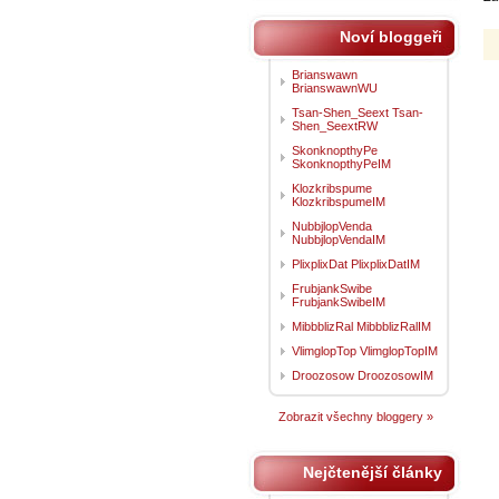
Noví bloggeři
Brianswawn
BrianswawnWU
Tsan-Shen_Seext Tsan-
Shen_SeextRW
SkonknopthyPe
SkonknopthyPeIM
Klozkribspume
KlozkribspumeIM
NubbjlopVenda
NubbjlopVendaIM
PlixplixDat PlixplixDatIM
FrubjankSwibe
FrubjankSwibeIM
MibbblizRal MibbblizRalIM
VlimglopTop VlimglopTopIM
Droozosow DroozosowIM
Zobrazit všechny bloggery »
Nejčtenější články