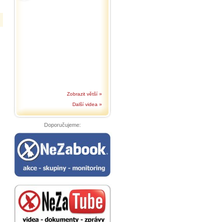
Zobrazit větší »
Další videa »
Doporučujeme: