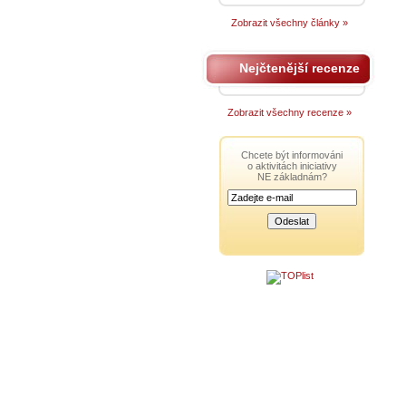
Zobrazit všechny články »
Nejčtenější recenze
Zobrazit všechny recenze »
Chcete být informováni
o aktivitách iniciativy
NE základnám?