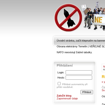
Úvodní stránka, začít klepnutím na banne
Obrana elektrárny Temelín
|
VEŘEJNÉ SL
NATO neexistují žádné tabulky.
Přihlášení
N
r
Login:
R
Heslo:
x y
Přihlásit automaticky při
příští návštěvě.
Čl
Sv
Založit blog
Od
Zapomenuté údaje
Za