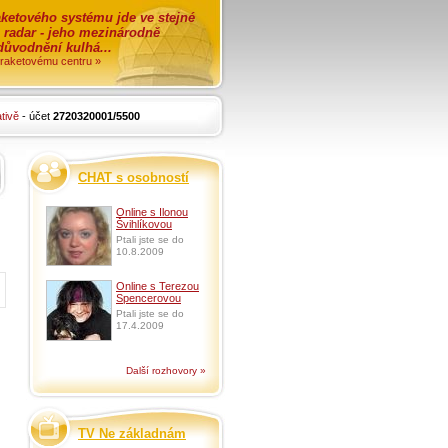
ketového systému jde ve stejné
o radar - jeho mezinárodně
zdůvodnění kulhá...
i raketovému centru »
tivě
- účet
2720320001/5500
CHAT s osobností
Online s Ilonou
Švihlíkovou
Ptali jste se do
10.8.2009
Online s Terezou
Spencerovou
Ptali jste se do
17.4.2009
Další rozhovory »
TV Ne základnám