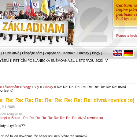
Centrum ra
logice jak
politické 
Proč být prot
Pomozte inicia
r
|
O iniciativě
|
Přispějte nám
|
Zapojte se
|
Kontakt
|
Odkazy
|
Blogy
|
YŠENÍ K PETICÍM POSLANECKÁ SNĚMOVNA 21. LISTOPADU 2023
|
V
e základnám
»
Blogy
»
x y
»
Články
» Re: Re: Re: Re: Re: Re: Re: Re: Re: Re: divná
ovnice :o)
e: Re: Re: Re: Re: Re: Re: Re: Re: Re: divná rovnice :o)
, 9.7.2008
ánek reaguje na:
atopluk Beran - Re: Re: Re: Re: Re: Re: Re: Re: Re: divná rovnice :o)
kdy si tykáme??
 druhé to jen dokazuje, že názor lidu není vždy ten správný