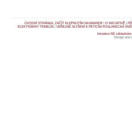
ÚVODNÍ STRÁNKA, ZAČÍT KLEPNUTÍM NA BANNER
|
O INICIATIVĚ
|
PŘ
ELEKTRÁRNY TEMELÍN
|
VEŘEJNÉ SLYŠENÍ K PETICÍM POSLANECKÁ SNĚ
Iniciativa NE základnám
Design and c