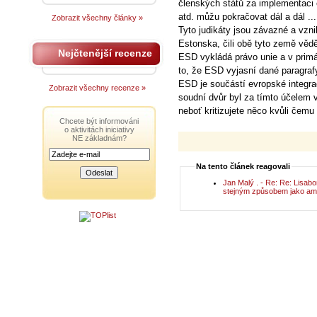
členských států za implementaci
atd. můžu pokračovat dál a dál ...
Zobrazit všechny články »
Tyto judikáty jsou závazné a vzni
Estonska, čili obě tyto země vědě
Nejčtenější recenze
ESD vykládá právo unie a v pri
to, že ESD vyjasní dané paragraf
ESD je součástí evropské integrac
Zobrazit všechny recenze »
soudní dvůr byl za tímto účelem v
neboť kritizujete něco kvůli čemu 
Chcete být informováni
o aktivitách iniciativy
NE základnám?
Na tento článek reagovali
Jan Malý . - Re: Re: Lisab
stejným způsobem jako am