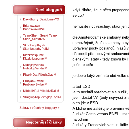
Noví bloggeři
když říkáte, že je něco propagan
se co?
Davidburry DavidburryYX
Brianswawn
nemusíte říct všechny, stačí jen
BrianswawnWU
Tsan-Shen_Seext Tsan-
dle Amsterodamské smlouvy nebyl
Shen_SeextRW
samozřejmě, že šlo ale nebylo by 
SkonknopthyPe
upraveny pocty poslanců, hlasů v
SkonknopthyPeIM
dá obejít přístupovými smlouvami
Klozkribspume
KlozkribspumeIM
členskými státy - tedy znovu by I
jiném papíře.
NubbjlopVenda
NubbjlopVendaIM
PlixplixDat PlixplixDatIM
je dobré když zmíníte obě velké s
FrubjankSwibe
FrubjankSwibeIM
a teď ESD
MibbblizRal MibbblizRalIM
ja to nechtěl vytahovat ale budiž,
VlimglopTop VlimglopTopIM
jsem dostal "A" (tedy nejvyšší 
o co jde v ESD.
Zobrazit všechny bloggery »
A klidně mě zatěžujte právními věc
Judikát Costa versus ENEL - roz
národním
Nejčtenější články
Judikáty Francovich versus Itálie 