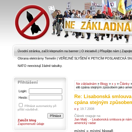
Úvodní stránka, začít klepnutím na banner
|
O iniciativě
|
Přispějte nám
|
Zapojt
Obrana elektrárny Temelín
|
VEŘEJNÉ SLYŠENÍ K PETICÍM POSLANECKÁ SN
NATO neexistují žádné tabulky.
Přihlášení
Ne základnám
»
Blogy
»
x y
»
Články
»
elit cpána stejným způsobem jako amer
Login:
Re: Lisabonská smlouva j
Heslo:
cpána stejným způsobem
Přihlásit automaticky při
x y
, 19.7.2008
příští návštěvě.
Článek reaguje na:
Jan Malý . - Lisabonská smlouva je nám
Založit blog
americký radar
Zapomenuté údaje
místní = místní blogaři