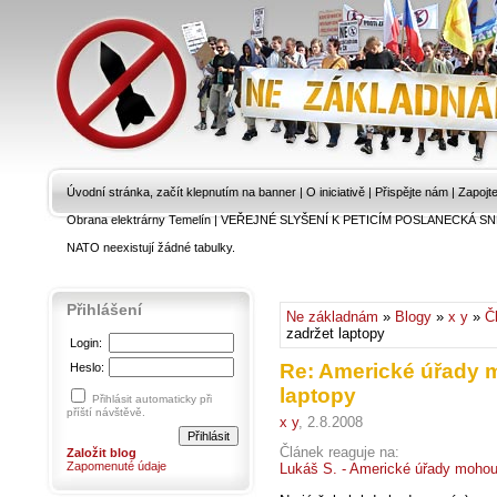
Úvodní stránka, začít klepnutím na banner
|
O iniciativě
|
Přispějte nám
|
Zapojt
Obrana elektrárny Temelín
|
VEŘEJNÉ SLYŠENÍ K PETICÍM POSLANECKÁ SN
NATO neexistují žádné tabulky.
Přihlášení
Ne základnám
»
Blogy
»
x y
»
Č
zadržet laptopy
Login:
Re: Americké úřady 
Heslo:
laptopy
Přihlásit automaticky při
příští návštěvě.
x y
, 2.8.2008
Článek reaguje na:
Založit blog
Zapomenuté údaje
Lukáš S. - Americké úřady mohou 