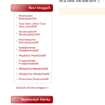
No já čekal, kdo bude první :)
Noví bloggeři
Brianswawn
BrianswawnWU
Tsan-Shen_Seext Tsan-
Shen_SeextRW
SkonknopthyPe
SkonknopthyPeIM
Klozkribspume
KlozkribspumeIM
NubbjlopVenda
NubbjlopVendaIM
PlixplixDat PlixplixDatIM
FrubjankSwibe
FrubjankSwibeIM
MibbblizRal MibbblizRalIM
VlimglopTop VlimglopTopIM
Droozosow DroozosowIM
Zobrazit všechny bloggery »
Nejčtenější články