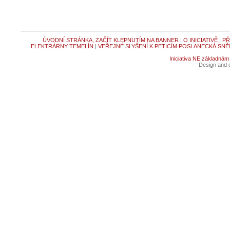
ÚVODNÍ STRÁNKA, ZAČÍT KLEPNUTÍM NA BANNER
|
O INICIATIVĚ
|
PŘ
ELEKTRÁRNY TEMELÍN
|
VEŘEJNÉ SLYŠENÍ K PETICÍM POSLANECKÁ SNĚ
Iniciativa NE základnám
Design and c