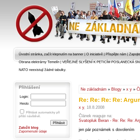
Úvodní stránka, začít klepnutím na banner
|
O iniciativě
|
Přispějte nám
|
Zapojt
Obrana elektrárny Temelín
|
VEŘEJNÉ SLYŠENÍ K PETICÍM POSLANECKÁ SN
NATO neexistují žádné tabulky.
Přihlášení
Ne základnám
»
Blogy
»
x y
»
Č
Login:
Re: Re: Re: Re: Argu
Heslo:
x y
, 18.8.2008
Přihlásit automaticky při
Článek reaguje na:
příští návštěvě.
Svatopluk Beran - Re: Re: Re: A
Založit blog
jen pár poznámek s dovolením
Zapomenuté údaje