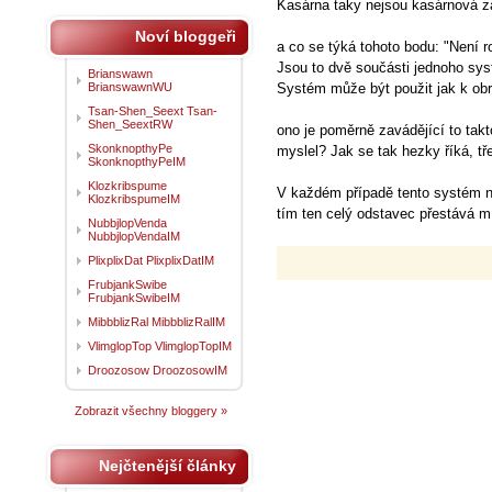
Kasárna taky nejsou kasárnová zákl
Noví bloggeři
a co se týká tohoto bodu: "Není 
Jsou to dvě součásti jednoho syst
Brianswawn
BrianswawnWU
Systém může být použit jak k obr
Tsan-Shen_Seext Tsan-
Shen_SeextRW
ono je poměrně zavádějící to takt
SkonknopthyPe
myslel? Jak se tak hezky říká, třeb
SkonknopthyPeIM
Klozkribspume
V každém případě tento systém ne
KlozkribspumeIM
tím ten celý odstavec přestává m
NubbjlopVenda
NubbjlopVendaIM
PlixplixDat PlixplixDatIM
FrubjankSwibe
FrubjankSwibeIM
MibbblizRal MibbblizRalIM
VlimglopTop VlimglopTopIM
Droozosow DroozosowIM
Zobrazit všechny bloggery »
Nejčtenější články