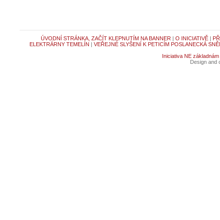
ÚVODNÍ STRÁNKA, ZAČÍT KLEPNUTÍM NA BANNER
|
O INICIATIVĚ
|
PŘ
ELEKTRÁRNY TEMELÍN
|
VEŘEJNÉ SLYŠENÍ K PETICÍM POSLANECKÁ SNĚ
Iniciativa NE základnám
Design and c