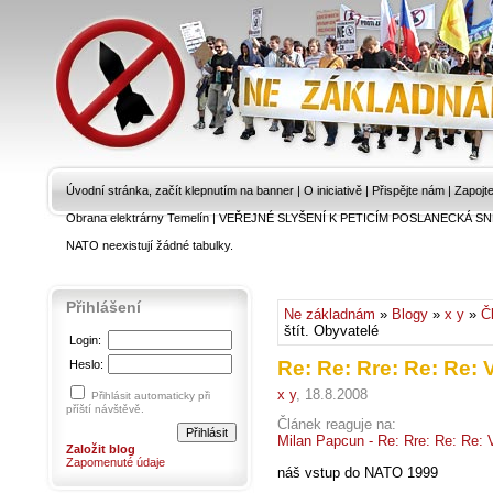
Úvodní stránka, začít klepnutím na banner
|
O iniciativě
|
Přispějte nám
|
Zapojt
Obrana elektrárny Temelín
|
VEŘEJNÉ SLYŠENÍ K PETICÍM POSLANECKÁ SN
NATO neexistují žádné tabulky.
Přihlášení
Ne základnám
»
Blogy
»
x y
»
Č
štít. Obyvatelé
Login:
Re: Re: Rre: Re: Re: 
Heslo:
x y
, 18.8.2008
Přihlásit automaticky při
příští návštěvě.
Článek reaguje na:
Milan Papcun - Re: Rre: Re: Re: 
Založit blog
Zapomenuté údaje
náš vstup do NATO 1999