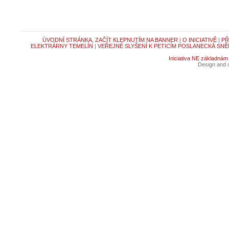
ÚVODNÍ STRÁNKA, ZAČÍT KLEPNUTÍM NA BANNER
|
O INICIATIVĚ
|
PŘ
ELEKTRÁRNY TEMELÍN
|
VEŘEJNÉ SLYŠENÍ K PETICÍM POSLANECKÁ SNĚ
Iniciativa NE základnám
Design and c