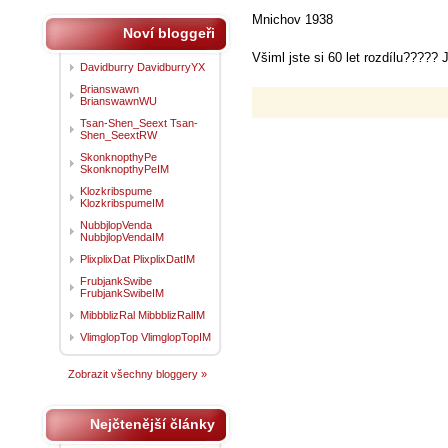
Mnichov 1938
Noví bloggeři
Všiml jste si 60 let rozdílu????? J
Davidburry DavidburryYX
Brianswawn
BrianswawnWU
Tsan-Shen_Seext Tsan-
Shen_SeextRW
SkonknopthyPe
SkonknopthyPeIM
Klozkribspume
KlozkribspumeIM
NubbjlopVenda
NubbjlopVendaIM
PlixplixDat PlixplixDatIM
FrubjankSwibe
FrubjankSwibeIM
MibbblizRal MibbblizRalIM
VlimglopTop VlimglopTopIM
Zobrazit všechny bloggery »
Nejčtenější články